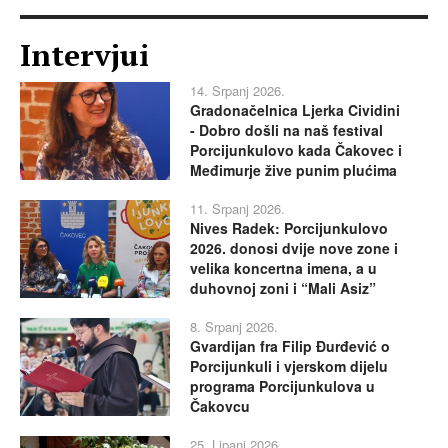
Intervjui
14. Srpanj 2026.
Gradonačelnica Ljerka Cividini
- Dobro došli na naš festival
Porcijunkulovo kada Čakovec i
Međimurje žive punim plućima
11. Srpanj 2026.
Nives Radek: Porcijunkulovo
2026. donosi dvije nove zone i
velika koncertna imena, a u
duhovnoj zoni i “Mali Asiz”
8. Srpanj 2026.
Gvardijan fra Filip Đurđević o
Porcijunkuli i vjerskom dijelu
programa Porcijunkulova u
Čakovcu
25. Lipanj 2026.