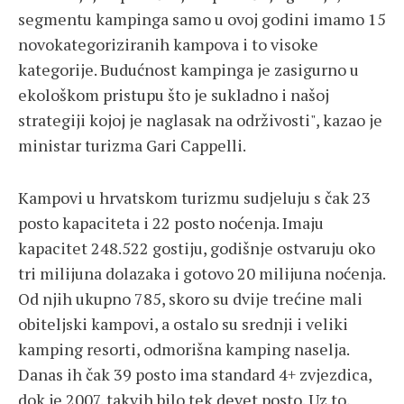
segmentu kampinga samo u ovoj godini imamo 15
novokategoriziranih kampova i to visoke
kategorije. Budućnost kampinga je zasigurno u
ekološkom pristupu što je sukladno i našoj
strategiji kojoj je naglasak na održivosti", kazao je
ministar turizma Gari Cappelli.
Kampovi u hrvatskom turizmu sudjeluju s čak 23
posto kapaciteta i 22 posto noćenja. Imaju
kapacitet 248.522 gostiju, godišnje ostvaruju oko
tri milijuna dolazaka i gotovo 20 milijuna noćenja.
Od njih ukupno 785, skoro su dvije trećine mali
obiteljski kampovi, a ostalo su srednji i veliki
kamping resorti, odmorišna kamping naselja.
Danas ih čak 39 posto ima standard 4+ zvjezdica,
dok je 2007. takvih bilo tek devet posto. Uz to,