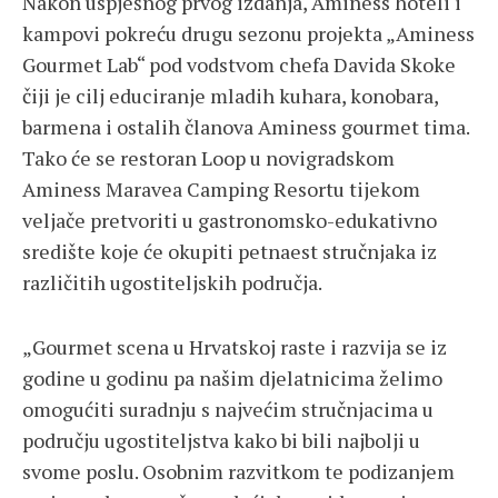
Nakon uspješnog prvog izdanja, Aminess hoteli i
kampovi pokreću drugu sezonu projekta „Aminess
Gourmet Lab“ pod vodstvom chefa Davida Skoke
čiji je cilj educiranje mladih kuhara, konobara,
barmena i ostalih članova Aminess gourmet tima.
Tako će se restoran Loop u novigradskom
Aminess Maravea Camping Resortu tijekom
veljače pretvoriti u gastronomsko-edukativno
središte koje će okupiti petnaest stručnjaka iz
različitih ugostiteljskih područja.
„Gourmet scena u Hrvatskoj raste i razvija se iz
godine u godinu pa našim djelatnicima želimo
omogućiti suradnju s najvećim stručnjacima u
području ugostiteljstva kako bi bili najbolji u
svome poslu. Osobnim razvitkom te podizanjem