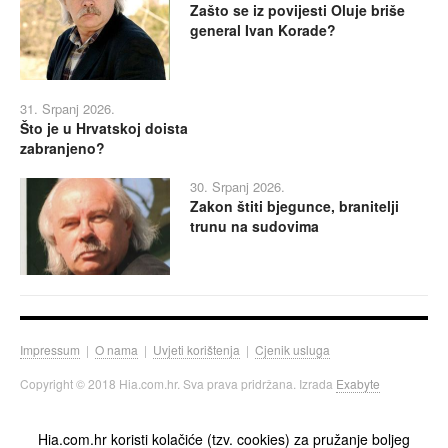
Zašto se iz povijesti Oluje briše
general Ivan Korade?
31. Srpanj 2026.
Što je u Hrvatskoj doista
zabranjeno?
30. Srpanj 2026.
Zakon štiti bjegunce, branitelji
trunu na sudovima
Impressum
|
O nama
|
Uvjeti korištenja
|
Cjenik usluga
Copyright © 2018 Hia.com.hr. Sva prava pridržana. Izrada
Exabyte
Hia.com.hr koristi kolačiće (tzv. cookies) za pružanje boljeg