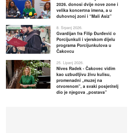
2026. donosi dvije nove zone i
velika koncertna imena, a u
duhovnoj zoni i “Mali Asiz”
8. Srpanj 2026.
Gvardijan fra Filip Đurđević o
Porcijunkuli i vjerskom dijelu
programa Porcijunkulova u
Čakovcu
25. Lipanj 2026.
Nives Radek - Čakovec vidim
kao uzbudljivu živu kulisu,
promenadni „muzej na
otvorenom”, a svaki posjetitelj
dio je njegova „postava”