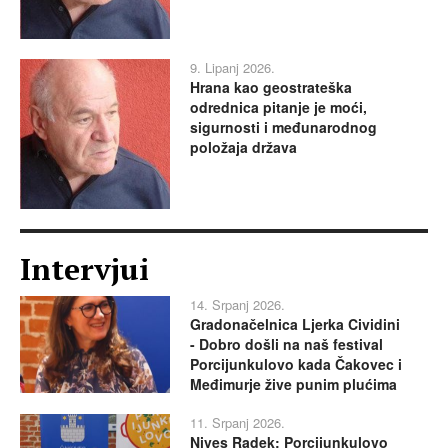
9. Lipanj 2026.
Hrana kao geostrateška
odrednica pitanje je moći,
sigurnosti i međunarodnog
položaja država
Intervjui
14. Srpanj 2026.
Gradonačelnica Ljerka Cividini
- Dobro došli na naš festival
Porcijunkulovo kada Čakovec i
Međimurje žive punim plućima
11. Srpanj 2026.
Nives Radek: Porcijunkulovo