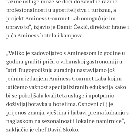
razine usluge može se doći do zavidne razine
profesionalnosti u ugostiteljstvu i turizmu, a
projekt Aminess Gourmet Lab omogućuje im
upravo to“, izjavio je Damir Čekić, direktor hrane i
pića Aminess hotela i kampova.
„Veliko je zadovoljstvo s Aminessom iz godine u
godinu graditi priču o vrhunskoj gastronomiji u
Istri. Dugogodišnju suradnju nastavljamo još
jednim izdanjem Aminess Gourmet Laba kojim
ističemo važnost specijaliziranih edukacija kako
bi se poboljšala kvaliteta usluge i upotpunio
doživljaj boravka u hotelima. Osnovni cilj je
prijenos znanja, vještina i ljubavi prema kuhanju s
naglaskom na sezonalnost i lokalne namirnice“,
zaključio je chef David Skoko.