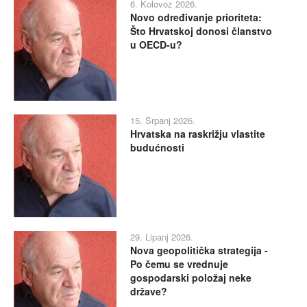
6. Kolovoz 2026.
Novo određivanje prioriteta:
Što Hrvatskoj donosi članstvo
u OECD-u?
15. Srpanj 2026.
Hrvatska na raskrižju vlastite
budućnosti
29. Lipanj 2026.
Nova geopolitička strategija -
Po čemu se vrednuje
gospodarski položaj neke
države?