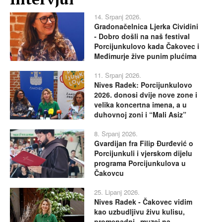
14. Srpanj 2026.
Gradonačelnica Ljerka Cividini
- Dobro došli na naš festival
Porcijunkulovo kada Čakovec i
Međimurje žive punim plućima
11. Srpanj 2026.
Nives Radek: Porcijunkulovo
2026. donosi dvije nove zone i
velika koncertna imena, a u
duhovnoj zoni i “Mali Asiz”
8. Srpanj 2026.
Gvardijan fra Filip Đurđević o
Porcijunkuli i vjerskom dijelu
programa Porcijunkulova u
Čakovcu
25. Lipanj 2026.
Nives Radek - Čakovec vidim
kao uzbudljivu živu kulisu,
promenadni „muzej na