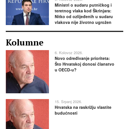
Ministri o sudaru putničkog i
teretnog vlaka kod Škrinjara:
Nitko od ozlijeđenih u sudaru
vlakova nije životno ugrožen
Kolumne
6. Kolovoz 2026.
Novo određivanje prioriteta:
Što Hrvatskoj donosi članstvo
u OECD-u?
15. Srpanj 2026.
Hrvatska na raskrižju vlastite
budućnosti