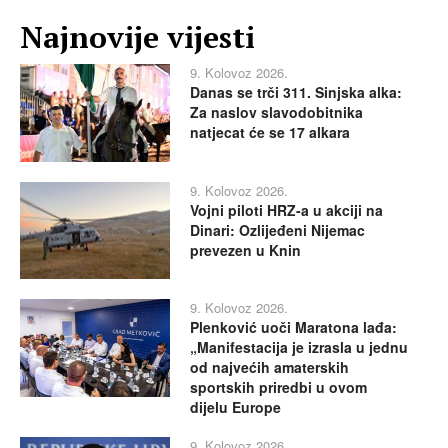
Najnovije vijesti
9. Kolovoz 2026.
Danas se trči 311. Sinjska alka:
Za naslov slavodobitnika
natjecat će se 17 alkara
9. Kolovoz 2026.
Vojni piloti HRZ-a u akciji na
Dinari: Ozlijeđeni Nijemac
prevezen u Knin
9. Kolovoz 2026.
Plenković uoči Maratona lađa:
„Manifestacija je izrasla u jednu
od najvećih amaterskih
sportskih priredbi u ovom
dijelu Europe
9. Kolovoz 2026.