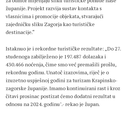
za odmor mijenjaju sliku turističke ponude naše
županije. Projekt razvija sustav kontakta s
vlasnicima i promocije objekata, stvarajući
zajedničku sliku Zagorja kao turističke
destinacije.“
Istaknuo je i rekordne turističke rezultate: „Do 27.
studenoga zabilježeno je 197.487 dolazaka i
430.466 noćenja, čime smo već premašili prošlu,
rekordnu godinu. Unatoč izazovima, riječ je o
izuzetno uspješnoj godini za turizam Krapinsko-
zagorske županije. Imamo kontinuirani rast i kroz
čitavi prosinac postizat ćemo dodatni rezultat u
odnosu na 2024. godinu".- rekao je župan.