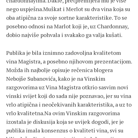
chardonnayima. Dakle, pretpremijera mu je više
nego uspješna.Muškat i Merlot su dva vina koja su
oba atipična za svoje sortne karakteristike. To se
posebno odnosi na Marlot koji je, uz Chardonnay,
dobio najviše pohvala i svakako ga valja kušati.
Publika je bila iznimno zadovoljna kvalitetom
vina Magistra, a posebno njihovom prezentacijom.
Možda ih najbolje opisuje rečenica blogera
Nebojše Subanovića, kako je na Vinskim
razgovorima uz Vina Magistra otkrio sasvim novi
vinski svijet koji do sada nije poznavao, jer su vina
vrlo atipična i neočekivanih karakteristika, a uz to
vrlo kvalitetna.Na ovim Vinskim razgovorima
izostala je diskusija koja se uvijek dogodi, jer je
publika imala konsenzus o kvaliteti vina, svi su