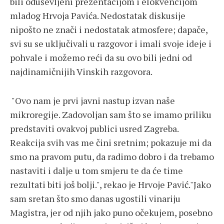
bili oduševljeni prezentacijom i elokvencijom
mladog Hrvoja Pavića. Nedostatak diskusije
nipošto ne znači i nedostatak atmosfere; dapače,
svi su se uključivali u razgovor i imali svoje ideje i
pohvale i možemo reći da su ovo bili jedni od
najdinamičnijih Vinskih razgovora.
"Ovo nam je prvi javni nastup izvan naše
mikroregije. Zadovoljan sam što se imamo priliku
predstaviti ovakvoj publici usred Zagreba.
Reakcija svih vas me čini sretnim; pokazuje mi da
smo na pravom putu, da radimo dobro i da trebamo
nastaviti i dalje u tom smjeru te da će time
rezultati biti još bolji.", rekao je Hrvoje Pavić."Jako
sam sretan što smo danas ugostili vinariju
Magistra, jer od njih jako puno očekujem, posebno