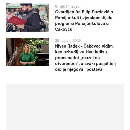
8. Srpanj 2026.
Gvardijan fra Filip Đurđević o
Porcijunkuli i vjerskom dijelu
programa Porcijunkulova u
Čakovcu
25. Lipanj 2026.
Nives Radek - Čakovec vidim
kao uzbudljivu živu kulisu,
promenadni „muzej na
otvorenom”, a svaki posjetitelj
dio je njegova „postava”