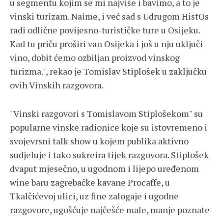
u segmentu kojim se mi najviše i bavimo, a to je
vinski turizam. Naime, i već sad s Udrugom HistOs
radi odlične povijesno-turističke ture u Osijeku.
Kad tu priču proširi van Osijeka i još u nju uključi
vino, dobit ćemo ozbiljan proizvod vinskog
turizma.", rekao je Tomislav Stiplošek u zaključku
ovih Vinskih razgovora.
"Vinski razgovori s Tomislavom Stiplošekom" su
popularne vinske radionice koje su istovremeno i
svojevrsni talk show u kojem publika aktivno
sudjeluje i tako sukreira tijek razgovora. Stiplošek
dvaput mjesečno, u ugodnom i lijepo uređenom
wine baru zagrebačke kavane Procaffe, u
Tkalčićevoj ulici, uz fine zalogaje i ugodne
razgovore, ugošćuje najčešće male, manje poznate