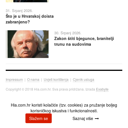
31. Srpanj 2026.
Što je u Hrvatskoj doista
zabranjeno?
30. Srpanj 2026.
Zakon štiti bjegunce, branitelji
trunu na sudovima
Impressum
|
O nama
|
Uvjeti korištenja
|
Cjenik usluga
Copyright © 2018 Hia.com.hr. Sva prava pridržana. Izrada
Exabyte
Hia.com.hr koristi kolačiće (tzv. cookies) za pružanje boljeg
korisničkog iskustva i funkcionalnosti.
Slažem se
Saznaj više