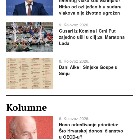
teretnog vlaka kod Škrinjara:
Nitko od ozlijeđenih u sudaru
vlakova nije životno ugrožen
9. Kolovoz 2026.
Gusari iz Komina i Crni Put
zajedno ušli u cilj 29. Maratona
Lađa
8. Kolovoz 2026.
Dani Alke i Sinjske Gospe u
Sinju
Kolumne
6. Kolovoz 2026.
Novo određivanje prioriteta:
Što Hrvatskoj donosi članstvo
u OECD-u?