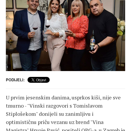
PODIJELI:
U prvim jesenskim danima, usprkos kiši, nije sve
tmurno - "Vinski razgovori s Tomislavom
Stiplošekom" donijeli su zanimljivu i
optimističnu priču vezanu uz brend "Vina
Magistra".Hrvoje Pavić, nositelj OPG-a, u Zagreb je