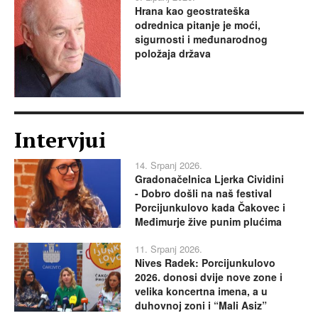
Hrana kao geostrateška
odrednica pitanje je moći,
sigurnosti i međunarodnog
položaja država
Intervjui
14. Srpanj 2026.
Gradonačelnica Ljerka Cividini
- Dobro došli na naš festival
Porcijunkulovo kada Čakovec i
Međimurje žive punim plućima
11. Srpanj 2026.
Nives Radek: Porcijunkulovo
2026. donosi dvije nove zone i
velika koncertna imena, a u
duhovnoj zoni i “Mali Asiz”