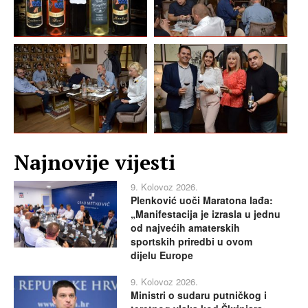
Najnovije vijesti
9. Kolovoz 2026.
Plenković uoči Maratona lađa:
„Manifestacija je izrasla u jednu
od najvećih amaterskih
sportskih priredbi u ovom
dijelu Europe
9. Kolovoz 2026.
Ministri o sudaru putničkog i