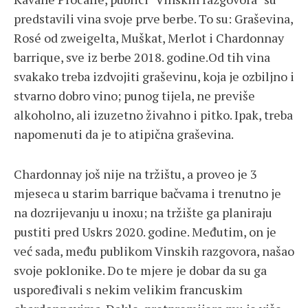
predstavili vina svoje prve berbe. To su: Graševina,
Rosé od zweigelta, Muškat, Merlot i Chardonnay
barrique, sve iz berbe 2018. godine.Od tih vina
svakako treba izdvojiti graševinu, koja je ozbiljno i
stvarno dobro vino; punog tijela, ne previše
alkoholno, ali izuzetno živahno i pitko. Ipak, treba
napomenuti da je to atipična graševina.
Chardonnay još nije na tržištu, a proveo je 3
mjeseca u starim barrique bačvama i trenutno je
na dozrijevanju u inoxu; na tržište ga planiraju
pustiti pred Uskrs 2020. godine. Međutim, on je
već sada, među publikom Vinskih razgovora, našao
svoje poklonike. Do te mjere je dobar da su ga
uspoređivali s nekim velikim francuskim