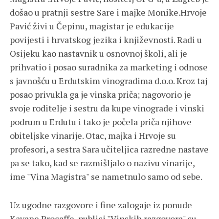
došao u pratnji sestre Sare i majke Monike.Hrvoje
Pavić živi u Čepinu, magistar je edukacije
povijesti i hrvatskog jezika i književnosti. Radi u
Osijeku kao nastavnik u osnovnoj školi, ali je
prihvatio i posao suradnika za marketing i odnose
s javnošću u Erdutskim vinogradima d.o.o. Kroz taj
posao privukla ga je vinska priča; nagovorio je
svoje roditelje i sestru da kupe vinograde i vinski
podrum u Erdutu i tako je počela priča njihove
obiteljske vinarije. Otac, majka i Hrvoje su
profesori, a sestra Sara učiteljica razredne nastave
pa se tako, kad se razmišljalo o nazivu vinarije,
ime "Vina Magistra" se nametnulo samo od sebe.
Uz ugodne razgovore i fine zalogaje iz ponude
Kavane Procaffe, publici "Vinskih razgovora" su