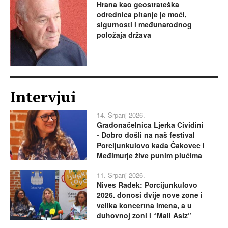
Hrana kao geostrateška
odrednica pitanje je moći,
sigurnosti i međunarodnog
položaja država
Intervjui
14. Srpanj 2026.
Gradonačelnica Ljerka Cividini
- Dobro došli na naš festival
Porcijunkulovo kada Čakovec i
Međimurje žive punim plućima
11. Srpanj 2026.
Nives Radek: Porcijunkulovo
2026. donosi dvije nove zone i
velika koncertna imena, a u
duhovnoj zoni i “Mali Asiz”