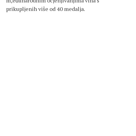
m,eđunarodnim ocjenjivanjima vina s
prikupljenih više od 40 medalja.