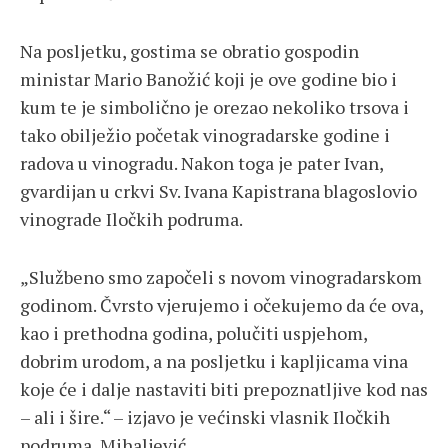
Na posljetku, gostima se obratio gospodin
ministar Mario Banožić koji je ove godine bio i
kum te je simbolično je orezao nekoliko trsova i
tako obilježio početak vinogradarske godine i
radova u vinogradu. Nakon toga je pater Ivan,
gvardijan u crkvi Sv. Ivana Kapistrana blagoslovio
vinograde Iločkih podruma.
„Službeno smo započeli s novom vinogradarskom
godinom. Čvrsto vjerujemo i očekujemo da će ova,
kao i prethodna godina, polučiti uspjehom,
dobrim urodom, a na posljetku i kapljicama vina
koje će i dalje nastaviti biti prepoznatljive kod nas
– ali i šire.“ – izjavo je većinski vlasnik Iločkih
podruma, Mihaljević.