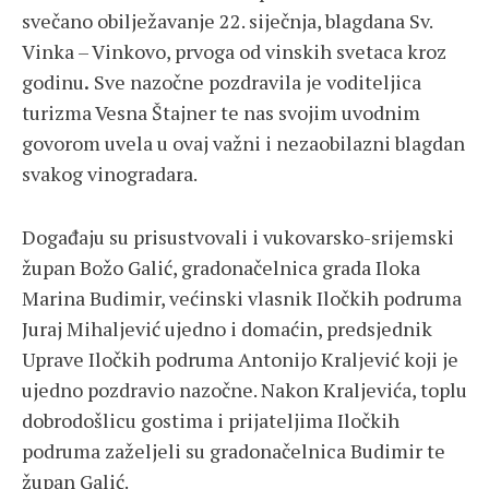
svečano obilježavanje 22. siječnja, blagdana Sv.
Vinka – Vinkovo, prvoga od vinskih svetaca kroz
godinu
.
Sve nazočne pozdravila je voditeljica
turizma Vesna Štajner te nas svojim uvodnim
govorom uvela u ovaj važni i nezaobilazni blagdan
svakog vinogradara.
Događaju su prisustvovali i vukovarsko-srijemski
župan Božo Galić, gradonačelnica grada Iloka
Marina Budimir, većinski vlasnik Iločkih podruma
Juraj Mihaljević ujedno i domaćin, predsjednik
Uprave Iločkih podruma Antonijo Kraljević koji je
ujedno pozdravio nazočne. Nakon Kraljevića, toplu
dobrodošlicu gostima i prijateljima Iločkih
podruma zaželjeli su gradonačelnica Budimir te
župan Galić.