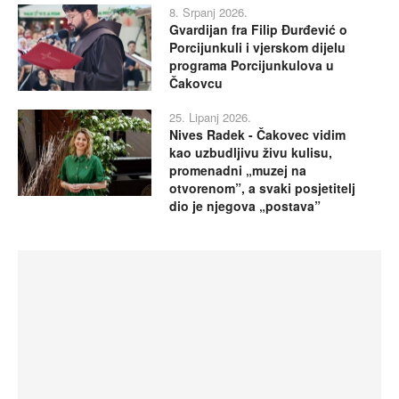
8. Srpanj 2026.
Gvardijan fra Filip Đurđević o
Porcijunkuli i vjerskom dijelu
programa Porcijunkulova u
Čakovcu
25. Lipanj 2026.
Nives Radek - Čakovec vidim
kao uzbudljivu živu kulisu,
promenadni „muzej na
otvorenom”, a svaki posjetitelj
dio je njegova „postava”