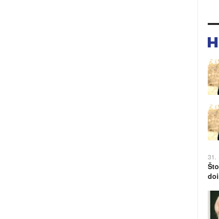
31.
Što
doi