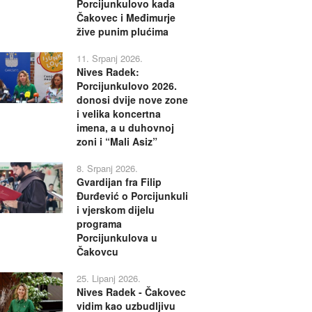
Porcijunkulovo kada
Čakovec i Međimurje
žive punim plućima
11. Srpanj 2026.
Nives Radek:
Porcijunkulovo 2026.
donosi dvije nove zone
i velika koncertna
imena, a u duhovnoj
zoni i “Mali Asiz”
8. Srpanj 2026.
Gvardijan fra Filip
Đurđević o Porcijunkuli
i vjerskom dijelu
programa
Porcijunkulova u
Čakovcu
25. Lipanj 2026.
Nives Radek - Čakovec
vidim kao uzbudljivu