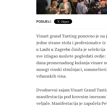
PODIJELI:
Vinart grand Tasting ponovno je na 
jedne strane stola i profesionalce iz
u Laubi u Zagrebu činila je selekcija 
sve izlagao možete pogledati ovdje: h
dana promenadnog kušanja vinare su
mnogi vinski stručnjaci, sommelieri, u
vrhunskih vina.
Dvodnevni sajam Vinart Grand Tasting
manifestacija pod krovnim imenom V
veljače. Manifestacija je započela P