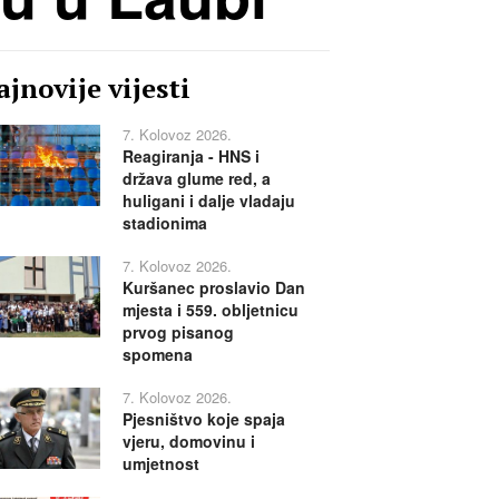
jnovije vijesti
7. Kolovoz 2026.
Reagiranja - HNS i
država glume red, a
huligani i dalje vladaju
stadionima
7. Kolovoz 2026.
Kuršanec proslavio Dan
mjesta i 559. obljetnicu
prvog pisanog
spomena
7. Kolovoz 2026.
Pjesništvo koje spaja
vjeru, domovinu i
umjetnost