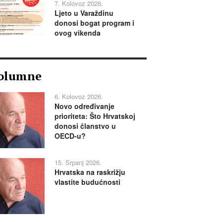
7. Kolovoz 2026.
Ljeto u Varaždinu
donosi bogat program i
ovog vikenda
olumne
6. Kolovoz 2026.
Novo određivanje
prioriteta: Što Hrvatskoj
donosi članstvo u
OECD-u?
15. Srpanj 2026.
Hrvatska na raskrižju
vlastite budućnosti