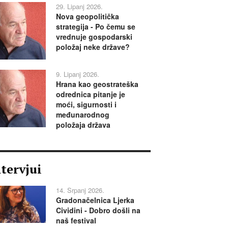
29. Lipanj 2026.
Nova geopolitička
strategija - Po čemu se
vrednuje gospodarski
položaj neke države?
9. Lipanj 2026.
Hrana kao geostrateška
odrednica pitanje je
moći, sigurnosti i
međunarodnog
položaja država
ntervjui
14. Srpanj 2026.
Gradonačelnica Ljerka
Cividini - Dobro došli na
naš festival