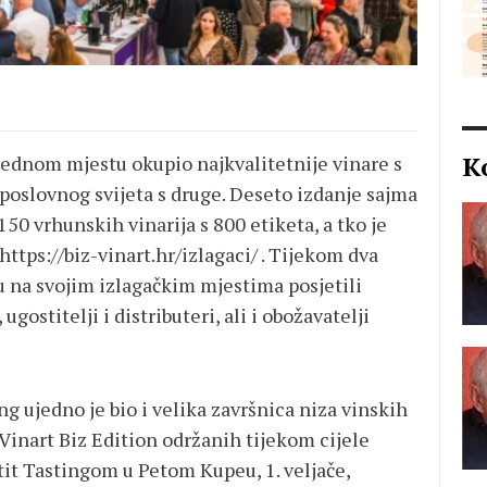
K
jednom mjestu okupio najkvalitetnije vinare s
 poslovnog svijeta s druge. Deseto izdanje sajma
150 vrhunskih vinarija s 800 etiketa, a tko je
ttps://biz-vinart.hr/izlagaci/ . Tijekom dva
 na svojim izlagačkim mjestima posjetili
gostitelji i distributeri, ali i obožavatelji
 ujedno je bio i velika završnica niza vinskih
inart Biz Edition održanih tijekom cijele
etit Tastingom u Petom Kupeu, 1. veljače,