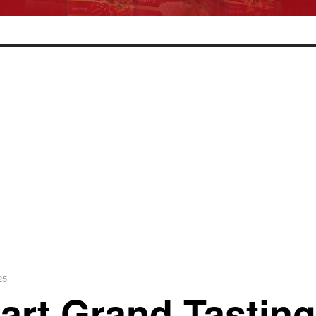
25
art Grand Tastin