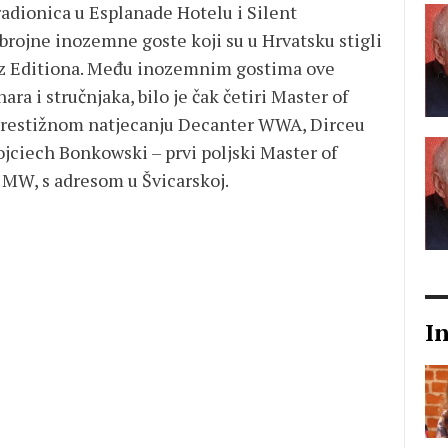
adionica u Esplanade Hotelu i Silent
brojne inozemne goste koji su u Hrvatsku stigli
 Biz Editiona. Među inozemnim gostima ove
ra i stručnjaka, bilo je čak četiri Master of
a prestižnom natjecanju Decanter WWA, Dirceu
ojciech Bonkowski – prvi poljski Master of
i MW, s adresom u Švicarskoj.
I