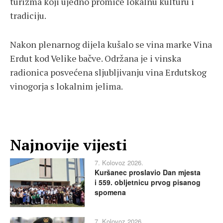
turizma koji ujedno promiče lokalnu kulturu i
tradiciju.
Nakon plenarnog dijela kušalo se vina marke Vina
Erdut kod Velike bačve. Održana je i vinska
radionica posvećena sljubljivanju vina Erdutskog
vinogorja s lokalnim jelima.
Najnovije vijesti
7. Kolovoz 2026.
Kuršanec proslavio Dan mjesta
i 559. obljetnicu prvog pisanog
spomena
7. Kolovoz 2026.