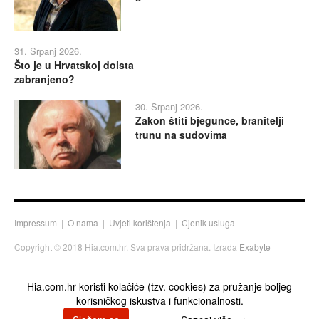
31. Srpanj 2026.
Što je u Hrvatskoj doista
zabranjeno?
30. Srpanj 2026.
Zakon štiti bjegunce, branitelji
trunu na sudovima
Impressum
|
O nama
|
Uvjeti korištenja
|
Cjenik usluga
Copyright © 2018 Hia.com.hr. Sva prava pridržana. Izrada
Exabyte
Hia.com.hr koristi kolačiće (tzv. cookies) za pružanje boljeg
korisničkog iskustva i funkcionalnosti.