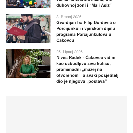
duhovnoj zoni i “Mali Asiz”
8. Srpanj 2026.
Gvardijan fra Filip Đurđević o
Porcijunkuli i vjerskom dijelu
programa Porcijunkulova u
Čakovcu
25. Lipanj 2026.
Nives Radek - Čakovec vidim
kao uzbudljivu živu kulisu,
promenadni „muzej na
otvorenom”, a svaki posjetitelj
dio je njegova „postava”