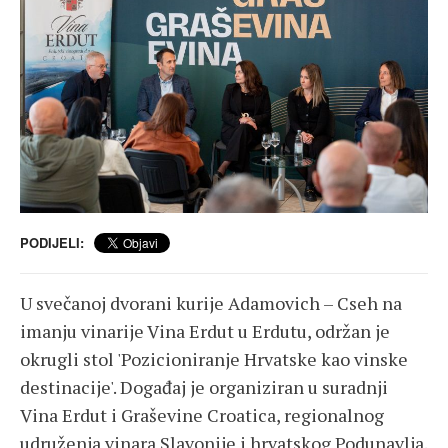
PODIJELI:
U svečanoj dvorani kurije Adamovich – Cseh na
imanju vinarije Vina Erdut u Erdutu, održan je
okrugli stol 'Pozicioniranje Hrvatske kao vinske
destinacije'. Događaj je organiziran u suradnji
Vina Erdut i Graševine Croatica, regionalnog
udruženja vinara Slavonije i hrvatskog Podunavlja.