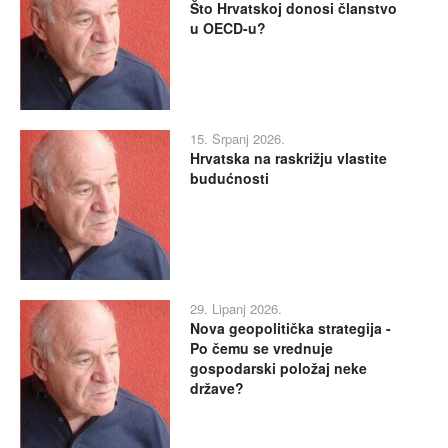
Što Hrvatskoj donosi članstvo
u OECD-u?
15. Srpanj 2026.
Hrvatska na raskrižju vlastite
budućnosti
29. Lipanj 2026.
Nova geopolitička strategija -
Po čemu se vrednuje
gospodarski položaj neke
države?