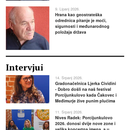
9. Lipanj 2026.
Hrana kao geostrateška
odrednica pitanje je moći,
sigurnosti i međunarodnog
položaja država
Intervjui
14. Srpanj 2026.
Gradonačelnica Ljerka Cividini
- Dobro došli na naš festival
Porcijunkulovo kada Čakovec i
Međimurje žive punim plućima
11. Srpanj 2026.
Nives Radek: Porcijunkulovo
2026. donosi dvije nove zone i
velika koncertna imena, a u