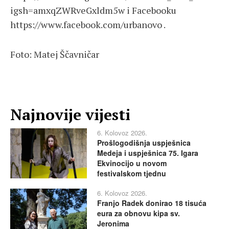
igsh=amxqZWRveGxldm5w i Facebooku
https://www.facebook.com/urbanovo .
Foto: Matej Ščavničar
Najnovije vijesti
6. Kolovoz 2026.
Prošlogodišnja uspješnica
Medeja i uspješnica 75. Igara
Ekvinocijo u novom
festivalskom tjednu
6. Kolovoz 2026.
Franjo Radek donirao 18 tisuća
eura za obnovu kipa sv.
Jeronima