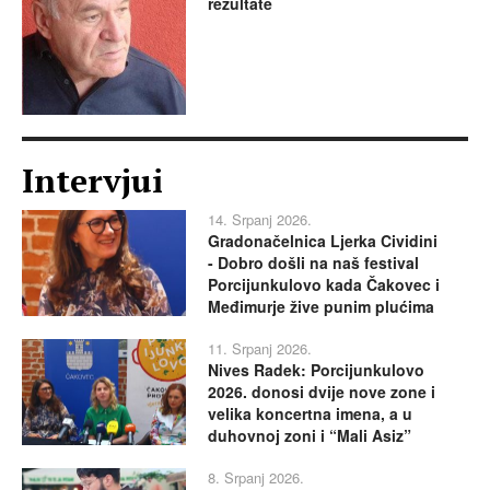
rezultate
Intervjui
14. Srpanj 2026.
Gradonačelnica Ljerka Cividini
- Dobro došli na naš festival
Porcijunkulovo kada Čakovec i
Međimurje žive punim plućima
11. Srpanj 2026.
Nives Radek: Porcijunkulovo
2026. donosi dvije nove zone i
velika koncertna imena, a u
duhovnoj zoni i “Mali Asiz”
8. Srpanj 2026.