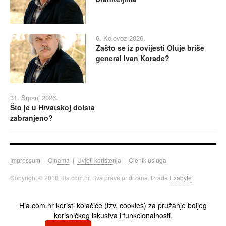
6. Kolovoz 2026.
Zašto se iz povijesti Oluje briše
general Ivan Korade?
31. Srpanj 2026.
Što je u Hrvatskoj doista
zabranjeno?
Impressum
|
O nama
|
Uvjeti korištenja
|
Cjenik usluga
Copyright © 2018 Hia.com.hr. Sva prava pridržana. Izrada
Exabyte
Hia.com.hr koristi kolačiće (tzv. cookies) za pružanje boljeg
korisničkog iskustva i funkcionalnosti.