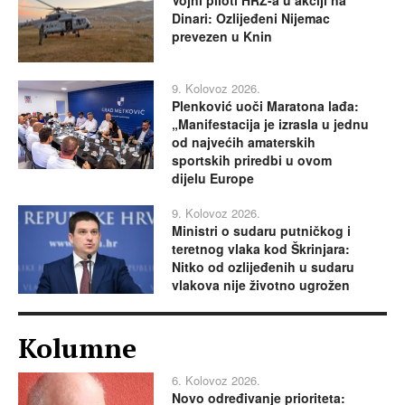
Dinari: Ozlijeđeni Nijemac
prevezen u Knin
9. Kolovoz 2026.
Plenković uoči Maratona lađa:
„Manifestacija je izrasla u jednu
od najvećih amaterskih
sportskih priredbi u ovom
dijelu Europe
9. Kolovoz 2026.
Ministri o sudaru putničkog i
teretnog vlaka kod Škrinjara:
Nitko od ozlijeđenih u sudaru
vlakova nije životno ugrožen
Kolumne
6. Kolovoz 2026.
Novo određivanje prioriteta: