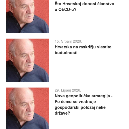
Što Hrvatskoj donosi članstvo
u OECD-u?
15. Srpanj 2026.
Hrvatska na raskrižju vlastite
budućnosti
29. Lipanj 2026.
Nova geopolitička strategija -
Po čemu se vrednuje
gospodarski položaj neke
države?