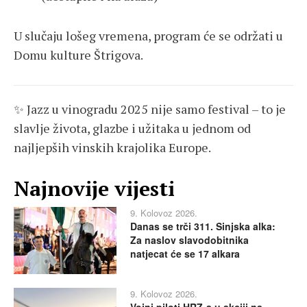
U slučaju lošeg vremena, program će se održati u
Domu kulture Štrigova.
✨ Jazz u vinogradu 2025 nije samo festival – to je
slavlje života, glazbe i užitaka u jednom od
najljepših vinskih krajolika Europe.
Najnovije vijesti
9. Kolovoz 2026.
Danas se trči 311. Sinjska alka:
Za naslov slavodobitnika
natjecat će se 17 alkara
9. Kolovoz 2026.
Vojni piloti HRZ-a u akciji na