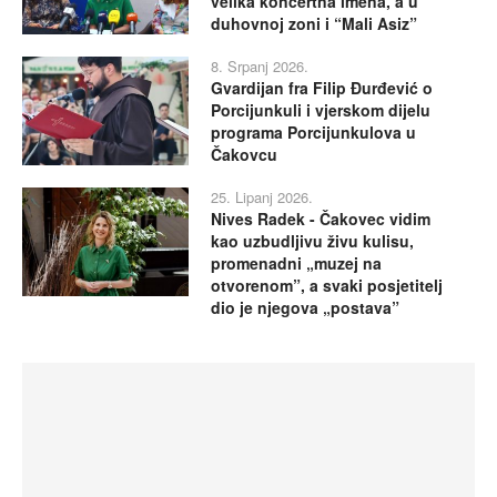
velika koncertna imena, a u
duhovnoj zoni i “Mali Asiz”
8. Srpanj 2026.
Gvardijan fra Filip Đurđević o
Porcijunkuli i vjerskom dijelu
programa Porcijunkulova u
Čakovcu
25. Lipanj 2026.
Nives Radek - Čakovec vidim
kao uzbudljivu živu kulisu,
promenadni „muzej na
otvorenom”, a svaki posjetitelj
dio je njegova „postava”