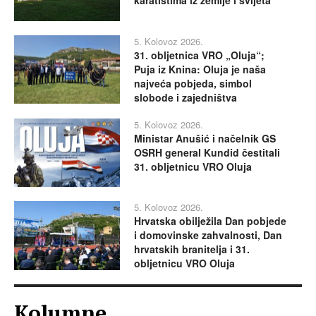
karatistima iz zemlje i svijeta
5. Kolovoz 2026.
31. obljetnica VRO „Oluja“;
Puja iz Knina: Oluja je naša
najveća pobjeda, simbol
slobode i zajedništva
5. Kolovoz 2026.
Ministar Anušić i načelnik GS
OSRH general Kundid čestitali
31. obljetnicu VRO Oluja
5. Kolovoz 2026.
Hrvatska obilježila Dan pobjede
i domovinske zahvalnosti, Dan
hrvatskih branitelja i 31.
obljetnicu VRO Oluja
Kolumne