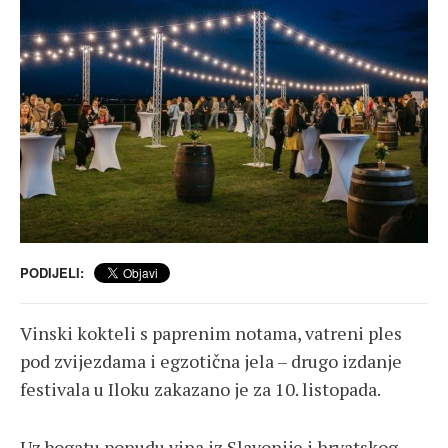
PODIJELI:
Vinski kokteli s paprenim notama, vatreni ples
pod zvijezdama i egzotična jela – drugo izdanje
festivala u Iloku zakazano je za 10. listopada.
Uz bogatu ponudu vina iz Slavonije i hrvatskog