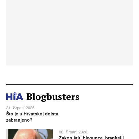
Blogbusters
31. Srpanj 2026.
Što je u Hrvatskoj doista
zabranjeno?
30. Srpanj 2026.
Zakon štiti bjegunce, branitelji