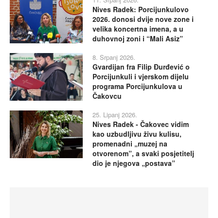
Nives Radek: Porcijunkulovo
2026. donosi dvije nove zone i
velika koncertna imena, a u
duhovnoj zoni i “Mali Asiz”
8. Srpanj 2026.
Gvardijan fra Filip Đurđević o
Porcijunkuli i vjerskom dijelu
programa Porcijunkulova u
Čakovcu
25. Lipanj 2026.
Nives Radek - Čakovec vidim
kao uzbudljivu živu kulisu,
promenadni „muzej na
otvorenom”, a svaki posjetitelj
dio je njegova „postava”