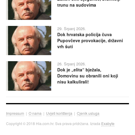
trunu na sudovima
29. Srpanj 2026.
Dok hrvatska policija čuva
Pupovčeve provokacije, državni
vrh šuti
26. Srpanj 2026.
Dok je „elita“ bježala,
Domovinu su obranili oni koji
nisu kalkulirali!
Impressum
|
O nama
|
Uvjeti korištenja
|
Cjenik usluga
Copyright © 2018 Hia.com.hr. Sva prava pridržana. Izrada
Exabyte