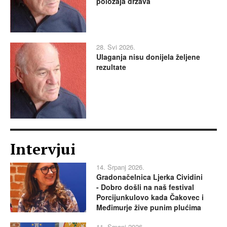
položaja država
28. Svi 2026.
Ulaganja nisu donijela željene
rezultate
Intervjui
14. Srpanj 2026.
Gradonačelnica Ljerka Cividini
- Dobro došli na naš festival
Porcijunkulovo kada Čakovec i
Međimurje žive punim plućima
11. Srpanj 2026.