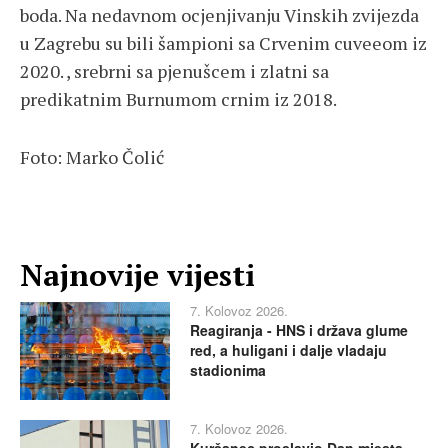
boda. Na nedavnom ocjenjivanju Vinskih zvijezda
u Zagrebu su bili šampioni sa Crvenim cuveeom iz
2020. , srebrni sa pjenušcem i zlatni sa
predikatnim Burnumom crnim iz 2018.
Foto: Marko Čolić
Najnovije vijesti
7. Kolovoz 2026.
Reagiranja - HNS i država glume
red, a huligani i dalje vladaju
stadionima
7. Kolovoz 2026.
Kuršanec proslavio Dan mjesta