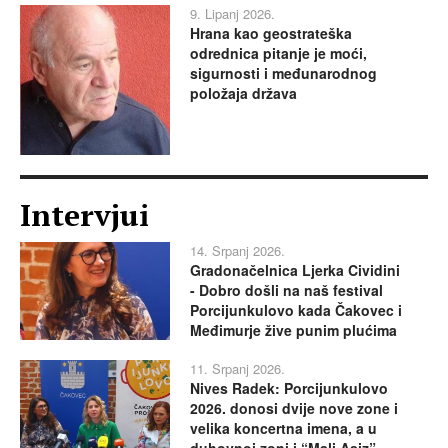
9. Lipanj 2026.
Hrana kao geostrateška
odrednica pitanje je moći,
sigurnosti i međunarodnog
položaja država
Intervjui
14. Srpanj 2026.
Gradonačelnica Ljerka Cividini
- Dobro došli na naš festival
Porcijunkulovo kada Čakovec i
Međimurje žive punim plućima
11. Srpanj 2026.
Nives Radek: Porcijunkulovo
2026. donosi dvije nove zone i
velika koncertna imena, a u