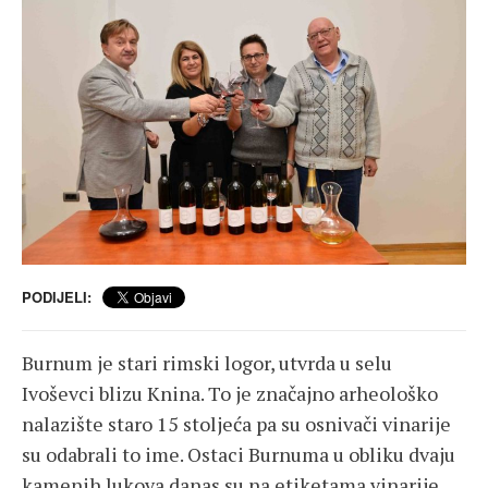
PODIJELI:
Burnum je stari rimski logor, utvrda u selu
Ivoševci blizu Knina. To je značajno arheološko
nalazište staro 15 stoljeća pa su osnivači vinarije
su odabrali to ime. Ostaci Burnuma u obliku dvaju
kamenih lukova danas su na etiketama vinarije.