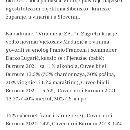
oko 5000 boca pjenušca. Vina se plasiraju najviše u
ugostiteljskim objektima Šibensko - kninske
županije, u vinariji i u Sloveniji.
Na radionici " Vrijeme je ZA..." u Zagrebu koju je
vodio novinar Vjekoslav Madunić a o vinima
govorili su enolog Franjo Francem i sommelier
Darko Lugarić, kušalo se : Pjenušac (babić)
Burnum 2021. sa 11% alkohola, Cuvee bijeli
Burnum 13.5% (35% chardonnaya, 30% pošipa,
20% viognier i 15% maraštine), Cuvee bijeli
Burnum 2021. 13.5%, . Cuvee crni Burnum 2021.
13.5% ( 40% merlot, 30% CS-a i po
15% cabernet franc i carmenere),. Cuvee crni
Burnum 2020. 14%, Cuvee crni Burnum 2018. 14%