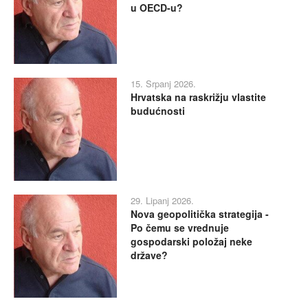
u OECD-u?
15. Srpanj 2026.
Hrvatska na raskrižju vlastite
budućnosti
29. Lipanj 2026.
Nova geopolitička strategija -
Po čemu se vrednuje
gospodarski položaj neke
države?