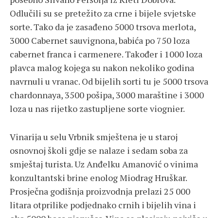
Odlučili su se pretežito za crne i bijele svjetske
sorte. Tako da je zasađeno 5000 trsova merlota,
3000 Cabernet sauvignona, babića po 750 loza
cabernet franca i carmenere. Također i 1000 loza
plavca malog kojega su nakon nekoliko godina
navrnuli u vranac. Od bijelih sorti tu je 5000 trsova
chardonnaya, 3500 pošipa, 3000 maraštine i 3000
loza u nas rijetko zastupljene sorte viognier.
Vinarija u selu Vrbnik smještena je u staroj
osnovnoj školi gdje se nalaze i sedam soba za
smještaj turista. Uz Anđelku Amanović o vinima
konzultantski brine enolog Miodrag Hruškar.
Prosječna godišnja proizvodnja prelazi 25 000
litara otprilike podjednako crnih i bijelih vina i