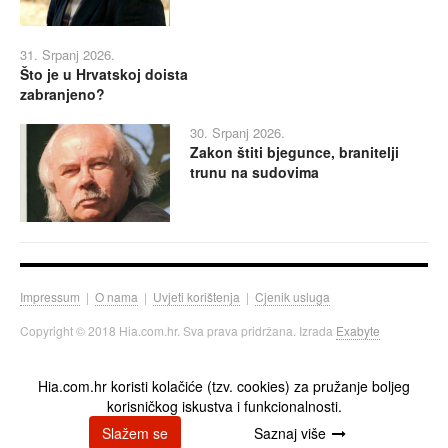
31. Srpanj 2026.
Što je u Hrvatskoj doista
zabranjeno?
30. Srpanj 2026.
Zakon štiti bjegunce, branitelji
trunu na sudovima
Impressum
|
O nama
|
Uvjeti korištenja
|
Cjenik usluga
Copyright © 2018 Hia.com.hr. Sva prava pridržana. Izrada
Exabyte
Hia.com.hr koristi kolačiće (tzv. cookies) za pružanje boljeg
korisničkog iskustva i funkcionalnosti.
Slažem se
Saznaj više