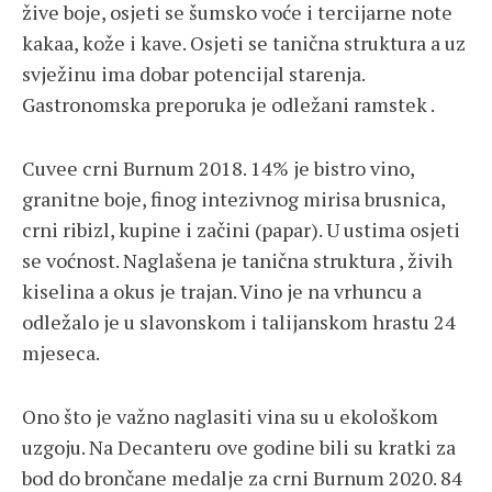
žive boje, osjeti se šumsko voće i tercijarne note
kakaa, kože i kave. Osjeti se tanična struktura a uz
svježinu ima dobar potencijal starenja.
Gastronomska preporuka je odležani ramstek .
Cuvee crni Burnum 2018. 14% je bistro vino,
granitne boje, finog intezivnog mirisa brusnica,
crni ribizl, kupine i začini (papar). U ustima osjeti
se voćnost. Naglašena je tanična struktura , živih
kiselina a okus je trajan. Vino je na vrhuncu a
odležalo je u slavonskom i talijanskom hrastu 24
mjeseca.
Ono što je važno naglasiti vina su u ekološkom
uzgoju. Na Decanteru ove godine bili su kratki za
bod do brončane medalje za crni Burnum 2020. 84