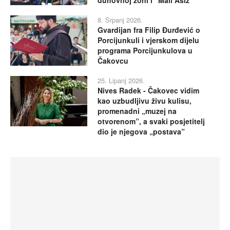
duhovnoj zoni i “Mali Asiz”
8. Srpanj 2026.
Gvardijan fra Filip Đurđević o
Porcijunkuli i vjerskom dijelu
programa Porcijunkulova u
Čakovcu
25. Lipanj 2026.
Nives Radek - Čakovec vidim
kao uzbudljivu živu kulisu,
promenadni „muzej na
otvorenom”, a svaki posjetitelj
dio je njegova „postava”