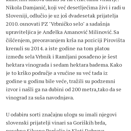
Nikola Damjanić, koji već desetljećima živi i radi u
Sloveniji, odlučio je uz još dvadesetak prijatelja
2010. osnovati PZ "Vrbničko selo" a sadašnja
upraviteljica je Anđelka Amanović Milinović. Sa
čišćenjem, preoravanjem krša na poziciji Pirovišta
krenuli su 2014. a iste godine na tom platou
između sela Vrbnik i Ramljani posađeno je šest
hektara vinograda i sedam hektara badema. Kako
je to krško područje a vrućine su već tada iz
godine u godinu bile veće, tražili su podzemni
izvor i našli ga na dubini od 200 metra,tako da se
vinograd za suša navodnjava.
U odabiru sorti značajnu ulogu su imali njegovi
slovenski prijatelji vinari sa Goriških brda,
posebno Silvano Peršolja iz Kleti Dobrova.