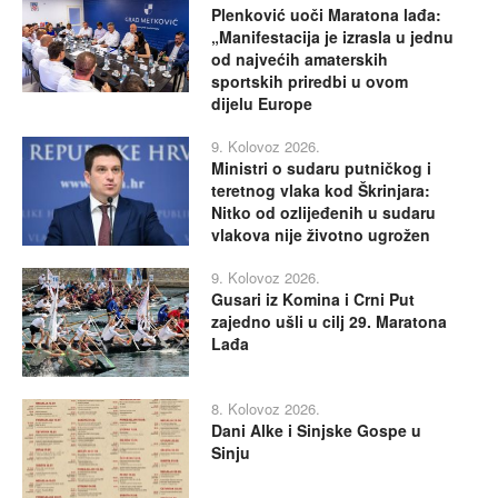
Plenković uoči Maratona lađa:
„Manifestacija je izrasla u jednu
od najvećih amaterskih
sportskih priredbi u ovom
dijelu Europe
9. Kolovoz 2026.
Ministri o sudaru putničkog i
teretnog vlaka kod Škrinjara:
Nitko od ozlijeđenih u sudaru
vlakova nije životno ugrožen
9. Kolovoz 2026.
Gusari iz Komina i Crni Put
zajedno ušli u cilj 29. Maratona
Lađa
8. Kolovoz 2026.
Dani Alke i Sinjske Gospe u
Sinju