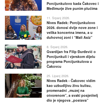
Porcijunkulovo kada Čakovec i
Međimurje žive punim plućima
11. Srpanj 2026.
Nives Radek: Porcijunkulovo
2026. donosi dvije nove zone i
velika koncertna imena, a u
duhovnoj zoni i “Mali Asiz”
8. Srpanj 2026.
Gvardijan fra Filip Đurđević o
Porcijunkuli i vjerskom dijelu
programa Porcijunkulova u
Čakovcu
25. Lipanj 2026.
Nives Radek - Čakovec vidim
kao uzbudljivu živu kulisu,
promenadni „muzej na
otvorenom”, a svaki posjetitelj
dio je njegova „postava”