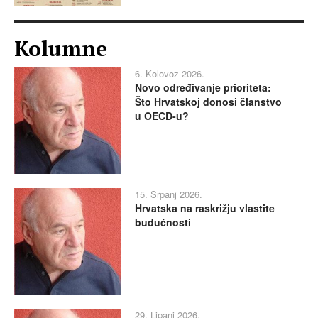
Kolumne
6. Kolovoz 2026.
Novo određivanje prioriteta:
Što Hrvatskoj donosi članstvo
u OECD-u?
15. Srpanj 2026.
Hrvatska na raskrižju vlastite
budućnosti
29. Lipanj 2026.