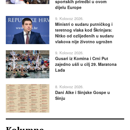
sportskih priredbi u ovom
dijelu Europe
9. Kolovoz 2026.
Ministri o sudaru putničkog i
teretnog vlaka kod Škrinjara:
Nitko od ozlijeđenih u sudaru
vlakova nije životno ugrožen
9. Kolovoz 2026.
Gusari iz Komina i Crni Put
zajedno ušli u cilj 29. Maratona
Lađa
8. Kolovoz 2026.
Dani Alke i Sinjske Gospe u
Sinju
Kolumne