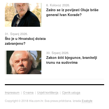
6. Kolovoz 2026.
Zašto se iz povijesti Oluje briše
general Ivan Korade?
31. Srpanj 2026.
Što je u Hrvatskoj doista
zabranjeno?
30. Srpanj 2026.
Zakon štiti bjegunce, branitelji
trunu na sudovima
Impressum
|
O nama
|
Uvjeti korištenja
|
Cjenik usluga
Copyright © 2018 Hia.com.hr. Sva prava pridržana. Izrada
Exabyte