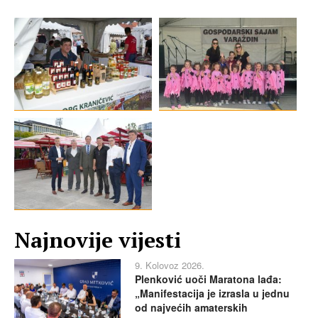
Najnovije vijesti
9. Kolovoz 2026.
Plenković uoči Maratona lađa:
„Manifestacija je izrasla u jednu
od najvećih amaterskih