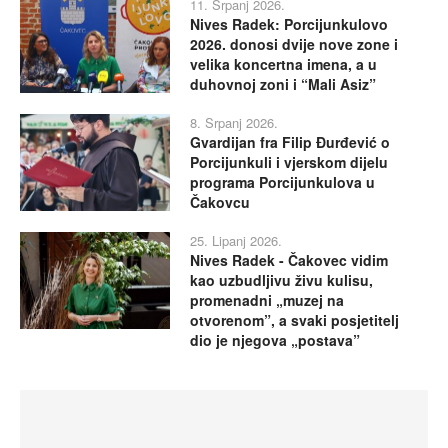
11. Srpanj 2026.
Nives Radek: Porcijunkulovo
2026. donosi dvije nove zone i
velika koncertna imena, a u
duhovnoj zoni i “Mali Asiz”
8. Srpanj 2026.
Gvardijan fra Filip Đurđević o
Porcijunkuli i vjerskom dijelu
programa Porcijunkulova u
Čakovcu
25. Lipanj 2026.
Nives Radek - Čakovec vidim
kao uzbudljivu živu kulisu,
promenadni „muzej na
otvorenom”, a svaki posjetitelj
dio je njegova „postava”