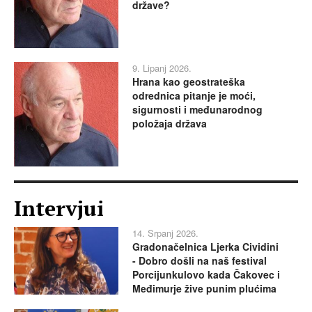
države?
9. Lipanj 2026.
Hrana kao geostrateška
odrednica pitanje je moći,
sigurnosti i međunarodnog
položaja država
Intervjui
14. Srpanj 2026.
Gradonačelnica Ljerka Cividini
- Dobro došli na naš festival
Porcijunkulovo kada Čakovec i
Međimurje žive punim plućima