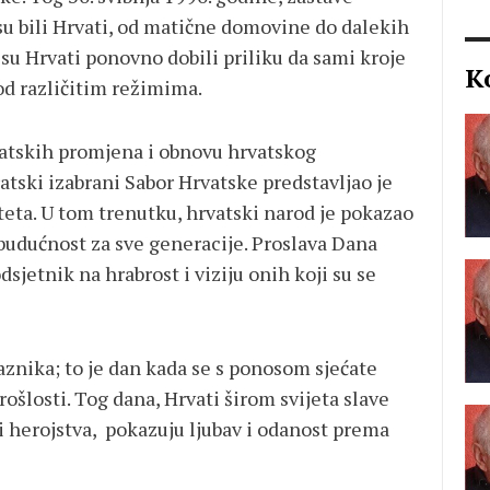
 su bili Hrvati, od matične domovine do dalekih
 su Hrvati ponovno dobili priliku da sami kroje
K
d različitim režimima.
atskih promjena i obnovu hrvatskog
tski izabrani Sabor Hrvatske predstavljao je
eta. U tom trenutku, hrvatski narod je pokazao
u budućnost za sve generacije. Proslava Dana
sjetnik na hrabrost i viziju onih koji su se
aznika; to je dan kada se s ponosom sjećate
rošlosti. Tog dana, Hrvati širom svijeta slave
 i herojstva, pokazuju ljubav i odanost prema