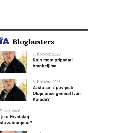
Blogbusters
7. Kolovoz 2026.
Knin mora pripadati
braniteljima
6. Kolovoz 2026.
Zašto se iz povijesti
Oluje briše general Ivan
Korade?
 Srpanj 2026.
 je u Hrvatskoj
sta zabranjeno?