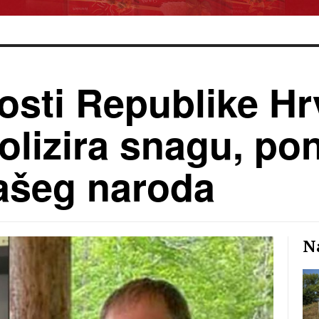
osti Republike Hr
bolizira snagu, po
vašeg naroda
Na