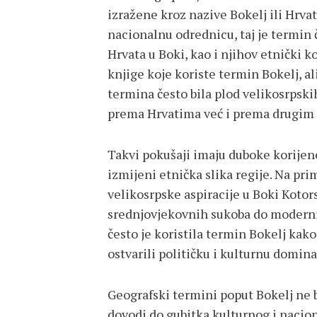
izražene kroz nazive Bokelj ili Hrvat
nacionalnu odrednicu, taj je termin 
Hrvata u Boki, kao i njihov etnički k
knjige koje koriste termin Bokelj, a
termina često bila plod velikosrpski
prema Hrvatima već i prema drugim
Takvi pokušaji imaju duboke korijene
izmijeni etnička slika regije. Na pri
velikosrpske aspiracije u Boki Kotors
srednjovjekovnih sukoba do moderni
često je koristila termin Bokelj kako 
ostvarili političku i kulturnu domina
Geografski termini poput Bokelj ne b
dovodi do gubitka kulturnog i nacion