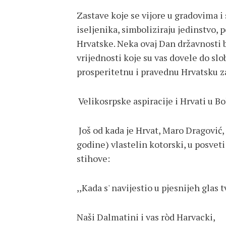
Zastave koje se vijore u gradovima 
iseljenika, simboliziraju jedinstvo, 
Hrvatske. Neka ovaj Dan državnosti b
vrijednosti koje su vas dovele do slo
prosperitetnu i pravednu Hrvatsku z
Velikosrpske aspiracije i Hrvati u Bo
Još od kada je Hrvat, Maro Dragović, (
godine) vlastelin kotorski, u posvet
stihove:
,,Kada s' navijestio u pjesnijeh glas t
Naši Dalmatini i vas ròd Harvacki,