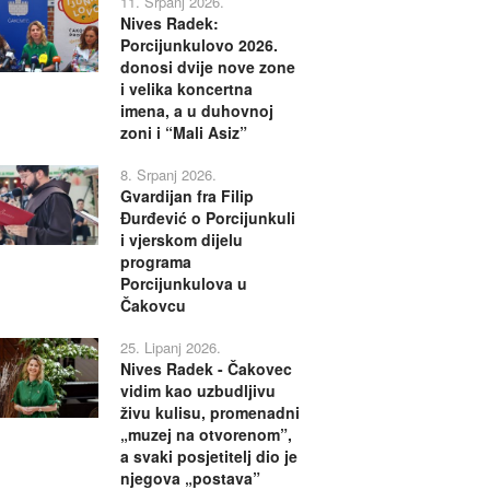
11. Srpanj 2026.
Nives Radek:
Porcijunkulovo 2026.
donosi dvije nove zone
i velika koncertna
imena, a u duhovnoj
zoni i “Mali Asiz”
8. Srpanj 2026.
Gvardijan fra Filip
Đurđević o Porcijunkuli
i vjerskom dijelu
programa
Porcijunkulova u
Čakovcu
25. Lipanj 2026.
Nives Radek - Čakovec
vidim kao uzbudljivu
živu kulisu, promenadni
„muzej na otvorenom”,
a svaki posjetitelj dio je
njegova „postava”