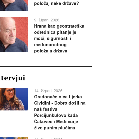
položaj neke države?
9. Lipanj 2026.
Hrana kao geostrateška
odrednica pitanje je
moći, sigurnosti i
međunarodnog
položaja država
ntervjui
14. Srpanj 2026.
Gradonačelnica Ljerka
Cividini - Dobro došli na
naš festival
Porcijunkulovo kada
Čakovec i Međimurje
žive punim plućima