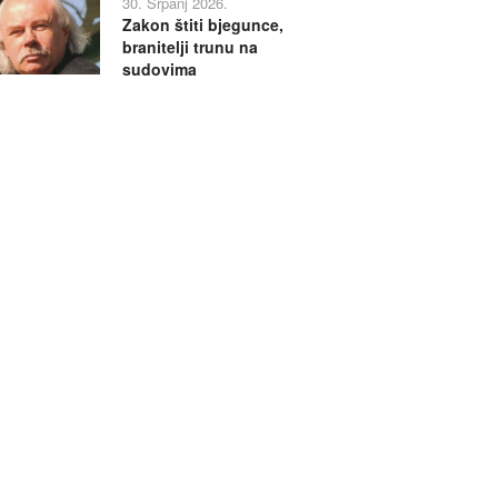
30. Srpanj 2026.
Zakon štiti bjegunce,
branitelji trunu na
sudovima