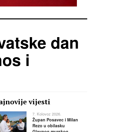
vatske dan
nos i
jnovije vijesti
7. Kolovoz 2026.
Župan Posavec i Milan
Rezo u obilasku
Glavnog murskog