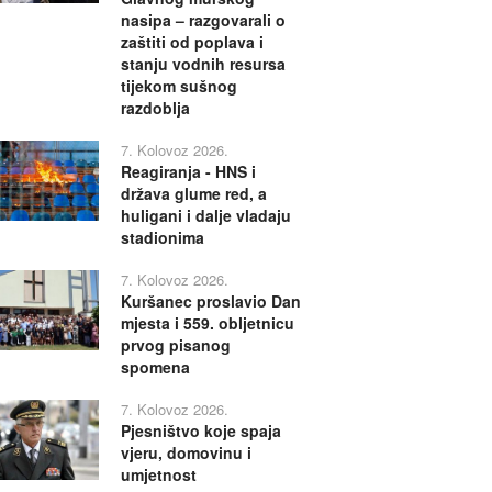
nasipa – razgovarali o
zaštiti od poplava i
stanju vodnih resursa
tijekom sušnog
razdoblja
7. Kolovoz 2026.
Reagiranja - HNS i
država glume red, a
huligani i dalje vladaju
stadionima
7. Kolovoz 2026.
Kuršanec proslavio Dan
mjesta i 559. obljetnicu
prvog pisanog
spomena
7. Kolovoz 2026.
Pjesništvo koje spaja
vjeru, domovinu i
umjetnost