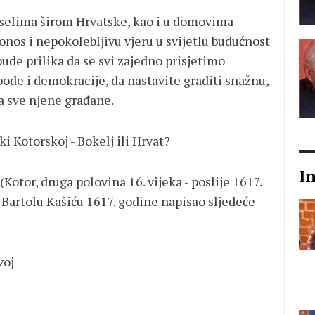
i selima širom Hrvatske, kao i u domovima
ponos i nepokolebljivu vjeru u svijetlu budućnost
ude prilika da se svi zajedno prisjetimo
bode i demokracije, da nastavite graditi snažnu,
a sve njene građane.
ki Kotorskoj - Bokelj ili Hrvat?
I
Kotor, druga polovina 16. vijeka - poslije 1617.
i Bartolu Kašiću 1617. godine napisao sljedeće
voj