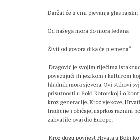
Daržat će u cini pjevanja glas rajski;
Od našega mora do mora ledena
Živit od govora dika će plemena“
Dragović je svojim riječima istaknuo
povezujući ih jezikom i kulturom koj
hladnih mora sjevera. Ovi stihovi sv
prisutnosti u Boki Kotorskoj i o kont
kroz generacije. Kroz vjekove, Hrvati 
tradicije i običaje, usprkos raznim 
zahvatile ovaj dio Europe.
Kroz dugu povijest Hrvata u Boki Kot