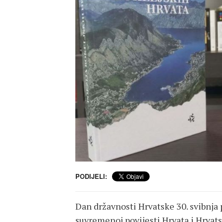
PODIJELI:
Dan državnosti Hrvatske 30. svibnja 
suvremenoj povijesti Hrvata i Hrvats