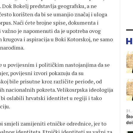
. Dok Bokelj predstavlja geografsku, a ne
često korišten da bi se umanjio značaj i uloga
orpus. Naći ćete brojne spise, dokumenta i
li važno je napomenuti da je upotreba ovog
h krugova i aspiracija u Boki Kotorskoj, ne samo
 narodima.
 u povijesnim i političkim nastojanjima da se
mjer, povijesni izvori pokazuju da su
koj bile prisutne kroz različite periode, od
h nacionalnih pokreta. Velikosrpska ideologija
bi oslabili hrvatski identitet u regiji i tako
ciju.
31.
Što
doi
i smjeli zamijeniti etničke odrednice, jer to
alnog identiteta. Etnički identiteti su važni za