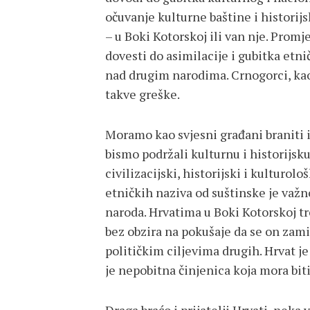
očuvanje kulturne baštine i historijs
– u Boki Kotorskoj ili van nje. Pro
dovesti do asimilacije i gubitka etnič
nad drugim narodima. Crnogorci, kao i
takve greške.
Moramo kao svjesni građani braniti i
bismo podržali kulturnu i historijsku
civilizacijski, historijski i kulturolo
etničkih naziva od suštinske je važn
naroda. Hrvatima u Boki Kotorskoj tr
bez obzira na pokušaje da se on zam
političkim ciljevima drugih. Hrvat je 
je nepobitna činjenica koja mora bit