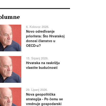
olumne
6. Kolovoz 2026.
Novo određivanje
prioriteta: Što Hrvatskoj
donosi članstvo u
OECD-u?
15. Srpanj 2026.
Hrvatska na raskrižju
vlastite budućnosti
29. Lipanj 2026.
Nova geopolitička
strategija - Po čemu se
vrednuje gospodarski