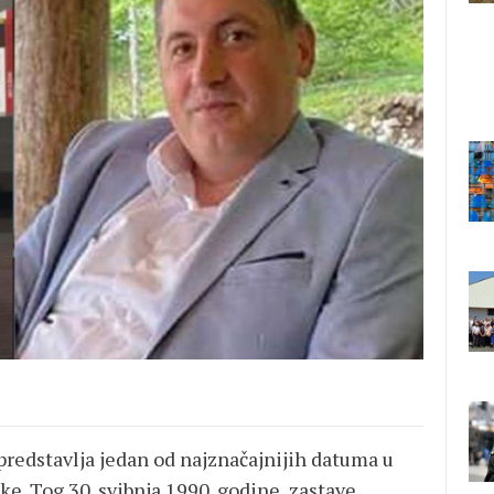
predstavlja jedan od najznačajnijih datuma u
ke. Tog 30. svibnja 1990. godine, zastave