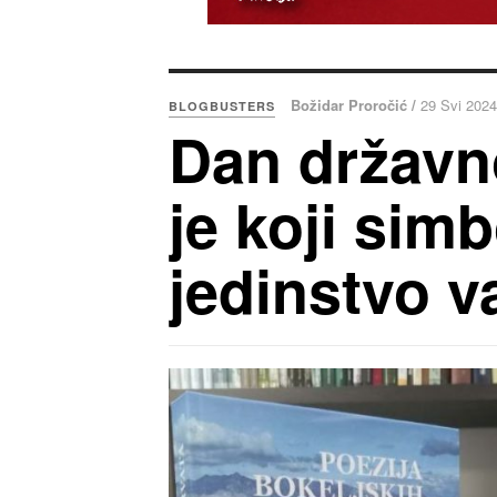
Božidar Proročić /
29 Svi 2024
BLOGBUSTERS
Dan državn
je koji sim
jedinstvo 