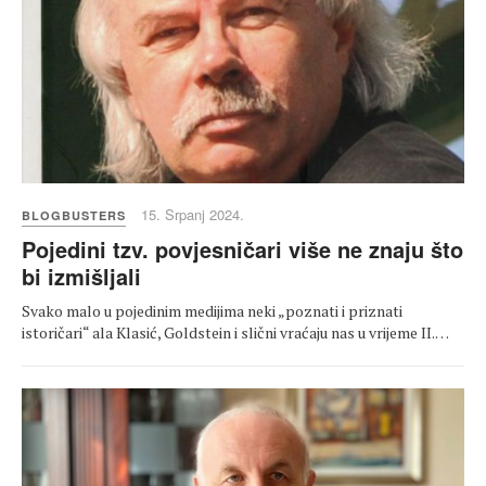
15. Srpanj 2024.
BLOGBUSTERS
Pojedini tzv. povjesničari više ne znaju što
bi izmišljali
Svako malo u pojedinim medijima neki „poznati i priznati
istoričari“ ala Klasić, Goldstein i slični vraćaju nas u vrijeme II.…