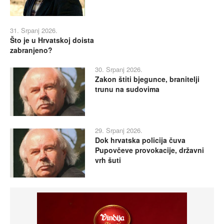
31. Srpanj 2026.
Što je u Hrvatskoj doista
zabranjeno?
30. Srpanj 2026.
Zakon štiti bjegunce, branitelji
trunu na sudovima
29. Srpanj 2026.
Dok hrvatska policija čuva
Pupovčeve provokacije, državni
vrh šuti