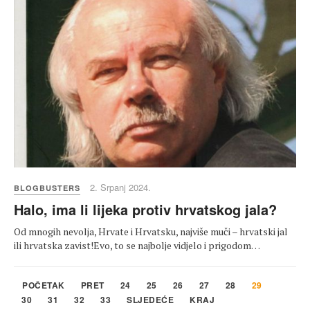
2. Srpanj 2024.
BLOGBUSTERS
Halo, ima li lijeka protiv hrvatskog jala?
Od mnogih nevolja, Hrvate i Hrvatsku, najviše muči – hrvatski jal
ili hrvatska zavist!Evo, to se najbolje vidjelo i prigodom…
POČETAK
PRET
24
25
26
27
28
29
30
31
32
33
SLJEDEĆE
KRAJ