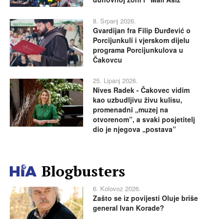
8. Srpanj 2026.
Gvardijan fra Filip Đurđević o
Porcijunkuli i vjerskom dijelu
programa Porcijunkulova u
Čakovcu
25. Lipanj 2026.
Nives Radek - Čakovec vidim
kao uzbudljivu živu kulisu,
promenadni „muzej na
otvorenom”, a svaki posjetitelj
dio je njegova „postava”
Blogbusters
6. Kolovoz 2026.
Zašto se iz povijesti Oluje briše
general Ivan Korade?