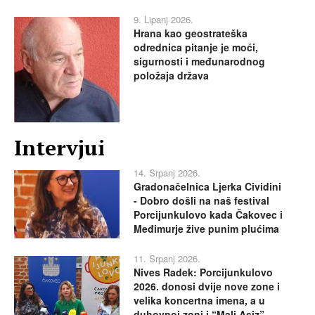
9. Lipanj 2026.
Hrana kao geostrateška
odrednica pitanje je moći,
sigurnosti i međunarodnog
položaja država
Intervjui
14. Srpanj 2026.
Gradonačelnica Ljerka Cividini
- Dobro došli na naš festival
Porcijunkulovo kada Čakovec i
Međimurje žive punim plućima
11. Srpanj 2026.
Nives Radek: Porcijunkulovo
2026. donosi dvije nove zone i
velika koncertna imena, a u
duhovnoj zoni i “Mali Asiz”