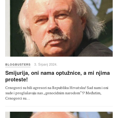
3. Srpanj 2024.
BLOGBUSTERS
Smijurija, oni nama optužnice, a mi njima
proteste!
Crnogorci su bili agresori na Republiku Hrvatsku! Sad nam i oni
sude i proglašavaju nas „genocidnim narodom“!? Međutim,
Crnogorci su…