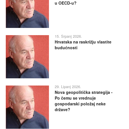
u OECD-u?
15. Srpanj 2026.
Hrvatska na raskrižju vlastite
budućnosti
29. Lipanj 2026.
Nova geopolitička strategija -
Po čemu se vrednuje
gospodarski položaj neke
države?