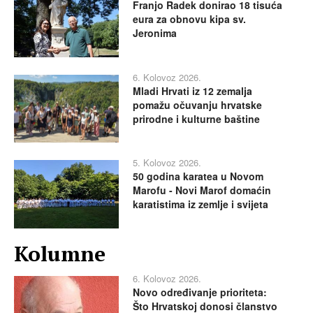
Franjo Radek donirao 18 tisuća
eura za obnovu kipa sv.
Jeronima
6. Kolovoz 2026.
Mladi Hrvati iz 12 zemalja
pomažu očuvanju hrvatske
prirodne i kulturne baštine
5. Kolovoz 2026.
50 godina karatea u Novom
Marofu - Novi Marof domaćin
karatistima iz zemlje i svijeta
Kolumne
6. Kolovoz 2026.
Novo određivanje prioriteta:
Što Hrvatskoj donosi članstvo