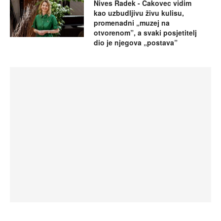
Nives Radek - Čakovec vidim
kao uzbudljivu živu kulisu,
promenadni „muzej na
otvorenom”, a svaki posjetitelj
dio je njegova „postava”