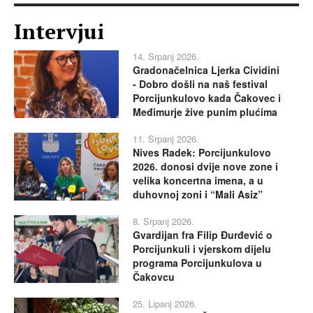
Intervjui
14. Srpanj 2026.
Gradonačelnica Ljerka Cividini
- Dobro došli na naš festival
Porcijunkulovo kada Čakovec i
Međimurje žive punim plućima
11. Srpanj 2026.
Nives Radek: Porcijunkulovo
2026. donosi dvije nove zone i
velika koncertna imena, a u
duhovnoj zoni i “Mali Asiz”
8. Srpanj 2026.
Gvardijan fra Filip Đurđević o
Porcijunkuli i vjerskom dijelu
programa Porcijunkulova u
Čakovcu
25. Lipanj 2026.