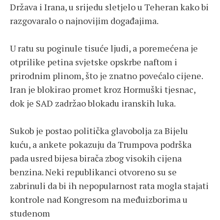
Država i Irana, u srijedu sletjelo u Teheran kako bi
razgovaralo o najnovijim događajima.
U ratu su poginule tisuće ljudi, a poremećena je
otprilike petina svjetske opskrbe naftom i
prirodnim plinom, što je znatno povećalo cijene.
Iran je blokirao promet kroz Hormuški tjesnac,
dok je SAD zadržao blokadu iranskih luka.
Sukob je postao politička glavobolja za Bijelu
kuću, a ankete pokazuju da Trumpova podrška
pada usred bijesa birača zbog visokih cijena
benzina. Neki republikanci otvoreno su se
zabrinuli da bi ih nepopularnost rata mogla stajati
kontrole nad Kongresom na međuizborima u
studenom