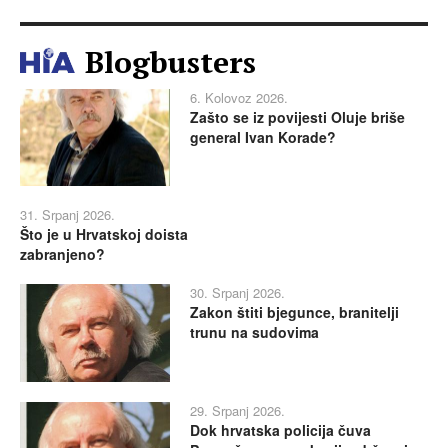
Blogbusters
6. Kolovoz 2026.
Zašto se iz povijesti Oluje briše
general Ivan Korade?
31. Srpanj 2026.
Što je u Hrvatskoj doista
zabranjeno?
30. Srpanj 2026.
Zakon štiti bjegunce, branitelji
trunu na sudovima
29. Srpanj 2026.
Dok hrvatska policija čuva