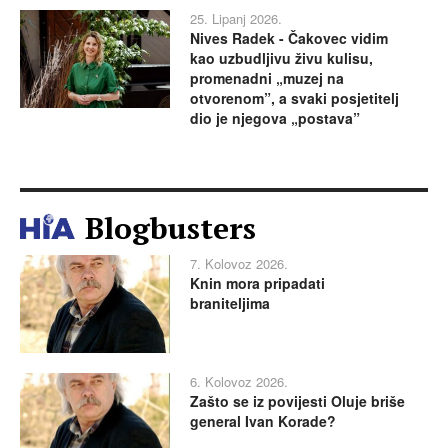
25. Lipanj 2026.
Nives Radek - Čakovec vidim
kao uzbudljivu živu kulisu,
promenadni „muzej na
otvorenom”, a svaki posjetitelj
dio je njegova „postava”
Blogbusters
7. Kolovoz 2026.
Knin mora pripadati
braniteljima
6. Kolovoz 2026.
Zašto se iz povijesti Oluje briše
general Ivan Korade?