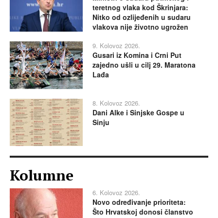
teretnog vlaka kod Škrinjara:
Nitko od ozlijeđenih u sudaru
vlakova nije životno ugrožen
9. Kolovoz 2026.
Gusari iz Komina i Crni Put
zajedno ušli u cilj 29. Maratona
Lađa
8. Kolovoz 2026.
Dani Alke i Sinjske Gospe u
Sinju
Kolumne
6. Kolovoz 2026.
Novo određivanje prioriteta:
Što Hrvatskoj donosi članstvo