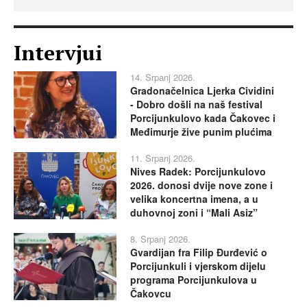
Intervjui
14. Srpanj 2026.
Gradonačelnica Ljerka Cividini
- Dobro došli na naš festival
Porcijunkulovo kada Čakovec i
Međimurje žive punim plućima
11. Srpanj 2026.
Nives Radek: Porcijunkulovo
2026. donosi dvije nove zone i
velika koncertna imena, a u
duhovnoj zoni i “Mali Asiz”
8. Srpanj 2026.
Gvardijan fra Filip Đurđević o
Porcijunkuli i vjerskom dijelu
programa Porcijunkulova u
Čakovcu