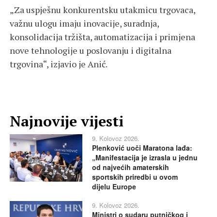
„Za uspješnu konkurentsku utakmicu trgovaca,
važnu ulogu imaju inovacije, suradnja,
konsolidacija tržišta, automatizacija i primjena
nove tehnologije u poslovanju i digitalna
trgovina“, izjavio je Anić.
Najnovije vijesti
9. Kolovoz 2026.
Plenković uoči Maratona lađa:
„Manifestacija je izrasla u jednu
od najvećih amaterskih
sportskih priredbi u ovom
dijelu Europe
9. Kolovoz 2026.
Ministri o sudaru putničkog i