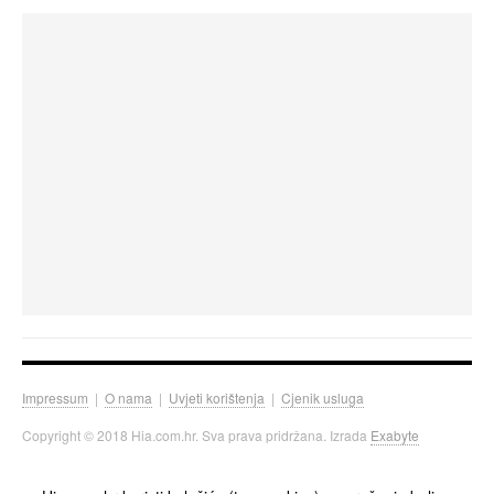
Impressum
|
O nama
|
Uvjeti korištenja
|
Cjenik usluga
Copyright © 2018 Hia.com.hr. Sva prava pridržana. Izrada
Exabyte