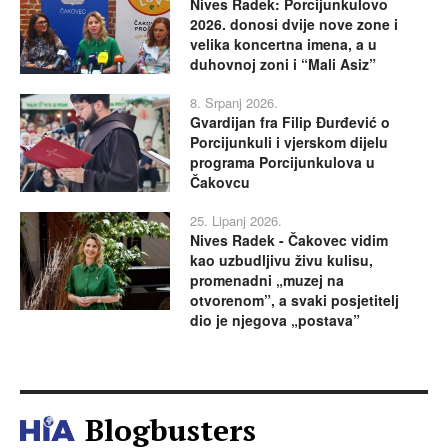
Nives Radek: Porcijunkulovo
2026. donosi dvije nove zone i
velika koncertna imena, a u
duhovnoj zoni i “Mali Asiz”
8. Srpanj 2026.
Gvardijan fra Filip Đurđević o
Porcijunkuli i vjerskom dijelu
programa Porcijunkulova u
Čakovcu
25. Lipanj 2026.
Nives Radek - Čakovec vidim
kao uzbudljivu živu kulisu,
promenadni „muzej na
otvorenom”, a svaki posjetitelj
dio je njegova „postava”
Blogbusters