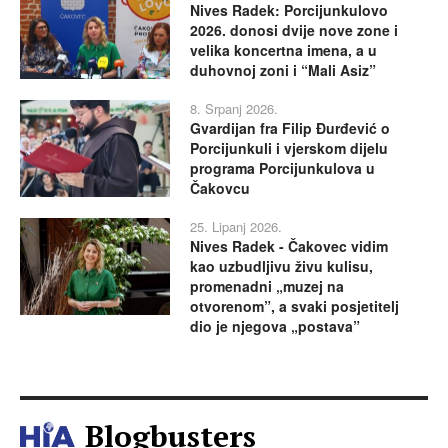
Nives Radek: Porcijunkulovo
2026. donosi dvije nove zone i
velika koncertna imena, a u
duhovnoj zoni i “Mali Asiz”
8. Srpanj 2026.
Gvardijan fra Filip Đurđević o
Porcijunkuli i vjerskom dijelu
programa Porcijunkulova u
Čakovcu
25. Lipanj 2026.
Nives Radek - Čakovec vidim
kao uzbudljivu živu kulisu,
promenadni „muzej na
otvorenom”, a svaki posjetitelj
dio je njegova „postava”
Blogbusters