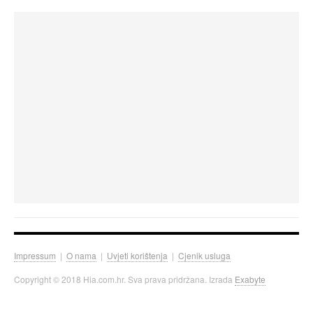
Impressum
|
O nama
|
Uvjeti korištenja
|
Cjenik usluga
Copyright © 2018 Hia.com.hr. Sva prava pridržana. Izrada
Exabyte