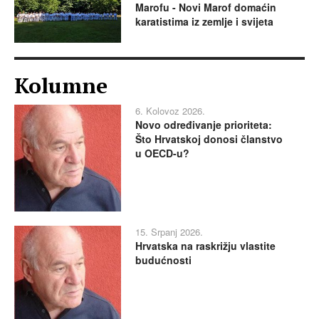
Marofu - Novi Marof domaćin
karatistima iz zemlje i svijeta
Kolumne
6. Kolovoz 2026.
Novo određivanje prioriteta:
Što Hrvatskoj donosi članstvo
u OECD-u?
15. Srpanj 2026.
Hrvatska na raskrižju vlastite
budućnosti