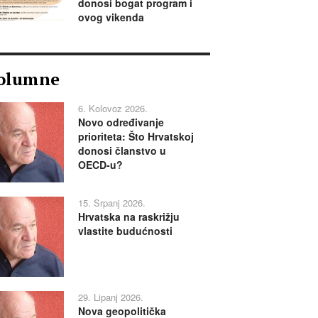
donosi bogat program i
ovog vikenda
olumne
6. Kolovoz 2026.
Novo određivanje
prioriteta: Što Hrvatskoj
donosi članstvo u
OECD-u?
15. Srpanj 2026.
Hrvatska na raskrižju
vlastite budućnosti
29. Lipanj 2026.
Nova geopolitička