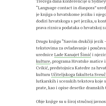
Trećega dana konferencije u Sydneyu
“Language contact in diaspora” ured
je knjiga o hrvatskome jeziku i njeg
dodiri hrvatskoga s pet jezika, u kon
prava riznica podataka o hrvatskoj z
Drugu knjigu “Sasvim drukčiji jezik
tekstovima za ovladavanje i poučavan
urednice
Lade Kanajet Šimić
i njezi
kulture
, programa Hrvatske matice ise
Cvikić, predstojnica Katedre za hrvat
kulturu
Učiteljskoga fakulteta Sveuč
lutkarskih i scenskih tekstova koje s
prate, kao i opise desetke dramskih
Obje knjige su u široj stručnoj javno