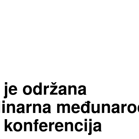
 je održana
plinarna međunar
 konferencija