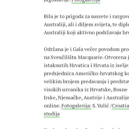
Bila je to prigoda za susrete i razg
Australiji, ali i diljem svijeta, te
Australiji koji aktivno podržavaju hr
Održana je i Gala večer povodom pros
na Sveučilištu Macquarie. Otvorena je
istaknutih Hrvatica i Hrvata iz iselj
predsjednica Američko-hrvatskog kon
velikim brojem predavanja i predstav
visokih uzvanika iz Hrvatske, Bosne
Irske, Njemačke, Austrije i Australije
online.
Fotogalerija:
S. Vulić /
Croatia
studija