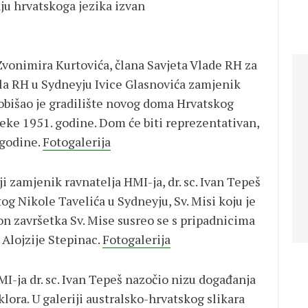
ju hrvatskoga jezika izvan
vonimira Kurtovića, člana Savjeta Vlade RH za
la RH u Sydneyju Ivice Glasnovića zamjenik
š obišao je gradilište novog doma Hrvatskog
eke 1951. godine. Dom će biti reprezentativan,
 godine.
Fotogalerija
i zamjenik ravnatelja HMI-ja, dr. sc. Ivan Tepeš
og Nikole Tavelića u Sydneyju, Sv. Misi koju je
on završetka Sv. Mise susreo se s pripadnicima
 Alojzije Stepinac.
Fotogalerija
I-ja dr. sc. Ivan Tepeš nazočio nizu događanja
lklora. U galeriji australsko-hrvatskog slikara