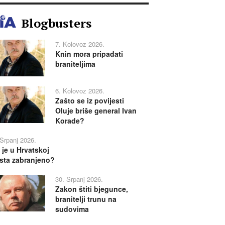
Blogbusters
7. Kolovoz 2026.
Knin mora pripadati
braniteljima
6. Kolovoz 2026.
Zašto se iz povijesti
Oluje briše general Ivan
Korade?
 Srpanj 2026.
 je u Hrvatskoj
sta zabranjeno?
30. Srpanj 2026.
Zakon štiti bjegunce,
branitelji trunu na
sudovima