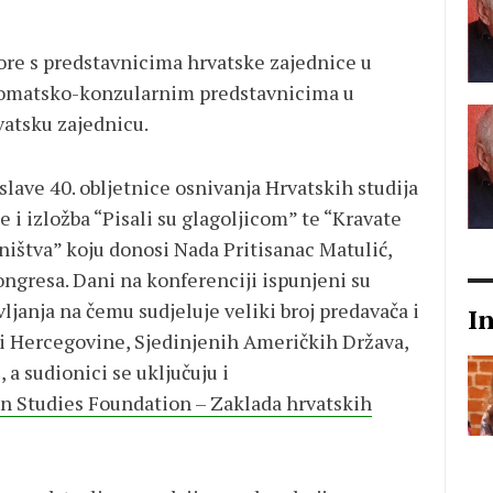
ovore s predstavnicima hrvatske zajednice u
 diplomatsko-konzularnim predstavnicima u
vatsku zajednicu.
lave 40. obljetnice osnivanja Hrvatskih studija
 i izložba “Pisali su glagoljicom” te “Kravate
eništva” koju donosi Nada Pritisanac Matulić,
gresa. Dani na konferenciji ispunjeni su
ljanja na čemu sudjeluje veliki broj predavača i
I
 i Hercegovine, Sjedinjenih Američkih Država,
, a sudionici se uključuju i
n Studies Foundation – Zaklada hrvatskih