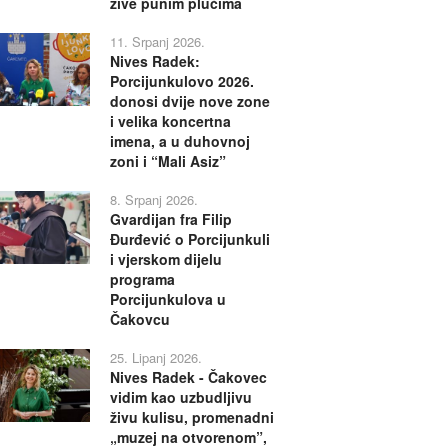
žive punim plućima
11. Srpanj 2026.
Nives Radek:
Porcijunkulovo 2026.
donosi dvije nove zone
i velika koncertna
imena, a u duhovnoj
zoni i “Mali Asiz”
8. Srpanj 2026.
Gvardijan fra Filip
Đurđević o Porcijunkuli
i vjerskom dijelu
programa
Porcijunkulova u
Čakovcu
25. Lipanj 2026.
Nives Radek - Čakovec
vidim kao uzbudljivu
živu kulisu, promenadni
„muzej na otvorenom”,