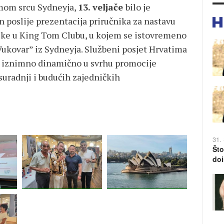
amom srcu Sydneyja,
13. veljače
bilo je
n poslije prezentacija priručnika za nastavu
nike u King Tom Clubu, u kojem se istovremeno
“Vukovar” iz Sydneyja. Službeni posjet Hrvatima
odi iznimno dinamično u svrhu promocije
uradnji i budućih zajedničkih
31.
Što
doi