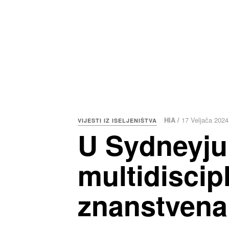
HIA /
17 Veljača 2024
VIJESTI IZ ISELJENIŠTVA
U Sydneyju
multidisci
znanstvena