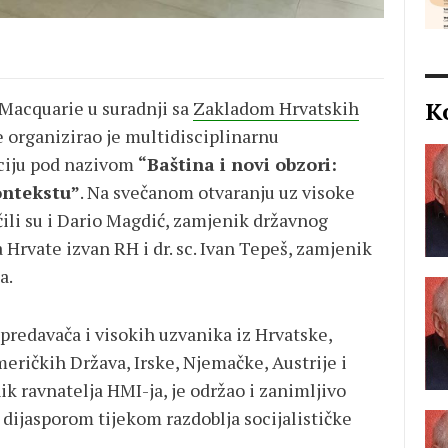
K
 Macquarie u suradnji sa
Zakladom Hrvatskih
e organizirao je multidisciplinarnu
iju pod nazivom
“Baština i novi obzori:
ontekstu”
. Na svečanom otvaranju uz visoke
ili su i Dario Magdić, zamjenik državnog
 Hrvate izvan RH i dr. sc. Ivan Tepeš, zamjenik
a.
 predavača i visokih uzvanika iz Hrvatske,
eričkih Država, Irske, Njemačke, Austrije i
nik ravnatelja HMI-ja, je održao i zanimljivo
ijasporom tijekom razdoblja socijalističke