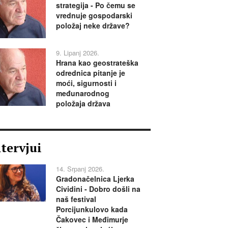
strategija - Po čemu se
vrednuje gospodarski
položaj neke države?
9. Lipanj 2026.
Hrana kao geostrateška
odrednica pitanje je
moći, sigurnosti i
međunarodnog
položaja država
ntervjui
14. Srpanj 2026.
Gradonačelnica Ljerka
Cividini - Dobro došli na
naš festival
Porcijunkulovo kada
Čakovec i Međimurje