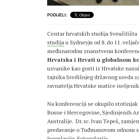
PODIJELI:
Centar hrvatskih studija Sveučilišta
studija
u Sydneyju od 8. do 11. veljač
međunarodnu znanstvenu konferenc
Hrvatska i Hrvati u globalnom k
uzvanike kao gosti iz Hrvatske nazoč
tajnika Središnjeg državnog ureda za
ravnatelja Hrvatske matice iseljenik
Na konferenciji se okupilo stotinjak
Bosne i Hercegovine, Sjedinjenih Am
Australije. Dr. sc. Ivan Tepeš, zamje
predavanje o Tuđmanovom odnosu s d
Jugoslavije.
Fotogalerija