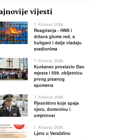
jnovije vijesti
7. Kolovoz 2026.
Reagiranja - HNS i
država glume red, a
huligani i dalje vladaju
stadionima
7. Kolovoz 2026.
Kuršanec proslavio Dan
mjesta i 559. obljetnicu
prvog pisanog
spomena
7. Kolovoz 2026.
Pjesništvo koje spaja
vjeru, domovinu i
umjetnost
7. Kolovoz 2026.
Ljeto u Varaždinu