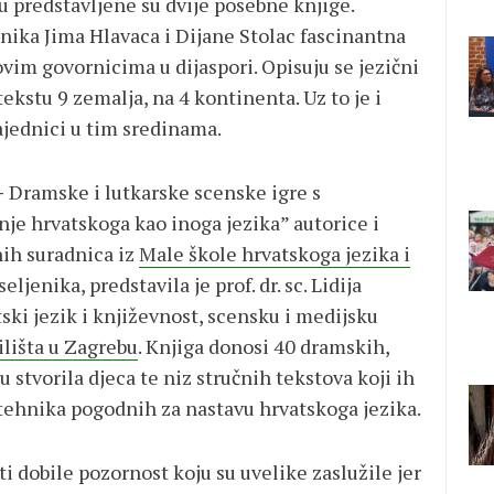
 predstavljene su dvije posebne knjige.
nika Jima Hlavaca i Dijane Stolac fascinantna
ovim govornicima u dijaspori. Opisuju se jezični
tekstu 9 zemalja, na 4 kontinenta. Uz to je i
ajednici u tim sredinama.
–
Dramske i lutkarske scenske igre s
je hrvatskoga kao inoga jezika” autorice i
nih suradnica iz
Male škole hrvatskoga jezika i
ljenika, predstavila je prof. dr. sc. Lidija
ski jezik i književnost, scensku i medijsku
ilišta u Zagrebu
. Knjiga donosi 40 dramskih,
u stvorila djeca te niz stručnih tekstova koji ih
 tehnika pogodnih za nastavu hrvatskoga jezika.
sti dobile pozornost koju su uvelike zaslužile jer