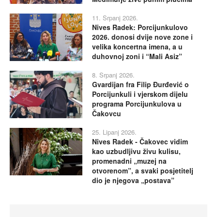
11. Srpanj 2026.
Nives Radek: Porcijunkulovo
2026. donosi dvije nove zone i
velika koncertna imena, a u
duhovnoj zoni i “Mali Asiz”
8. Srpanj 2026.
Gvardijan fra Filip Đurđević o
Porcijunkuli i vjerskom dijelu
programa Porcijunkulova u
Čakovcu
25. Lipanj 2026.
Nives Radek - Čakovec vidim
kao uzbudljivu živu kulisu,
promenadni „muzej na
otvorenom”, a svaki posjetitelj
dio je njegova „postava”