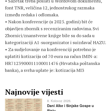
• Sažetak treba poslati u Wordovom dokumentu,
font TNR, veličina 12, jednostrukog razmaka
između redaka i odlomaka.
• Nakon konferencije (u 2025. godini) bit će
objavljen zbornik s recenziranim radovima. Svi
Zbornici/znanstvene knjige bile su do sada u
kategorizaciji A1-suorganizator i suizdavač HAZU.
• Za sudjelovanje na konferenciji potrebno je
uplatiti kotizaciju od 70 eura na račun IMIN-a:
HR7123900011100011476 (Hrvatska poštanska
banka), a svrha uplate je: kotizacija MI3
Najnovije vijesti
8. Kolovoz 2026.
Dani Alke i Sinjske Gospe u
Sinju