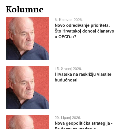
Kolumne
6. Kolovoz 2026.
Novo određivanje prioriteta:
Što Hrvatskoj donosi članstvo
u OECD-u?
15. Srpanj 2026.
Hrvatska na raskrižju vlastite
budućnosti
29. Lipanj 2026.
Nova geopolitička strategija -
Po čemu se vrednuje