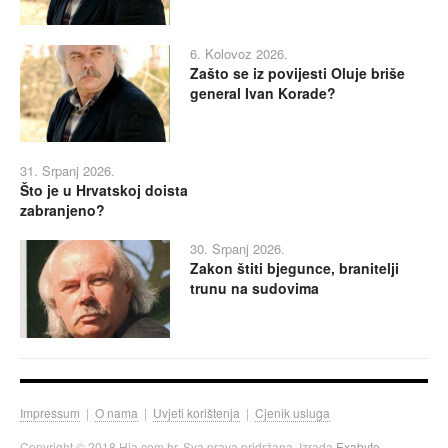
6. Kolovoz 2026.
Zašto se iz povijesti Oluje briše
general Ivan Korade?
31. Srpanj 2026.
Što je u Hrvatskoj doista
zabranjeno?
30. Srpanj 2026.
Zakon štiti bjegunce, branitelji
trunu na sudovima
Impressum
|
O nama
|
Uvjeti korištenja
|
Cjenik usluga
Copyright © 2018 Hia.com.hr. Sva prava pridržana. Izrada
Exabyte