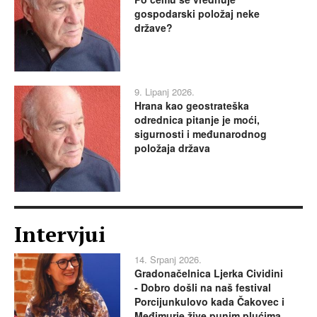
gospodarski položaj neke
države?
9. Lipanj 2026.
Hrana kao geostrateška
odrednica pitanje je moći,
sigurnosti i međunarodnog
položaja država
Intervjui
14. Srpanj 2026.
Gradonačelnica Ljerka Cividini
- Dobro došli na naš festival
Porcijunkulovo kada Čakovec i
Međimurje žive punim plućima