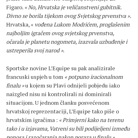
Figaro.
« No, Hrvatska je veličanstveni gubitnik.
Divno se borila tijekom ovog Svjetskog prvenstva ».
Hrvatska, «
vođena Lukom Modrićem, proglašenim
najboljim igračem ovog svjetskog prvenstva,
očarala je planetu nogometa, izazvala uzbuđenje i
ustreperila svoj narod »
.
Sportske novine L’Equipe su pak analizirale
francuski uspjeh u tom
« potpuno iracionalnom
finalu »
u kojem su Plavi odnijeli pobjedu iako
naizgled nisu ni kontrolirali ni dominirali
situacijom. U jednom članku posvećenom
hrvatskoj reprezentaciji, L’Equipe tako piše o
hrvatskim igračima :
« Primjerni kako na terenu
tako i u izjavama, Vatreni su bili podijeljeni između
ponosa i razočaranja nakon poraza u finalu ».