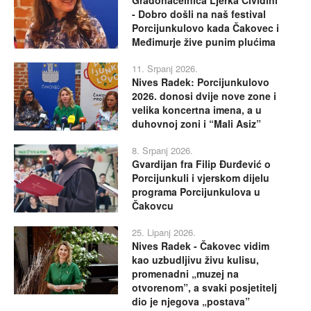
Gradonačelnica Ljerka Cividini
- Dobro došli na naš festival
Porcijunkulovo kada Čakovec i
Međimurje žive punim plućima
11. Srpanj 2026.
Nives Radek: Porcijunkulovo
2026. donosi dvije nove zone i
velika koncertna imena, a u
duhovnoj zoni i “Mali Asiz”
8. Srpanj 2026.
Gvardijan fra Filip Đurđević o
Porcijunkuli i vjerskom dijelu
programa Porcijunkulova u
Čakovcu
25. Lipanj 2026.
Nives Radek - Čakovec vidim
kao uzbudljivu živu kulisu,
promenadni „muzej na
otvorenom”, a svaki posjetitelj
dio je njegova „postava”