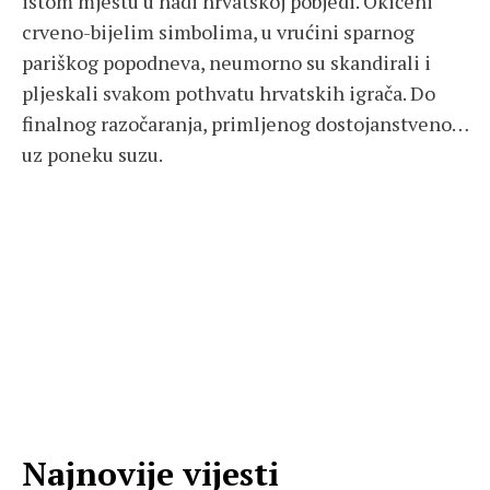
istom mjestu u nadi hrvatskoj pobjedi. Okićeni
crveno-bijelim simbolima, u vrućini sparnog
pariškog popodneva, neumorno su skandirali i
pljeskali svakom pothvatu hrvatskih igrača. Do
finalnog razočaranja, primljenog dostojanstveno…
uz poneku suzu.
Najnovije vijesti