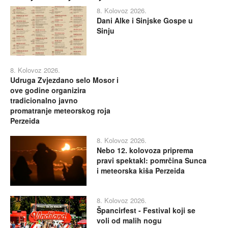
8. Kolovoz 2026.
Dani Alke i Sinjske Gospe u
Sinju
8. Kolovoz 2026.
Udruga Zvjezdano selo Mosor i
ove godine organizira
tradicionalno javno
promatranje meteorskog roja
Perzeida
8. Kolovoz 2026.
Nebo 12. kolovoza priprema
pravi spektakl: pomrčina Sunca
i meteorska kiša Perzeida
8. Kolovoz 2026.
Špancirfest - Festival koji se
voli od malih nogu