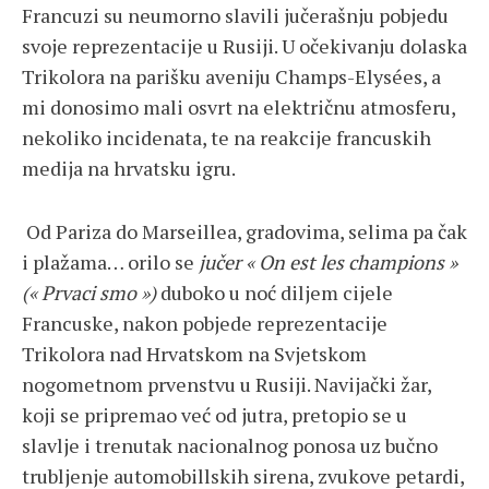
Francuzi su neumorno slavili jučerašnju pobjedu
svoje reprezentacije u Rusiji. U očekivanju dolaska
Trikolora na parišku aveniju Champs-Elysées, a
mi donosimo mali osvrt na električnu atmosferu,
nekoliko incidenata, te na reakcije francuskih
medija na hrvatsku igru.
Od Pariza do Marseillea, gradovima, selima pa čak
i plažama… orilo se
jučer « On est les champions »
(« Prvaci smo »)
duboko u noć diljem cijele
Francuske, nakon pobjede reprezentacije
Trikolora nad Hrvatskom na Svjetskom
nogometnom prvenstvu u Rusiji. Navijački žar,
koji se pripremao već od jutra, pretopio se u
slavlje i trenutak nacionalnog ponosa uz bučno
trubljenje automobillskih sirena, zvukove petardi,