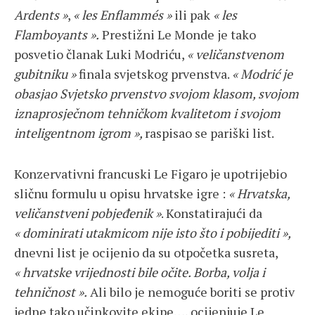
Ardents »
,
« les Enflammés »
ili pak
« les
Flamboyants ».
Prestižni Le Monde je tako
posvetio članak Luki Modriću,
« veličanstvenom
gubitniku »
finala svjetskog prvenstva.
« Modrić je
obasjao Svjetsko prvenstvo svojom klasom, svojom
iznaprosječnom tehničkom kvalitetom i svojom
inteligentnom igrom »,
raspisao se pariški list.
Konzervativni francuski Le Figaro je upotrijebio
sličnu formulu u opisu hrvatske igre :
« Hrvatska,
veličanstveni pobjeđenik »
. Konstatirajući da
« dominirati utakmicom nije isto što i pobijediti »,
dnevni list je ocijenio da su otpočetka susreta,
« hrvatske vrijednosti bile očite. Borba, volja i
tehničnost ».
Ali bilo je nemoguće boriti se protiv
jedne tako učinkovite ekipe…, ocijenjuje Le