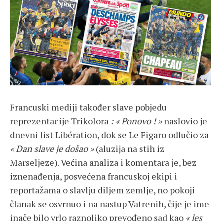
Francuski mediji također slave pobjedu
reprezentacije Trikolora
: « Ponovo ! »
naslovio je
dnevni list Libération, dok se Le Figaro odlučio za
« Dan slave je došao »
(aluzija na stih iz
Marseljeze). Većina analiza i komentara je, bez
iznenađenja, posvećena francuskoj ekipi i
reportažama o slavlju diljem zemlje, no pokoji
članak se osvrnuo i na nastup Vatrenih, čije je ime
inače bilo vrlo raznoliko prevođeno sad kao
« les