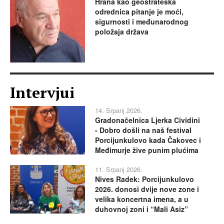
Hrana kao geostrateška
odrednica pitanje je moći,
sigurnosti i međunarodnog
položaja država
Intervjui
14. Srpanj 2026.
Gradonačelnica Ljerka Cividini
- Dobro došli na naš festival
Porcijunkulovo kada Čakovec i
Međimurje žive punim plućima
11. Srpanj 2026.
Nives Radek: Porcijunkulovo
2026. donosi dvije nove zone i
velika koncertna imena, a u
duhovnoj zoni i “Mali Asiz”