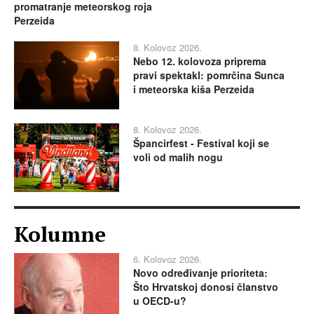
promatranje meteorskog roja
Perzeida
8. Kolovoz 2026.
Nebo 12. kolovoza priprema
pravi spektakl: pomrčina Sunca
i meteorska kiša Perzeida
8. Kolovoz 2026.
Špancirfest - Festival koji se
voli od malih nogu
Kolumne
6. Kolovoz 2026.
Novo određivanje prioriteta:
Što Hrvatskoj donosi članstvo
u OECD-u?