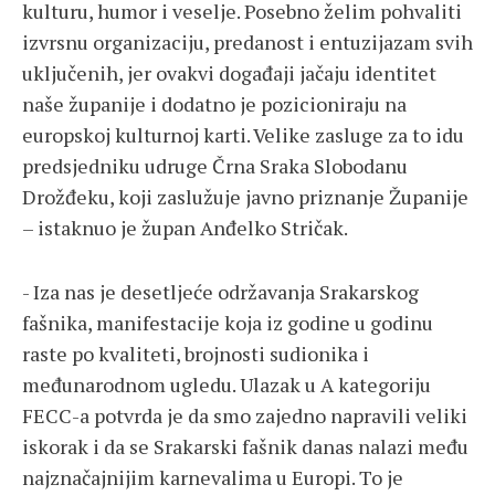
kulturu, humor i veselje. Posebno želim pohvaliti
izvrsnu organizaciju, predanost i entuzijazam svih
uključenih, jer ovakvi događaji jačaju identitet
naše županije i dodatno je pozicioniraju na
europskoj kulturnoj karti. Velike zasluge za to idu
predsjedniku udruge Črna Sraka Slobodanu
Drožđeku, koji zaslužuje javno priznanje Županije
– istaknuo je župan Anđelko Stričak.
- Iza nas je desetljeće održavanja Srakarskog
fašnika, manifestacije koja iz godine u godinu
raste po kvaliteti, brojnosti sudionika i
međunarodnom ugledu. Ulazak u A kategoriju
FECC-a potvrda je da smo zajedno napravili veliki
iskorak i da se Srakarski fašnik danas nalazi među
najznačajnijim karnevalima u Europi. To je