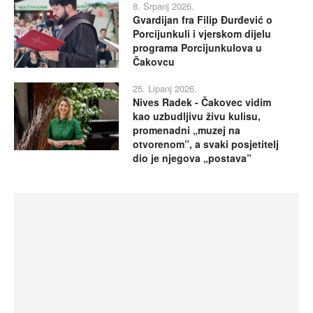
8. Srpanj 2026.
Gvardijan fra Filip Đurđević o
Porcijunkuli i vjerskom dijelu
programa Porcijunkulova u
Čakovcu
25. Lipanj 2026.
Nives Radek - Čakovec vidim
kao uzbudljivu živu kulisu,
promenadni „muzej na
otvorenom”, a svaki posjetitelj
dio je njegova „postava”