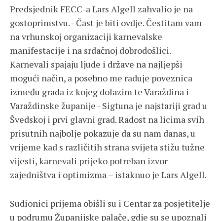
Predsjednik FECC-a Lars Algell zahvalio je na
gostoprimstvu. - Čast je biti ovdje. Čestitam vam
na vrhunskoj organizaciji karnevalske
manifestacije i na srdačnoj dobrodošlici.
Karnevali spajaju ljude i države na najljepši
mogući način, a posebno me raduje poveznica
između grada iz kojeg dolazim te Varaždina i
Varaždinske županije - Sigtuna je najstariji grad u
Švedskoj i prvi glavni grad. Radost na licima svih
prisutnih najbolje pokazuje da su nam danas, u
vrijeme kad s različitih strana svijeta stižu tužne
vijesti, karnevali prijeko potreban izvor
zajedništva i optimizma – istaknuo je Lars Algell.
Sudionici prijema obišli su i Centar za posjetitelje
u podrumu Županijske palače, gdje su se upoznali