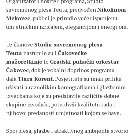
Organizator i nositelj programa, Studio
suvremenog plesa Teuta, predvođen
Nikolinom
Mekovec
, publici je priredio večer ispunjenu
umjetničkim izričajem, elegancijom i energijom.
Uz članove
Studia suvremenog plesa
Teuta
nastupile su i
Čakovečke
mažoretkinje
te
Gradski puhački orkestar
Čakovec
, dok je vokalni doprinos programu
dala
Tiara Korent
. Posjetitelji su imali priliku
uživati u raznolikim koreografijama i glazbenim
izvedbama koje su predstavile različite dobne
skupine izvođača, potvrdivši kvalitetu rada i
njihovoj predanosti umjetnosti kojom se bave.
Spoj plesa, glazbe i atraktivnog ambijenta stvorio