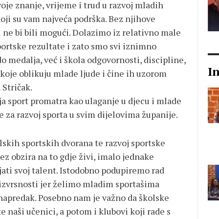
je znanje, vrijeme i trud u razvoj mladih
koji su vam najveća podrška. Bez njihove
i ne bi bili mogući. Dolazimo iz relativno male
ortske rezultate i zato smo svi iznimno
o medalja, već i škola odgovornosti, discipline,
I
i koje oblikuju mlade ljude i čine ih uzorom
 Stričak.
ja sport promatra kao ulaganje u djecu i mlade
te za razvoj sporta u svim dijelovima županije.
lskih sportskih dvorana te razvoj sportske
bez obzira na to gdje živi, imalo jednake
jati svoj talent. Istodobno podupiremo rad
 izvrsnosti jer želimo mladim sportašima
 napredak. Posebno nam je važno da školske
 naši učenici, a potom i klubovi koji rade s