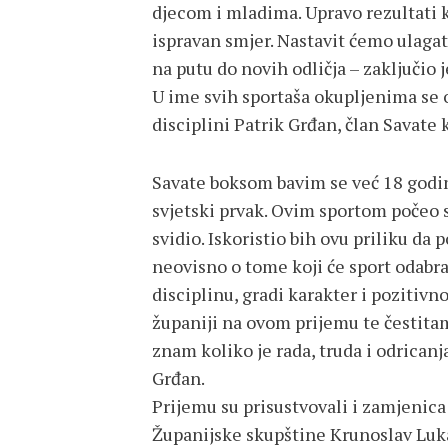
djecom i mladima. Upravo rezultati k
ispravan smjer. Nastavit ćemo ulagati
na putu do novih odličja – zaključio 
U ime svih sportaša okupljenima se o
disciplini Patrik Grđan, član Savate
Savate boksom bavim se već 18 godin
svjetski prvak. Ovim sportom počeo s
svidio. Iskoristio bih ovu priliku d
neovisno o tome koji će sport odabrat
disciplinu, gradi karakter i pozitiv
županiji na ovom prijemu te čestita
znam koliko je rada, truda i odricanj
Grđan.
Prijemu su prisustvovali i zamjenica
Županijske skupštine Krunoslav Luka