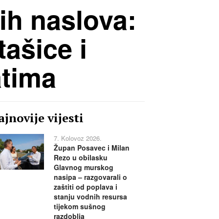
ih naslova:
ašice i
atima
jnovije vijesti
7. Kolovoz 2026.
Župan Posavec i Milan
Rezo u obilasku
Glavnog murskog
nasipa – razgovarali o
zaštiti od poplava i
stanju vodnih resursa
tijekom sušnog
razdoblja