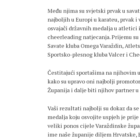
Među njima su svjetski prvak u savat
najboljih u Europi u karateu, prvak i
osvajači državnih medalja u atletic
cheerleading natjecanja. Prijemu su 
Savate kluba Omega Varaždin, Atlets
Sportsko-plesnog kluba Valcer i Che
Čestitajući sportašima na njihovim 
kako su upravo oni najbolji promotor
Županija i dalje biti njihov partner u
Vaši rezultati najbolji su dokaz da se
medalja koju osvojite uspjeh je prije s
veliki ponos cijele Varaždinske župa
ime naše županije diljem Hrvatske, E