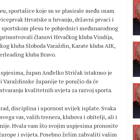
eu, sportašice koje su se plasirale među osam
 viceprvak Hrvatske u hrvanju, državni prvaci i
i i sportskom plesu te pobjednici međunarodnog
prisustvovali članovi Hrvačkog kluba Vindija,
kog kluba Sloboda Varaždin, Karate kluba AIK,
erleading kluba Bravo.
uspjesima, župan Anđelko Stričak istaknuo je
i Varaždinske županije te poručio da će
 stvaranju kvalitetnih uvjeta za razvoj sporta.
 rad, disciplina i upornost uvijek isplate. Svaka
vega vas, vaših trenera, klubova i obitelji, ali i
nije. Hvala vam što svojim uspjesima pronosite
urope i svijeta. Posebno želim zahvaliti vašim