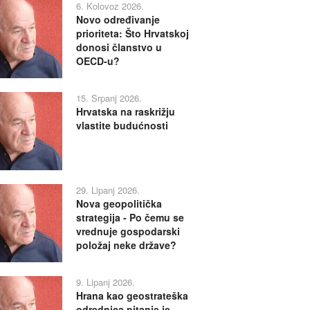
6. Kolovoz 2026.
Novo određivanje
prioriteta: Što Hrvatskoj
donosi članstvo u
OECD-u?
15. Srpanj 2026.
Hrvatska na raskrižju
vlastite budućnosti
29. Lipanj 2026.
Nova geopolitička
strategija - Po čemu se
vrednuje gospodarski
položaj neke države?
9. Lipanj 2026.
Hrana kao geostrateška
odrednica pitanje je