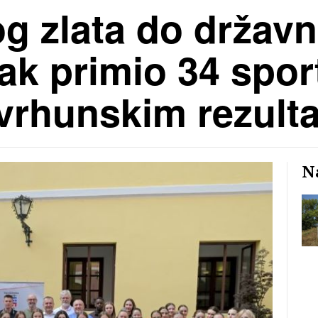
g zlata do državn
ak primio 34 sport
vrhunskim rezult
Na