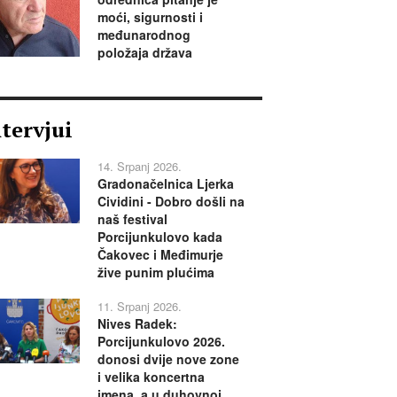
moći, sigurnosti i
međunarodnog
položaja država
ntervjui
14. Srpanj 2026.
Gradonačelnica Ljerka
Cividini - Dobro došli na
naš festival
Porcijunkulovo kada
Čakovec i Međimurje
žive punim plućima
11. Srpanj 2026.
Nives Radek:
Porcijunkulovo 2026.
donosi dvije nove zone
i velika koncertna
imena, a u duhovnoj