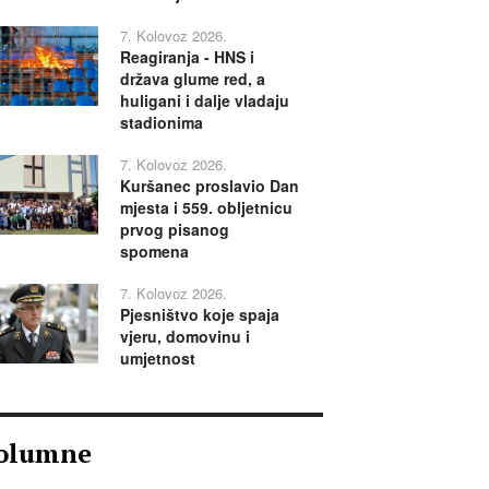
7. Kolovoz 2026.
Reagiranja - HNS i
država glume red, a
huligani i dalje vladaju
stadionima
7. Kolovoz 2026.
Kuršanec proslavio Dan
mjesta i 559. obljetnicu
prvog pisanog
spomena
7. Kolovoz 2026.
Pjesništvo koje spaja
vjeru, domovinu i
umjetnost
olumne