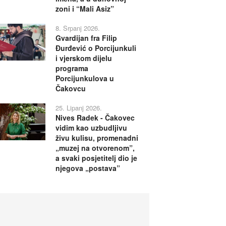
zoni i “Mali Asiz”
8. Srpanj 2026.
Gvardijan fra Filip
Đurđević o Porcijunkuli
i vjerskom dijelu
programa
Porcijunkulova u
Čakovcu
25. Lipanj 2026.
Nives Radek - Čakovec
vidim kao uzbudljivu
živu kulisu, promenadni
„muzej na otvorenom”,
a svaki posjetitelj dio je
njegova „postava”