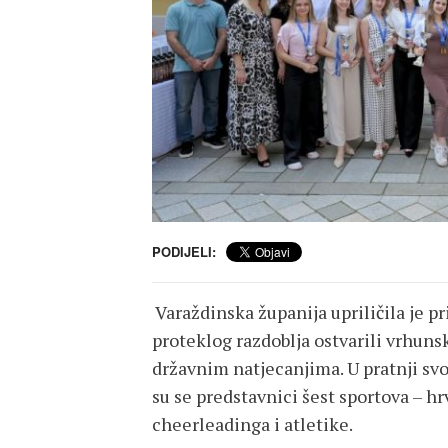
PODIJELI:
Varaždinska županija upriličila je pr
proteklog razdoblja ostvarili vrhuns
državnim natjecanjima. U pratnji svo
su se predstavnici šest sportova – hr
cheerleadinga i atletike.