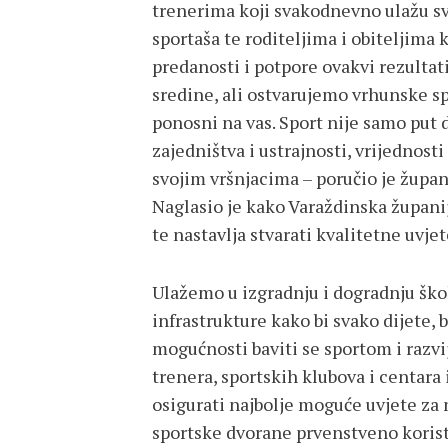
trenerima koji svakodnevno ulažu svo
sportaša te roditeljima i obiteljima 
predanosti i potpore ovakvi rezultat
sredine, ali ostvarujemo vrhunske sp
ponosni na vas. Sport nije samo put d
zajedništva i ustrajnosti, vrijednost
svojim vršnjacima – poručio je župan
Naglasio je kako Varaždinska župani
te nastavlja stvarati kvalitetne uvje
Ulažemo u izgradnju i dogradnju ško
infrastrukture kako bi svako dijete, 
mogućnosti baviti se sportom i razvi
trenera, sportskih klubova i centara
osigurati najbolje moguće uvjete za
sportske dvorane prvenstveno koriste