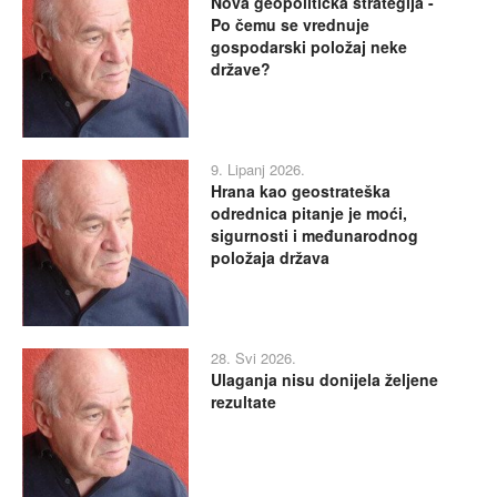
Nova geopolitička strategija -
Po čemu se vrednuje
gospodarski položaj neke
države?
9. Lipanj 2026.
Hrana kao geostrateška
odrednica pitanje je moći,
sigurnosti i međunarodnog
položaja država
28. Svi 2026.
Ulaganja nisu donijela željene
rezultate