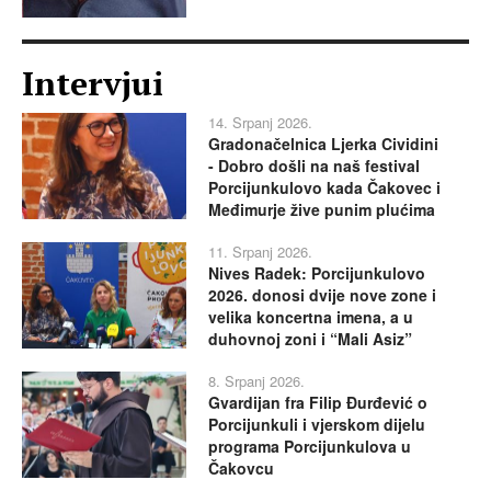
Intervjui
14. Srpanj 2026.
Gradonačelnica Ljerka Cividini
- Dobro došli na naš festival
Porcijunkulovo kada Čakovec i
Međimurje žive punim plućima
11. Srpanj 2026.
Nives Radek: Porcijunkulovo
2026. donosi dvije nove zone i
velika koncertna imena, a u
duhovnoj zoni i “Mali Asiz”
8. Srpanj 2026.
Gvardijan fra Filip Đurđević o
Porcijunkuli i vjerskom dijelu
programa Porcijunkulova u
Čakovcu