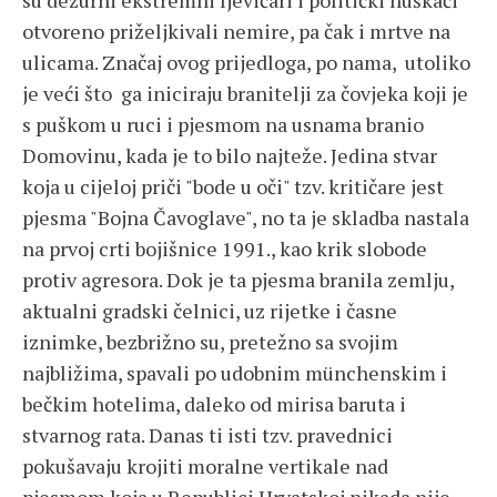
su dežurni ekstremni ljevičari i politički huškači
otvoreno priželjkivali nemire, pa čak i mrtve na
ulicama. Značaj ovog prijedloga, po nama, utoliko
je veći što ga iniciraju branitelji za čovjeka koji je
s puškom u ruci i pjesmom na usnama branio
Domovinu, kada je to bilo najteže. Jedina stvar
koja u cijeloj priči "bode u oči" tzv. kritičare jest
pjesma "Bojna Čavoglave", no ta je skladba nastala
na prvoj crti bojišnice 1991., kao krik slobode
protiv agresora. Dok je ta pjesma branila zemlju,
aktualni gradski čelnici, uz rijetke i časne
iznimke, bezbrižno su, pretežno sa svojim
najbližima, spavali po udobnim münchenskim i
bečkim hotelima, daleko od mirisa baruta i
stvarnog rata. Danas ti isti tzv. pravednici
pokušavaju krojiti moralne vertikale nad