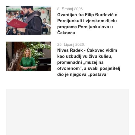
8. Srpanj 2026.
Gvardijan fra Filip Đurđević o
Porcijunkuli i vjerskom dijelu
programa Porcijunkulova u
Čakovcu
25. Lipanj 2026.
Nives Radek - Čakovec vidim
kao uzbudljivu živu kulisu,
promenadni „muzej na
otvorenom”, a svaki posjetitelj
dio je njegova „postava”