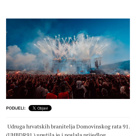
PODIJELI:
Udruga hrvatskih branitelja Domovinskog rata 91.
(UHBDR91.) uputila je i poslala prijedlog