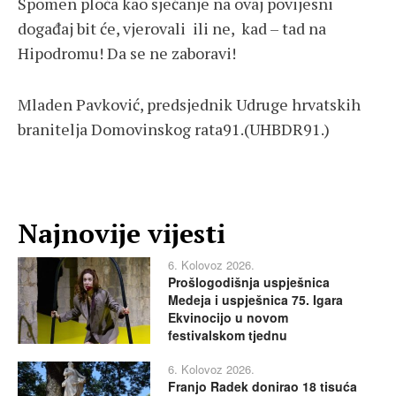
Spomen ploča kao sjećanje na ovaj povijesni
događaj bit će, vjerovali ili ne, kad – tad na
Hipodromu! Da se ne zaboravi!
Mladen Pavković, predsjednik Udruge hrvatskih
branitelja Domovinskog rata91.(UHBDR91.)
Najnovije vijesti
6. Kolovoz 2026.
Prošlogodišnja uspješnica
Medeja i uspješnica 75. Igara
Ekvinocijo u novom
festivalskom tjednu
6. Kolovoz 2026.
Franjo Radek donirao 18 tisuća