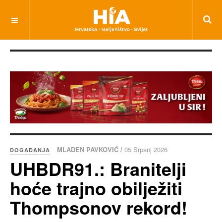
MLADEN PAVKOVIĆ /
05 Srpanj 2026
DOGAĐANJA
UHBDR91.: Branitelji
hoće trajno obilježiti
Thompsonov rekord!