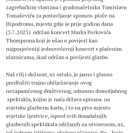
zagrebačkim vlastima i gradonačelniku Tomislavu
Tomaševiću za postavljanje spomen-ploče na
Hipodromu, mjestu gdje je prije godinu dana
(5.7..2025) održan koncert Marka Perkovića
Thompsona koji je ušao u povijest kao
najposjećeniji jednovečernji koncert s plaćenim
ulaznicama, ikad održan u povijesti glazbe.
Naš cilj i dužnost, uz ostalo, je jasno i glasno
predložiti trajno obilježavanje ovog
nezapamćenog društvenog, odnosno domoljubnog
spektakla, kojim je naša država upisana na
svjetsku glazbenu kartu, i to na prvo mjesto
svjetske ljestvice, ispred svih dosadašnjih
glazbenih spektakala održanih na otvorenom, uz,
još jednom ističemo, plaćene ulaznice. Nu, hoće