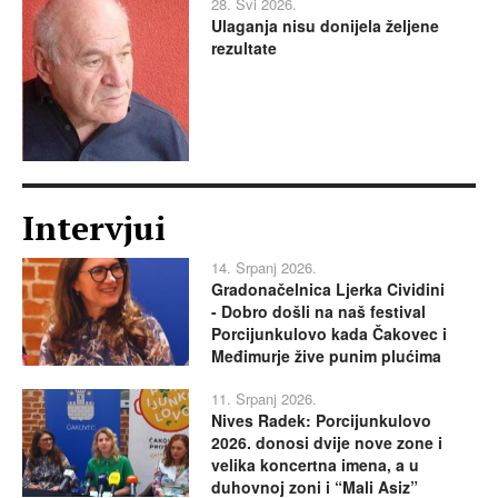
28. Svi 2026.
Ulaganja nisu donijela željene
rezultate
Intervjui
14. Srpanj 2026.
Gradonačelnica Ljerka Cividini
- Dobro došli na naš festival
Porcijunkulovo kada Čakovec i
Međimurje žive punim plućima
11. Srpanj 2026.
Nives Radek: Porcijunkulovo
2026. donosi dvije nove zone i
velika koncertna imena, a u
duhovnoj zoni i “Mali Asiz”