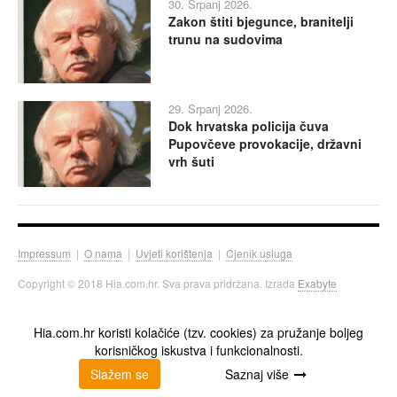
30. Srpanj 2026.
Zakon štiti bjegunce, branitelji
trunu na sudovima
29. Srpanj 2026.
Dok hrvatska policija čuva
Pupovčeve provokacije, državni
vrh šuti
Impressum
|
O nama
|
Uvjeti korištenja
|
Cjenik usluga
Copyright © 2018 Hia.com.hr. Sva prava pridržana. Izrada
Exabyte
Hia.com.hr koristi kolačiće (tzv. cookies) za pružanje boljeg
korisničkog iskustva i funkcionalnosti.
Slažem se
Saznaj više