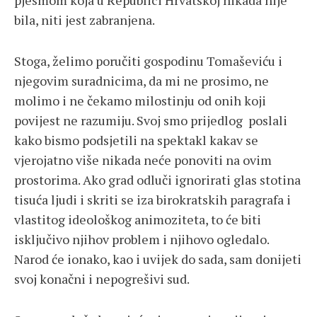
pjesmom koja u Republici Hrvatskoj nikada nije
bila, niti jest zabranjena.
Stoga, želimo poručiti gospodinu Tomaševiću i
njegovim suradnicima, da mi ne prosimo, ne
molimo i ne čekamo milostinju od onih koji
povijest ne razumiju. Svoj smo prijedlog poslali
kako bismo podsjetili na spektakl kakav se
vjerojatno više nikada neće ponoviti na ovim
prostorima. Ako grad odluči ignorirati glas stotina
tisuća ljudi i skriti se iza birokratskih paragrafa i
vlastitog ideološkog animoziteta, to će biti
isključivo njihov problem i njihovo ogledalo.
Narod će ionako, kao i uvijek do sada, sam donijeti
svoj konačni i nepogrešivi sud.