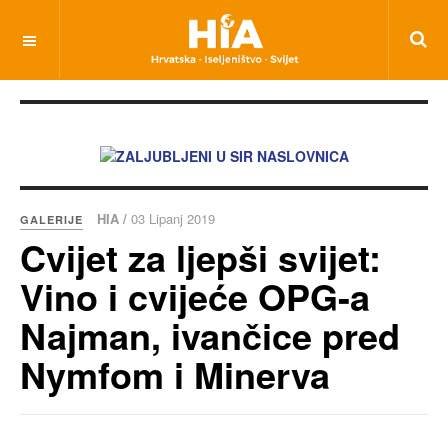
HIA /
03 Lipanj 2019
GALERIJE
Cvijet za ljepši svijet:
Vino i cvijeće OPG-a
Najman, ivančice pred
Nymfom i Minerva