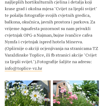
najljepših hortikulturnih cjelina i detalja koji
krase grad i okolna mjesa "Cvijet za ljepši svijet"
te pošalju fotografije svojih cvjetnih gredica,
balkona, okućnica, javnih prostora i parkova. Za
vrijeme Aquafesta pozornost su nam privukli
cvjetnjak OPG-a Najman, bujne ivančice cafea
Nymfa i cvjetnjak ispred hotela Minerva.
(Opširnije o akciji ocjenjivanja na stranicama TZ
Varaždinske Toplice, ili fb stranici akcije "Cvijet
za ljepši svijet.").Fotografije šaljite na adresu:
info@toplice-vz.hr