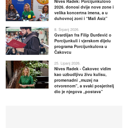
Nives Radek: Porcijunkulovo
2026. donosi dvije nove zone i
velika koncertna imena, a u
duhovnoj zoni i “Mali Asiz”
8. Srpanj 2026.
Gvardijan fra Filip Đurđević o
Porcijunkuli i vjerskom dijelu
programa Porcijunkulova u
Čakovcu
25. Lipanj 2026.
Nives Radek - Čakovec vidim
kao uzbudljivu živu kulisu,
promenadni „muzej na
otvorenom”, a svaki posjetitelj
dio je njegova „postava”