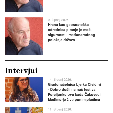
9. Lipanj 2026.
Hrana kao geostrateška
odrednica pitanje je moći,
sigurnosti i međunarodnog
položaja država
Intervjui
14. Srpanj 2026.
Gradonačelnica Ljerka Cividini
- Dobro došli na naš festival
Porcijunkulovo kada Čakovec i
Međimurje žive punim plućima
11. Srpanj 2026.