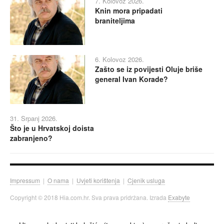
7. Kolovoz 2026.
Knin mora pripadati
braniteljima
6. Kolovoz 2026.
Zašto se iz povijesti Oluje briše
general Ivan Korade?
31. Srpanj 2026.
Što je u Hrvatskoj doista
zabranjeno?
Impressum
|
O nama
|
Uvjeti korištenja
|
Cjenik usluga
Copyright © 2018 Hia.com.hr. Sva prava pridržana. Izrada
Exabyte