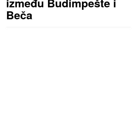
između Budimpešte i
Beča