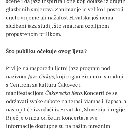
scene i da jazz inspirira i one koji dolaze iz drugih
glazbenih smjerova. Zanimanje je veliko i postoji
cijelo vrijeme ali nažalost Hrvatska još nema
službeni jazz studij, što smatram ozbiljnom
propuštenom prilikom.
Što publiku očekuje ovog ljeta?
Prvi je na rasporedu ljetni jazz program pod
nazivom
Jazz Cirkus
, koji organiziramo u suradnji
s Centrom za kulturu Čakovec i
manifestacijom
Čakovečko ljeto
. Koncerti će se
održavati svake subote na terasi Mamas i Tapasa, a
nastupit će izvođači iz Hrvatske, Slovenije i regije.
Riječ je o nizu od četiri koncerta, a sve
informacije dostupne su na našim mrežnim