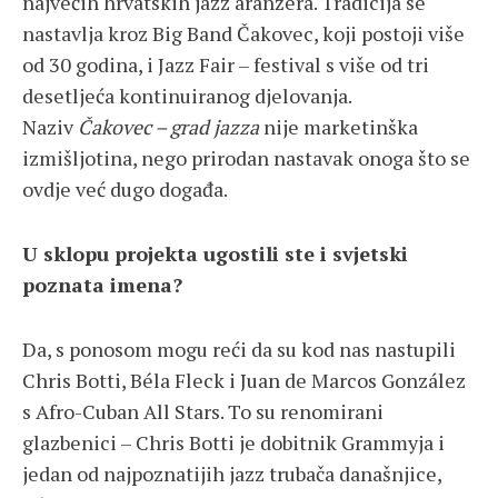
najvećih hrvatskih jazz aranžera. Tradicija se
nastavlja kroz Big Band Čakovec, koji postoji više
od 30 godina, i Jazz Fair – festival s više od tri
desetljeća kontinuiranog djelovanja.
Naziv
Čakovec – grad jazza
nije marketinška
izmišljotina, nego prirodan nastavak onoga što se
ovdje već dugo događa.
U sklopu projekta ugostili ste i svjetski
poznata imena?
Da, s ponosom mogu reći da su kod nas nastupili
Chris Botti, Béla Fleck i Juan de Marcos González
s Afro-Cuban All Stars. To su renomirani
glazbenici – Chris Botti je dobitnik Grammyja i
jedan od najpoznatijih jazz trubača današnjice,