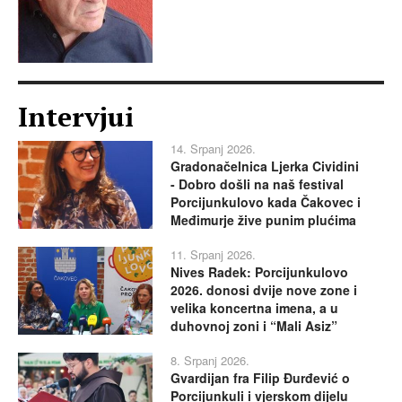
Intervjui
14. Srpanj 2026.
Gradonačelnica Ljerka Cividini
- Dobro došli na naš festival
Porcijunkulovo kada Čakovec i
Međimurje žive punim plućima
11. Srpanj 2026.
Nives Radek: Porcijunkulovo
2026. donosi dvije nove zone i
velika koncertna imena, a u
duhovnoj zoni i “Mali Asiz”
8. Srpanj 2026.
Gvardijan fra Filip Đurđević o
Porcijunkuli i vjerskom dijelu