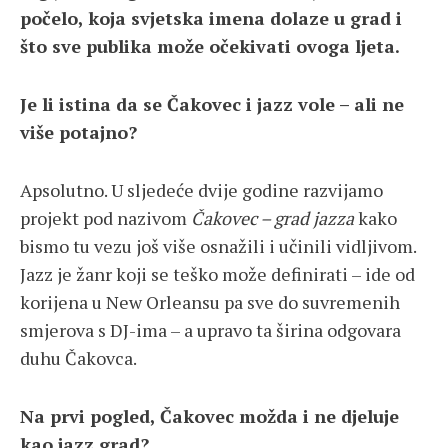
počelo, koja svjetska imena dolaze u grad i
što sve publika može očekivati ovoga ljeta.
Je li istina da se Čakovec i jazz vole – ali ne
više potajno?
Apsolutno. U sljedeće dvije godine razvijamo
projekt pod nazivom
Čakovec – grad jazza
kako
bismo tu vezu još više osnažili i učinili vidljivom.
Jazz je žanr koji se teško može definirati – ide od
korijena u New Orleansu pa sve do suvremenih
smjerova s DJ-ima – a upravo ta širina odgovara
duhu Čakovca.
Na prvi pogled, Čakovec možda i ne djeluje
kao jazz grad?