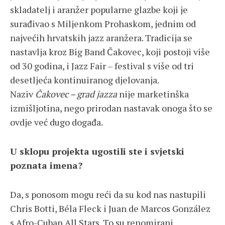
skladatelj i aranžer popularne glazbe koji je
surađivao s Miljenkom Prohaskom, jednim od
najvećih hrvatskih jazz aranžera. Tradicija se
nastavlja kroz Big Band Čakovec, koji postoji više
od 30 godina, i Jazz Fair – festival s više od tri
desetljeća kontinuiranog djelovanja.
Naziv
Čakovec – grad jazza
nije marketinška
izmišljotina, nego prirodan nastavak onoga što se
ovdje već dugo događa.
U sklopu projekta ugostili ste i svjetski
poznata imena?
Da, s ponosom mogu reći da su kod nas nastupili
Chris Botti, Béla Fleck i Juan de Marcos González
s Afro-Cuban All Stars. To su renomirani