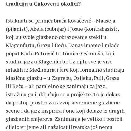
tradiciju u Čakovcu i okolici?
Istaknuti su primjer braća Kovačević – Maaseja
(pijanist), Abela (bubnjar) i Josue (kontrabasist),
koji su svoje glazbeno obrazovanje stekli u
Klagenfurtu, Grazu i Beču. Danas imamo i mlade
poput Karle Petrović te Tomice Oskoruša, koji
studira jazz u Klagenfurtu. Uz njih, sve je više
mladih iz Međimurja i šire koji formalno studiraju
klasičnu glazbu – u Zagrebu, Osijeku, Puli, Grazu
ili Beču – ali paralelno se zanimaju za jazz,
istražuju ga i uključuju se u projekte. To je dokaz
da postoji prostor za razvoj suvremene glazbene
scene i da jazz inspirira i one koji dolaze iz drugih
glazbenih smjerova. Zanimanje je veliko i postoji
cijelo vrijeme ali nažalost Hrvatska još nema