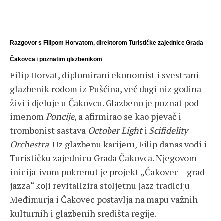
Razgovor s Filipom Horvatom, direktorom Turističke zajednice Grada
Čakovca i poznatim glazbenikom
Filip Horvat, diplomirani ekonomist i svestrani
glazbenik rodom iz Pušćina, već dugi niz godina
živi i djeluje u Čakovcu. Glazbeno je poznat pod
imenom
Poncije
, a afirmirao se kao pjevač i
trombonist sastava
October Light
i
Scifidelity
Orchestra
. Uz glazbenu karijeru, Filip danas vodi i
Turističku zajednicu Grada Čakovca. Njegovom
inicijativom pokrenut je projekt „Čakovec – grad
jazza“ koji revitalizira stoljetnu jazz tradiciju
Međimurja i Čakovec postavlja na mapu važnih
kulturnih i glazbenih središta regije.