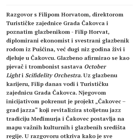
Razgovor s Filipom Horvatom, direktorom
Turističke zajednice Grada Čakovca i
poznatim glazbenikom - Filip Horvat,
diplomirani ekonomist i svestrani glazbenik
rodom iz Pušćina, već dugi niz godina živi i
djeluje u Čakovcu. Glazbeno afirmirao se kao
pjevač i trombonist sastava
October
Light
i
Scifidelity Orchestra
. Uz glazbenu
karijeru, Filip danas vodi i Turističku
zajednicu Grada Čakovca. Njegovom
inicijativom pokrenut je projekt „Čakovec –
grad jazza“ koji revitalizira stoljetnu jazz
tradiciju Međimurja i Čakovec postavlja na
mapu važnih kulturnih i glazbenih središta
regije. U razgovoru otkriva kako je sve