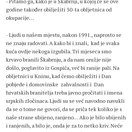
- Pitamo ga, kako je u Škabrnji, u kojoj će se ove
godine također obilježiti 30-ta obljetnica od
okupacije…
- Ljudi u našem mjestu, nakon 1991., naprosto se
ne znaju radovati. A kako bi i znali, kad je svaka
kuća ovdje nekoga izgubila. Tri mjeseca smo
krvavo branili Škabrnju, a da nam oružje nije
došlo, poglavito iz Gospića, već bi ranije pali. Na
obljetnici u Kninu, kad ćemo obilježiti i Dan
pobjede i domovinske zahvalnosti i Dan
hrvatskih branitelja treba javno pročitati i imena
srpskih zločinaca. Ljudi su se već navodno navukli
da se o tome ne govori, da se priča tek koliko je s
naše strane ubijeno, ranjeno… Ako je bilo ubijenih
i ranjenih, a bilo je, onda je za to netko kriv. Neće