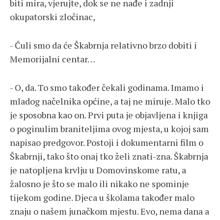
biti mira, vjerujte, dok se ne nađe i zadnji
okupatorski zločinac,
- Čuli smo da će Škabrnja relativno brzo dobiti i
Memorijalni centar…
- O, da. To smo također čekali godinama. Imamo i
mladog načelnika općine, a taj ne miruje. Malo tko
je sposobna kao on. Prvi puta je objavljena i knjiga
o poginulim braniteljima ovog mjesta, u kojoj sam
napisao predgovor. Postoji i dokumentarni film o
Škabrnji, tako što onaj tko želi znati-zna. Škabrnja
je natopljena krvlju u Domovinskome ratu, a
žalosno je što se malo ili nikako ne spominje
tijekom godine. Djeca u školama također malo
znaju o našem junačkom mjestu. Evo, nema dana a