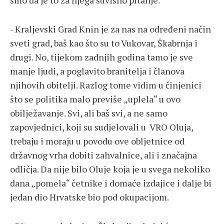
smo da je to za njega suvišno pitanje.
- Kraljevski Grad Knin je za nas na određeni način
sveti grad, baš kao što su to Vukovar, Škabrnja i
drugi. No, tijekom zadnjih godina tamo je sve
manje ljudi, a poglavito branitelja i članova
njihovih obitelji. Razlog tome vidim u činjenici
što se politika malo previše „uplela“ u ovo
obilježavanje. Svi, ali baš svi, a ne samo
zapovjednici, koji su sudjelovali u VRO Oluja,
trebaju i moraju u povodu ove obljetnice od
državnog vrha dobiti zahvalnice, ali i značajna
odličja. Da nije bilo Oluje koja je u svega nekoliko
dana „pomela“ četnike i domaće izdajice i dalje bi
jedan dio Hrvatske bio pod okupacijom.