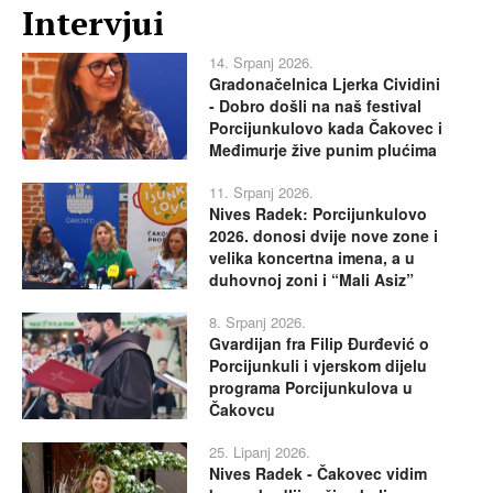
Intervjui
14. Srpanj 2026.
Gradonačelnica Ljerka Cividini
- Dobro došli na naš festival
Porcijunkulovo kada Čakovec i
Međimurje žive punim plućima
11. Srpanj 2026.
Nives Radek: Porcijunkulovo
2026. donosi dvije nove zone i
velika koncertna imena, a u
duhovnoj zoni i “Mali Asiz”
8. Srpanj 2026.
Gvardijan fra Filip Đurđević o
Porcijunkuli i vjerskom dijelu
programa Porcijunkulova u
Čakovcu
25. Lipanj 2026.
Nives Radek - Čakovec vidim