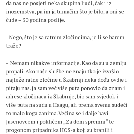
da nas ne posjeti neka skupina ljudi, čak i iz
inozemstva, pa im ja tumačim što je bilo, a oni se
čude – 30 godina poslije.
- Nego, što je sa ratnim zločincima, je li se barem
traže?
- Nemam nikakve informacije. Kao da su u zemlju
propali. Ako naše službe ne znaju tko je izvršio
najteže ratne zločine u Škabrnji neka dođu ovdje i
pitaju nas. Ja sam već više puta ponovio da znam i
adrese zločinaca iz Škabrnje, bio sam svjedok i
više puta na sudu u Haagu, ali prema svemu sudeći
to malo koga zanima. Većina se i dalje bavi
Jasenovcem i pokličem „Za dom spremni“ te
progonom pripadnika HOS-a koji su branili i