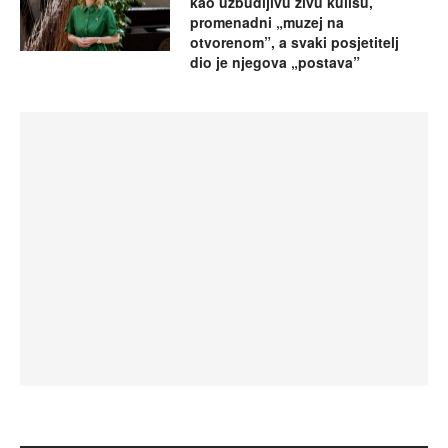
kao uzbudljivu živu kulisu,
promenadni „muzej na
otvorenom”, a svaki posjetitelj
dio je njegova „postava”