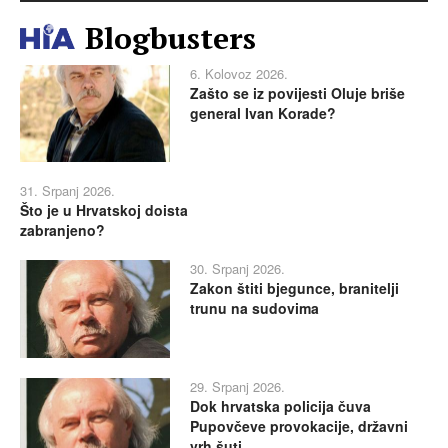
Blogbusters
6. Kolovoz 2026.
Zašto se iz povijesti Oluje briše
general Ivan Korade?
31. Srpanj 2026.
Što je u Hrvatskoj doista
zabranjeno?
30. Srpanj 2026.
Zakon štiti bjegunce, branitelji
trunu na sudovima
29. Srpanj 2026.
Dok hrvatska policija čuva
Pupovčeve provokacije, državni
vrh šuti