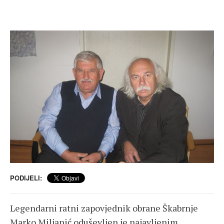
PODIJELI:
Legendarni ratni zapovjednik obrane Škabrnje
Marko Miljanić oduševljen je najavljenim