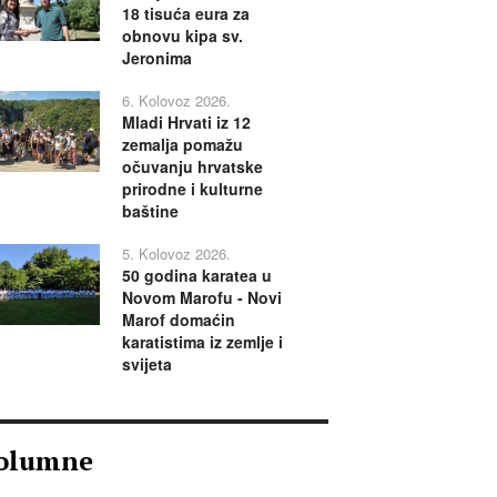
18 tisuća eura za
obnovu kipa sv.
Jeronima
6. Kolovoz 2026.
Mladi Hrvati iz 12
zemalja pomažu
očuvanju hrvatske
prirodne i kulturne
baštine
5. Kolovoz 2026.
50 godina karatea u
Novom Marofu - Novi
Marof domaćin
karatistima iz zemlje i
svijeta
olumne