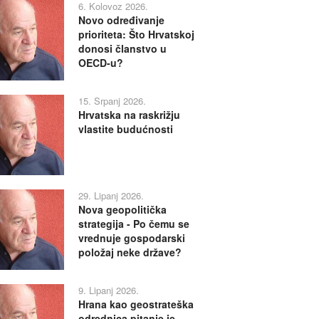
6. Kolovoz 2026.
Novo određivanje
prioriteta: Što Hrvatskoj
donosi članstvo u
OECD-u?
15. Srpanj 2026.
Hrvatska na raskrižju
vlastite budućnosti
29. Lipanj 2026.
Nova geopolitička
strategija - Po čemu se
vrednuje gospodarski
položaj neke države?
9. Lipanj 2026.
Hrana kao geostrateška
odrednica pitanje je