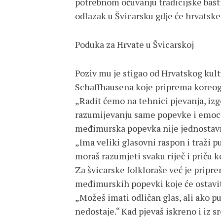
potrebnom očuvanju tradicijske bašti
odlazak u Švicarsku gdje će hrvatsk
Poduka za Hrvate u Švicarskoj
Poziv mu je stigao od Hrvatskog kul
Schaffhausena koje priprema koreog
„Radit ćemo na tehnici pjevanja, iz
razumijevanju same popevke i emocije
međimurska popevka nije jednostavn
„Ima veliki glasovni raspon i traži 
moraš razumjeti svaku riječ i priču k
Za švicarske folkloraše već je prip
međimurskih popevki koje će ostaviti
„Možeš imati odličan glas, ali ako p
nedostaje.“ Kad pjevaš iskreno i iz s