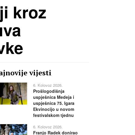
ji kroz
uva
vke
jnovije vijesti
6. Kolovoz 2026.
Prošlogodišnja
uspješnica Medeja i
uspješnica 75. Igara
Ekvinocijo u novom
festivalskom tjednu
6. Kolovoz 2026.
Franjo Radek donirao