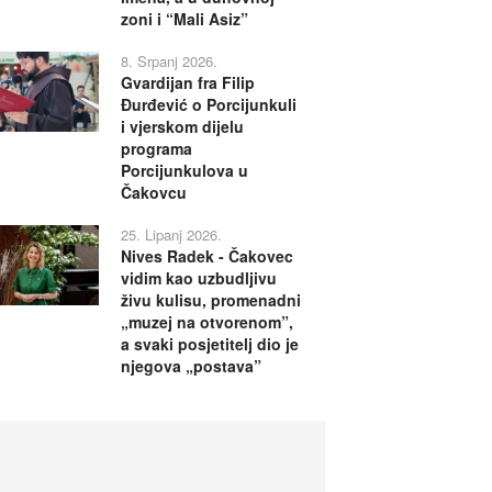
zoni i “Mali Asiz”
8. Srpanj 2026.
Gvardijan fra Filip
Đurđević o Porcijunkuli
i vjerskom dijelu
programa
Porcijunkulova u
Čakovcu
25. Lipanj 2026.
Nives Radek - Čakovec
vidim kao uzbudljivu
živu kulisu, promenadni
„muzej na otvorenom”,
a svaki posjetitelj dio je
njegova „postava”