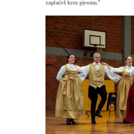
zaplaćeš kroz pjesmu.“