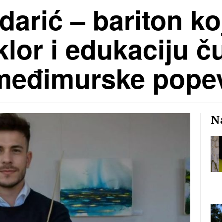
arić – bariton ko
klor i edukaciju č
međimurske pope
Na