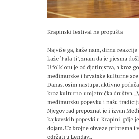
Krapinski festival ne propušta
Najviše ga, kaže nam, dirnu reakcije
kaže ‘Fala ti’, znam da je pjesma došl
U folkloru je od djetinjstva, a kroz 
međimurske i hrvatske kulturne sce
Danas. osim nastupa, aktivno podučav
kroz kulturno-umjetnička društva. „
međimursku popevku i našu tradiciju
Njegov rad prepoznat je i izvan Međ
kajkavskih popevki u Krapini, gdje 
dojam. Uz brojne obveze priprema i ve
održati u Lendavi.