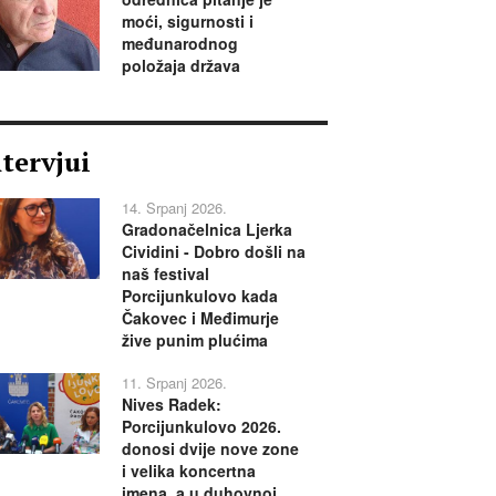
moći, sigurnosti i
međunarodnog
položaja država
ntervjui
14. Srpanj 2026.
Gradonačelnica Ljerka
Cividini - Dobro došli na
naš festival
Porcijunkulovo kada
Čakovec i Međimurje
žive punim plućima
11. Srpanj 2026.
Nives Radek:
Porcijunkulovo 2026.
donosi dvije nove zone
i velika koncertna
imena, a u duhovnoj