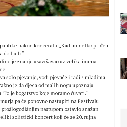
 publike nakon koncerata. „Kad mi netko priđe i
a do ljudi.“
godine je znanje usavršavao uz velika imena
ne.
a solo pjevanje, vodi pjevače i radi s mladima
Važno je da djeca od malih nogu upoznaju
. To je bogatstvo koje moramo čuvati.“
imurja pa će ponovno nastupiti na Festivalu
je prošlogodišnjim nastupom ostavio snažan
liki solistički koncert koji će se 20. rujna