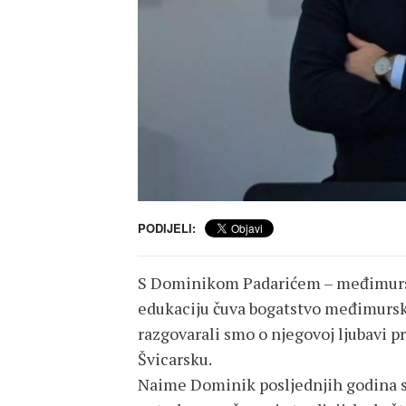
PODIJELI:
S Dominikom Padarićem – međimurski
edukaciju čuva bogatstvo međimursk
razgovarali smo o njegovoj ljubavi pr
Švicarsku.
Naime Dominik posljednjih godina sv