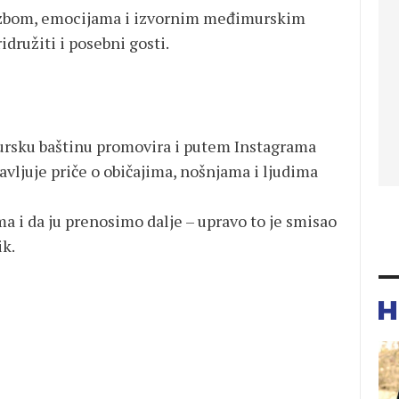
lazbom, emocijama i izvornim međimurskim
družiti i posebni gosti.
rsku baštinu promovira i putem Instagrama
javljuje priče o običajima, nošnjama i ljudima
ma i da ju prenosimo dalje – upravo to je smisao
ik.