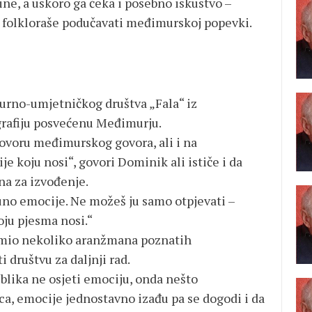
ne, a uskoro ga čeka i posebno iskustvo –
e folkloraše podučavati međimurskoj popevki.
turno-umjetničkog društva „Fala“ iz
rafiju posvećenu Međimurju.
govoru međimurskog govora, ali i na
 koju nosi“, govori Dominik ali ističe i da
a za izvođenje.
puno emocije. Ne možeš ju samo otpjevati –
oju pjesma nosi.“
remio nekoliko aranžmana poznatih
 društvu za daljnji rad.
ublika ne osjeti emociju, onda nešto
rca, emocije jednostavno izađu pa se dogodi i da