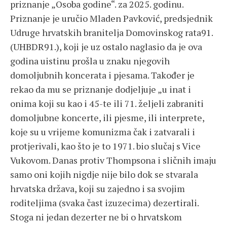
priznanje „Osoba godine“. za 2025. godinu.
Priznanje je uručio Mladen Pavković, predsjednik
Udruge hrvatskih branitelja Domovinskog rata91.
(UHBDR91.), koji je uz ostalo naglasio da je ova
godina uistinu prošla u znaku njegovih
domoljubnih koncerata i pjesama. Također je
rekao da mu se priznanje dodjeljuje „u inat i
onima koji su kao i 45-te ili 71. željeli zabraniti
domoljubne koncerte, ili pjesme, ili interprete,
koje su u vrijeme komunizma čak i zatvarali i
protjerivali, kao što je to 1971. bio slučaj s Vice
Vukovom. Danas protiv Thompsona i sličnih imaju
samo oni kojih nigdje nije bilo dok se stvarala
hrvatska država, koji su zajedno i sa svojim
roditeljima (svaka čast izuzecima) dezertirali.
Stoga ni jedan dezerter ne bi o hrvatskom