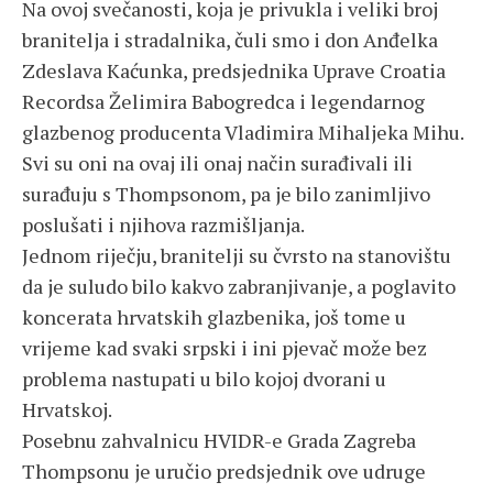
Na ovoj svečanosti, koja je privukla i veliki broj
branitelja i stradalnika, čuli smo i don Anđelka
Zdeslava Kaćunka, predsjednika Uprave Croatia
Recordsa Želimira Babogredca i legendarnog
glazbenog producenta Vladimira Mihaljeka Mihu.
Svi su oni na ovaj ili onaj način surađivali ili
surađuju s Thompsonom, pa je bilo zanimljivo
poslušati i njihova razmišljanja.
Jednom riječju, branitelji su čvrsto na stanovištu
da je suludo bilo kakvo zabranjivanje, a poglavito
koncerata hrvatskih glazbenika, još tome u
vrijeme kad svaki srpski i ini pjevač može bez
problema nastupati u bilo kojoj dvorani u
Hrvatskoj.
Posebnu zahvalnicu HVIDR-e Grada Zagreba
Thompsonu je uručio predsjednik ove udruge