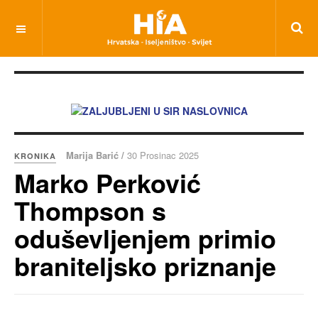
Marija Barić /
30 Prosinac 2025
KRONIKA
Marko Perković
Thompson s
oduševljenjem primio
braniteljsko priznanje