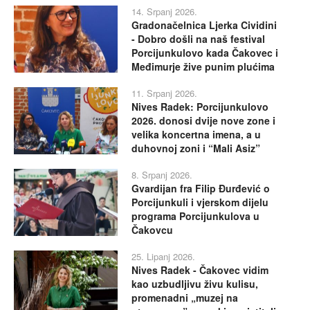
14. Srpanj 2026.
Gradonačelnica Ljerka Cividini
- Dobro došli na naš festival
Porcijunkulovo kada Čakovec i
Međimurje žive punim plućima
11. Srpanj 2026.
Nives Radek: Porcijunkulovo
2026. donosi dvije nove zone i
velika koncertna imena, a u
duhovnoj zoni i “Mali Asiz”
8. Srpanj 2026.
Gvardijan fra Filip Đurđević o
Porcijunkuli i vjerskom dijelu
programa Porcijunkulova u
Čakovcu
25. Lipanj 2026.
Nives Radek - Čakovec vidim
kao uzbudljivu živu kulisu,
promenadni „muzej na