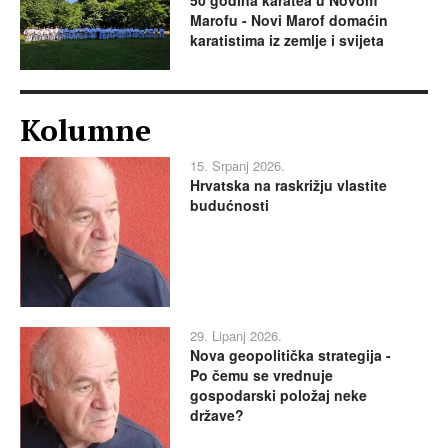
50 godina karatea u Novom
Marofu - Novi Marof domaćin
karatistima iz zemlje i svijeta
Kolumne
15. Srpanj 2026.
Hrvatska na raskrižju vlastite
budućnosti
29. Lipanj 2026.
Nova geopolitička strategija -
Po čemu se vrednuje
gospodarski položaj neke
države?