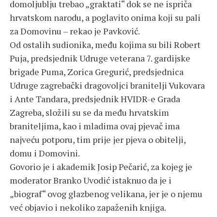
domoljublju trebao „graktati“ dok se ne ispriča
hrvatskom narodu, a poglavito onima koji su pali
za Domovinu – rekao je Pavković.
Od ostalih sudionika, među kojima su bili Robert
Puja, predsjednik Udruge veterana 7. gardijske
brigade Puma, Zorica Gregurić, predsjednica
Udruge zagrebački dragovoljci branitelji Vukovara
i Ante Tandara, predsjednik HVIDR-e Grada
Zagreba, složili su se da među hrvatskim
braniteljima, kao i mladima ovaj pjevač ima
najveću potporu, tim prije jer pjeva o obitelji,
domu i Domovini.
Govorio je i akademik Josip Pečarić, za kojeg je
moderator Branko Uvodić istaknuo da je i
„biograf“ ovog glazbenog velikana, jer je o njemu
već objavio i nekoliko zapaženih knjiga.