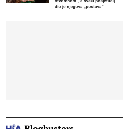
otvorenom”, a svaki posjetitelj
dio je njegova „postava”
Blogbusters