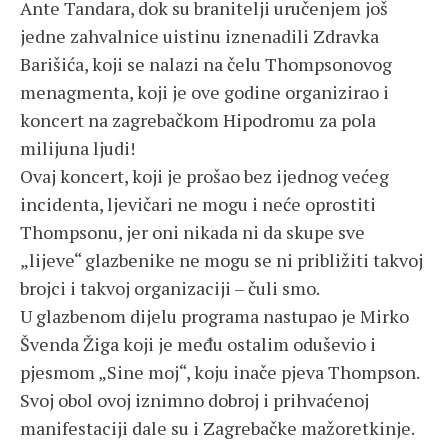
Ante Tandara, dok su branitelji uručenjem još
jedne zahvalnice uistinu iznenadili Zdravka
Barišića, koji se nalazi na čelu Thompsonovog
menagmenta, koji je ove godine organizirao i
koncert na zagrebačkom Hipodromu za pola
milijuna ljudi!
Ovaj koncert, koji je prošao bez ijednog većeg
incidenta, ljevičari ne mogu i neće oprostiti
Thompsonu, jer oni nikada ni da skupe sve
„lijeve“ glazbenike ne mogu se ni približiti takvoj
brojci i takvoj organizaciji – čuli smo.
U glazbenom dijelu programa nastupao je Mirko
Švenda Žiga koji je među ostalim oduševio i
pjesmom „Sine moj“, koju inače pjeva Thompson.
Svoj obol ovoj iznimno dobroj i prihvaćenoj
manifestaciji dale su i Zagrebačke mažoretkinje.