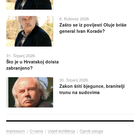
6. Kolovoz 2026.
Zašto se iz povijesti Oluje briše
general Ivan Korade?
31. Srpanj 2026.
Što je u Hrvatskoj doista
zabranjeno?
30. Srpanj 2026.
Zakon štiti bjegunce, branitelji
trunu na sudovima
Impressum
|
O nama
|
Uvjeti korištenja
|
Cjenik usluga