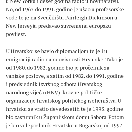
u New Yorku i deset godina radio u novinarstvu.
No, od 1967 do 1991. godine je ušao u profesorske
vode te je na Sveučilištu Fairleigh Dickinson u
New Jerseyju predavao suvremenu europsku
povijest.
U Hrvatskoj se bavio diplomacijom te je i u
emigraciji radio na neovisnosti Hrvatske. Tako je
od 1980. do 1982. godine bio je pročelnik za
vanjske poslove, a zatim od 1982. do 1991. godine
i predsjednik Izvršnog odbora Hrvatskog
narodnog vijeća (HNV), krovne političke
organizacije hrvatskog političkog iseljeništva. U
hrvatsku se vratio devedesetih te je 1993. godine
bio zastupnik u Županijskom domu Sabora. Potom
je bio veleposlanik Hrvatske u Bugarskoj od 1997.