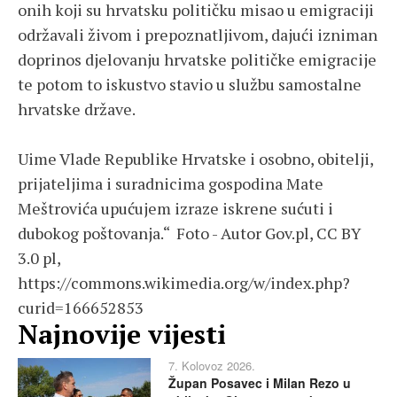
onih koji su hrvatsku političku misao u emigraciji
održavali živom i prepoznatljivom, dajući izniman
doprinos djelovanju hrvatske političke emigracije
te potom to iskustvo stavio u službu samostalne
hrvatske države.
Uime Vlade Republike Hrvatske i osobno, obitelji,
prijateljima i suradnicima gospodina Mate
Meštrovića upućujem izraze iskrene sućuti i
dubokog poštovanja.“ Foto - Autor Gov.pl, CC BY
3.0 pl,
https://commons.wikimedia.org/w/index.php?
curid=166652853
Najnovije vijesti
7. Kolovoz 2026.
Župan Posavec i Milan Rezo u