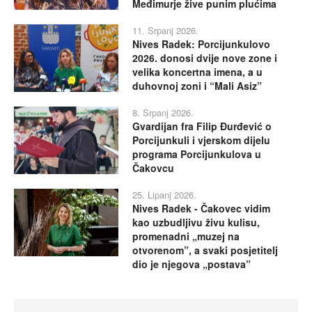
Međimurje žive punim plućima
11. Srpanj 2026.
Nives Radek: Porcijunkulovo
2026. donosi dvije nove zone i
velika koncertna imena, a u
duhovnoj zoni i “Mali Asiz”
8. Srpanj 2026.
Gvardijan fra Filip Đurđević o
Porcijunkuli i vjerskom dijelu
programa Porcijunkulova u
Čakovcu
25. Lipanj 2026.
Nives Radek - Čakovec vidim
kao uzbudljivu živu kulisu,
promenadni „muzej na
otvorenom”, a svaki posjetitelj
dio je njegova „postava”