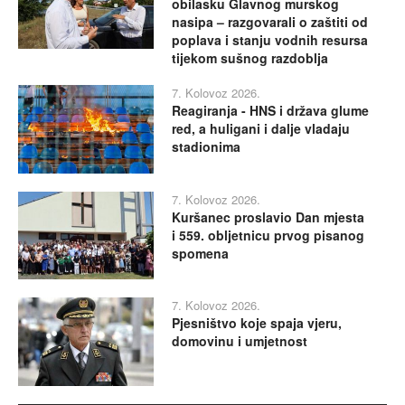
obilasku Glavnog murskog
nasipa – razgovarali o zaštiti od
poplava i stanju vodnih resursa
tijekom sušnog razdoblja
7. Kolovoz 2026.
Reagiranja - HNS i država glume
red, a huligani i dalje vladaju
stadionima
7. Kolovoz 2026.
Kuršanec proslavio Dan mjesta
i 559. obljetnicu prvog pisanog
spomena
7. Kolovoz 2026.
Pjesništvo koje spaja vjeru,
domovinu i umjetnost