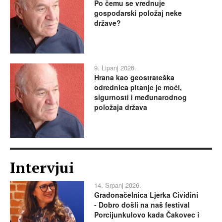
Po čemu se vrednuje
gospodarski položaj neke
države?
9. Lipanj 2026.
Hrana kao geostrateška
odrednica pitanje je moći,
sigurnosti i međunarodnog
položaja država
Intervjui
14. Srpanj 2026.
Gradonačelnica Ljerka Cividini
- Dobro došli na naš festival
Porcijunkulovo kada Čakovec i