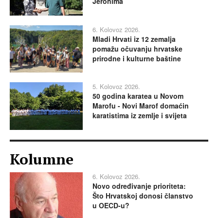
Jeronima
6. Kolovoz 2026.
Mladi Hrvati iz 12 zemalja
pomažu očuvanju hrvatske
prirodne i kulturne baštine
5. Kolovoz 2026.
50 godina karatea u Novom
Marofu - Novi Marof domaćin
karatistima iz zemlje i svijeta
Kolumne
6. Kolovoz 2026.
Novo određivanje prioriteta:
Što Hrvatskoj donosi članstvo
u OECD-u?