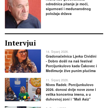
odrednica pitanje je moći,
sigurnosti i međunarodnog
položaja država
Intervjui
14. Srpanj 2026.
Gradonačelnica Ljerka Cividini
- Dobro došli na naš festival
Porcijunkulovo kada Čakovec i
Međimurje žive punim plućima
11. Srpanj 2026.
Nives Radek: Porcijunkulovo
2026. donosi dvije nove zone i
velika koncertna imena, a u
duhovnoj zoni i “Mali Asiz”