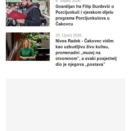
8. Srpanj 2026.
Gvardijan fra Filip Đurđević o
Porcijunkuli i vjerskom dijelu
programa Porcijunkulova u
Čakovcu
25. Lipanj 2026.
Nives Radek - Čakovec vidim
kao uzbudljivu živu kulisu,
promenadni „muzej na
otvorenom”, a svaki posjetitelj
dio je njegova „postava”