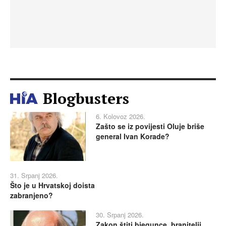
Blogbusters
6. Kolovoz 2026.
Zašto se iz povijesti Oluje briše
general Ivan Korade?
31. Srpanj 2026.
Što je u Hrvatskoj doista
zabranjeno?
30. Srpanj 2026.
Zakon štiti bjegunce, branitelji