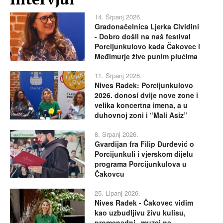
14. Srpanj 2026.
Gradonačelnica Ljerka Cividini
- Dobro došli na naš festival
Porcijunkulovo kada Čakovec i
Međimurje žive punim plućima
11. Srpanj 2026.
Nives Radek: Porcijunkulovo
2026. donosi dvije nove zone i
velika koncertna imena, a u
duhovnoj zoni i “Mali Asiz”
8. Srpanj 2026.
Gvardijan fra Filip Đurđević o
Porcijunkuli i vjerskom dijelu
programa Porcijunkulova u
Čakovcu
25. Lipanj 2026.
Nives Radek - Čakovec vidim
kao uzbudljivu živu kulisu,
promenadni „muzej na