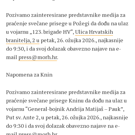
Pozivamo zainteresirane predstavnike medija za
praćenje svečane prisege u Požegi da dođu na ulaz
u vojarnu „123. brigade HV“,
Ulica Hrvatskih
branitelja, 2 u
petak, 26. ožujka 2026., najkasnije
do 9:30, i da svoj dolazak obavezno najave na e-
mail
press@morh.hr
.
Napomena za Knin
Pozivamo zainteresirane predstavnike medija za
praćenje svečane prisege Kninu da dođu na ulaz u
vojarnu “General-bojnik Andrija Matijaš – Pauk”,
Put sv. Ante 2, u petak, 26. ožujka 2026., najkasnije
do 9:30 i da svoj dolazak obavezno najave na e-
mail
press@morh.hr
.