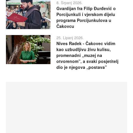
8. Srpanj 2026.
Gvardijan fra Filip Đurđević o
Porcijunkuli i vjerskom dijelu
programa Porcijunkulova u
Čakovcu
25. Lipanj 2026.
Nives Radek - Čakovec vidim
kao uzbudljivu živu kulisu,
promenadni „muzej na
otvorenom”, a svaki posjetitelj
dio je njegova „postava”