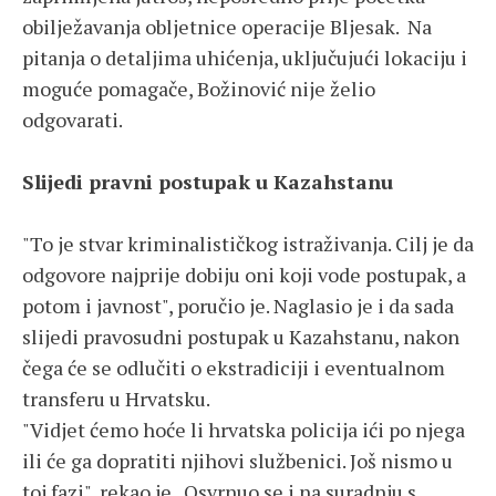
obilježavanja obljetnice operacije Bljesak. Na
pitanja o detaljima uhićenja, uključujući lokaciju i
moguće pomagače, Božinović nije želio
odgovarati.
Slijedi pravni postupak u Kazahstanu
"To je stvar kriminalističkog istraživanja. Cilj je da
odgovore najprije dobiju oni koji vode postupak, a
potom i javnost", poručio je. Naglasio je i da sada
slijedi pravosudni postupak u Kazahstanu, nakon
čega će se odlučiti o ekstradiciji i eventualnom
transferu u Hrvatsku.
"Vidjet ćemo hoće li hrvatska policija ići po njega
ili će ga dopratiti njihovi službenici. Još nismo u
toj fazi", rekao je. Osvrnuo se i na suradnju s