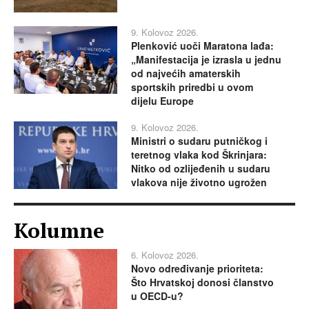
9. Kolovoz 2026.
Plenković uoči Maratona lađa:
„Manifestacija je izrasla u jednu
od najvećih amaterskih
sportskih priredbi u ovom
dijelu Europe
9. Kolovoz 2026.
Ministri o sudaru putničkog i
teretnog vlaka kod Škrinjara:
Nitko od ozlijeđenih u sudaru
vlakova nije životno ugrožen
Kolumne
6. Kolovoz 2026.
Novo određivanje prioriteta:
Što Hrvatskoj donosi članstvo
u OECD-u?