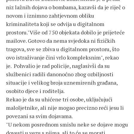
niz lažnih dojava o bombama, kazavši da je riječ o
novom i iznimno zahtjevnom obliku
kriminaliteta koji se odvija u digitalnom
prostoru."Više od 750 objekata dobilo je prijeteće
mailove. Gotovo da nema svjedoka ni fizičkih
tragova, sve se zbiva u digitalnom prostoru, što
ovo istraživanje čini vrlo kompleksnim", rekao
je. Pohvalio je rad policije, naglasivši da su
službenici radili danonoćno zbog ozbiljnosti
situacije i velikog broja uznemirenih građana,
osobito djece i roditelja.
Rekao je da su uhićene tri osobe, uključujući
maloljetnike, ali nije mogao precizno reći jesu li
povezani sa svim dojavama.
"U nekom posrednom smislu neke se dojave mogu
dovesti u vezu s njima, ali to će se morati