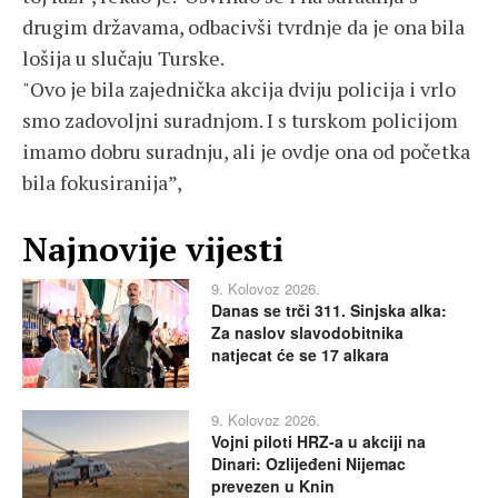
drugim državama, odbacivši tvrdnje da je ona bila
lošija u slučaju Turske.
"Ovo je bila zajednička akcija dviju policija i vrlo
smo zadovoljni suradnjom. I s turskom policijom
imamo dobru suradnju, ali je ovdje ona od početka
bila fokusiranija”,
Najnovije vijesti
9. Kolovoz 2026.
Danas se trči 311. Sinjska alka:
Za naslov slavodobitnika
natjecat će se 17 alkara
9. Kolovoz 2026.
Vojni piloti HRZ-a u akciji na
Dinari: Ozlijeđeni Nijemac
prevezen u Knin