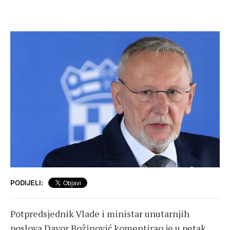
PODIJELI:
Potpredsjednik Vlade i ministar unutarnjih
poslova Davor Božinović komentirao je u petak