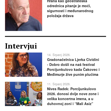
Hrana kao geostrateška
odrednica pitanje je moći,
sigurnosti i međunarodnog
položaja država
Intervjui
14. Srpanj 2026.
Gradonačelnica Ljerka Cividini
- Dobro došli na naš festival
Porcijunkulovo kada Čakovec i
Međimurje žive punim plućima
11. Srpanj 2026.
Nives Radek: Porcijunkulovo
2026. donosi dvije nove zone i
velika koncertna imena, a u
duhovnoj zoni i “Mali Asiz”