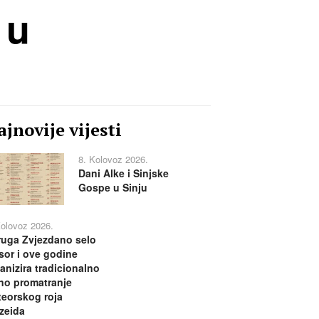
 u
jnovije vijesti
8. Kolovoz 2026.
Dani Alke i Sinjske
Gospe u Sinju
Kolovoz 2026.
uga Zvjezdano selo
or i ove godine
anizira tradicionalno
no promatranje
eorskog roja
zeida