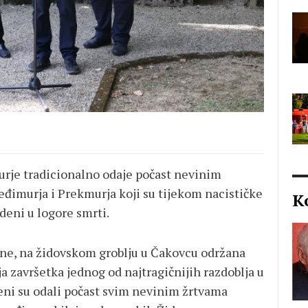
urje tradicionalno odaje počast nevinim
đimurja i Prekmurja koji su tijekom nacističke
K
deni u logore smrti.
dine, na židovskom groblju u Čakovcu održana
završetka jednog od najtragičnijih razdoblja u
jeni su odali počast svim nevinim žrtvama