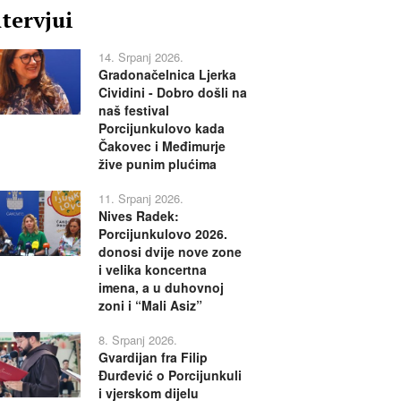
ntervjui
14. Srpanj 2026.
Gradonačelnica Ljerka
Cividini - Dobro došli na
naš festival
Porcijunkulovo kada
Čakovec i Međimurje
žive punim plućima
11. Srpanj 2026.
Nives Radek:
Porcijunkulovo 2026.
donosi dvije nove zone
i velika koncertna
imena, a u duhovnoj
zoni i “Mali Asiz”
8. Srpanj 2026.
Gvardijan fra Filip
Đurđević o Porcijunkuli
i vjerskom dijelu