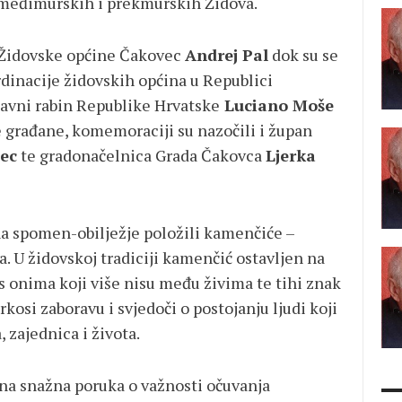
a međimurskih i prekmurskih Židova.
 Židovske općine Čakovec
Andrej Pal
dok su se
dinacije židovskih općina u Republici
lavni rabin Republike Hrvatske
Luciano Moše
e građane, komemoraciji su nazočili i župan
ec
te gradonačelnica Grada Čakovca
Ljerka
na spomen-obilježje položili kamenčiće –
ja. U židovskoj tradiciji kamenčić ostavljen na
s onima koji više nisu među živima te tihi znak
rkosi zaboravu i svjedoči o postojanju ljudi koji
, zajednica i života.
a snažna poruka o važnosti očuvanja