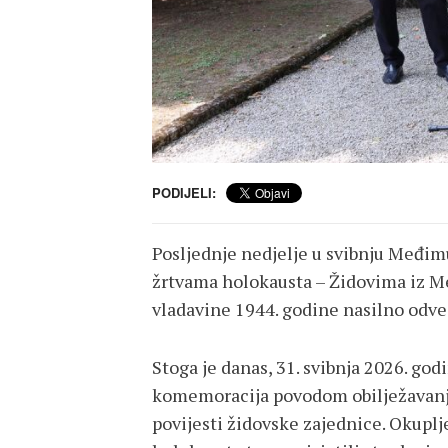
PODIJELI:
Posljednje nedjelje u svibnju Međim
žrtvama holokausta – Židovima iz Me
vladavine 1944. godine nasilno odve
Stoga je danas, 31. svibnja 2026. go
komemoracija povodom obilježavanja 
povijesti židovske zajednice. Okupl