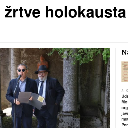
 žrtve holokausta
Na
8. 
Udr
Mos
org
jav
met
Per