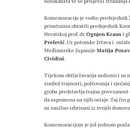
holokausta te se prisjetili stradanj
Komemoraciju je vodio predsjednik
prisutnima obratili predsjednik Koor
Hrvatskoj prof. dr.
Ognjen Kraus
i g
Prelević
. Uz potomke žrtava i ostal
Međimurske županije
Matija Posav
Cividini
.
Tijekom obilježavanja sudionici su 
simbol trajnosti, poštovanja i sjećan
grobu predstavlja trajnu povezanost 
da uspomena na njih ostaje. Taj čin p
su nasilno izbrisani iz svojih domova
Komemoracijom je još jednom poslan