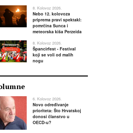
8. Kolovoz 2026.
Nebo 12. kolovoza
priprema pravi spektakl:
pomrčina Sunca i
meteorska kiša Perzeida
8. Kolovoz 2026.
Špancirfest - Festival
koji se voli od malih
nogu
olumne
6. Kolovoz 2026.
Novo određivanje
prioriteta: Što Hrvatskoj
donosi članstvo u
OECD-u?