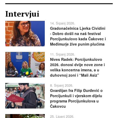
Intervjui
14. Srpanj 2026.
Gradonačelnica Ljerka Cividini
- Dobro došli na naš festival
Porcijunkulovo kada Čakovec i
Međimurje žive punim plućima
11. Srpanj 2026.
Nives Radek: Porcijunkulovo
2026. donosi dvije nove zone i
velika koncertna imena, a u
duhovnoj zoni i “Mali Asiz”
8. Srpanj 2026.
Gvardijan fra Filip Đurđević o
Porcijunkuli i vjerskom dijelu
programa Porcijunkulova u
Čakovcu
25. Lipanj 2026.