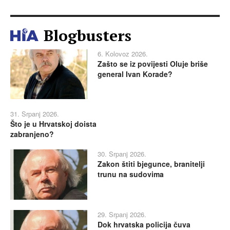
Blogbusters
6. Kolovoz 2026.
Zašto se iz povijesti Oluje briše
general Ivan Korade?
31. Srpanj 2026.
Što je u Hrvatskoj doista
zabranjeno?
30. Srpanj 2026.
Zakon štiti bjegunce, branitelji
trunu na sudovima
29. Srpanj 2026.
Dok hrvatska policija čuva