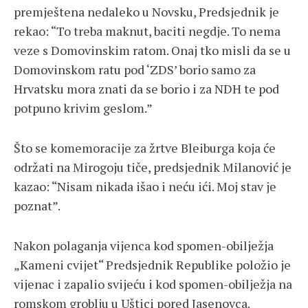
premještena nedaleko u Novsku, Predsjednik je
rekao: “To treba maknut, baciti negdje. To nema
veze s Domovinskim ratom. Onaj tko misli da se u
Domovinskom ratu pod ‘ZDS’ borio samo za
Hrvatsku mora znati da se borio i za NDH te pod
potpuno krivim geslom.”
Što se komemoracije za žrtve Bleiburga koja će
održati na Mirogoju tiče, predsjednik Milanović je
kazao: “Nisam nikada išao i neću ići. Moj stav je
poznat”.
Nakon polaganja vijenca kod spomen-obilježja
„Kameni cvijet“ Predsjednik Republike položio je
vijenac i zapalio svijeću i kod spomen-obilježja na
romskom groblju u Uštici pored Jasenovca.