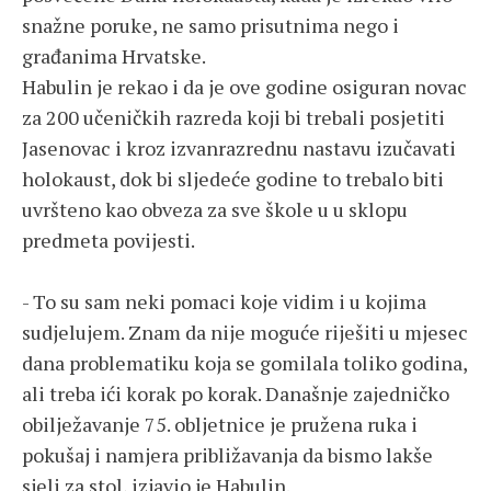
snažne poruke, ne samo prisutnima nego i
građanima Hrvatske.
Habulin je rekao i da je ove godine osiguran novac
za 200 učeničkih razreda koji bi trebali posjetiti
Jasenovac i kroz izvanrazrednu nastavu izučavati
holokaust, dok bi sljedeće godine to trebalo biti
uvršteno kao obveza za sve škole u u sklopu
predmeta povijesti.
- To su sam neki pomaci koje vidim i u kojima
sudjelujem. Znam da nije moguće riješiti u mjesec
dana problematiku koja se gomilala toliko godina,
ali treba ići korak po korak. Današnje zajedničko
obilježavanje 75. obljetnice je pružena ruka i
pokušaj i namjera približavanja da bismo lakše
sjeli za stol, izjavio je Habulin.