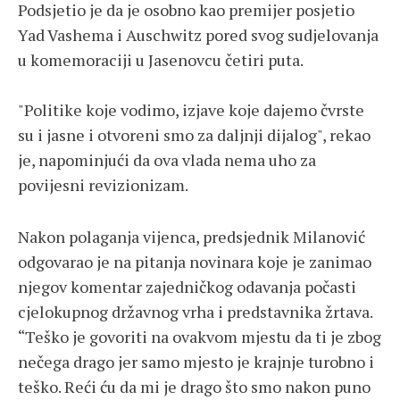
Podsjetio je da je osobno kao premijer posjetio
Yad Vashema i Auschwitz pored svog sudjelovanja
u komemoraciji u Jasenovcu četiri puta.
"Politike koje vodimo, izjave koje dajemo čvrste
su i jasne i otvoreni smo za daljnji dijalog", rekao
je, napominjući da ova vlada nema uho za
povijesni revizionizam.
Nakon polaganja vijenca, predsjednik Milanović
odgovarao je na pitanja novinara koje je zanimao
njegov komentar zajedničkog odavanja počasti
cjelokupnog državnog vrha i predstavnika žrtava.
“Teško je govoriti na ovakvom mjestu da ti je zbog
nečega drago jer samo mjesto je krajnje turobno i
teško. Reći ću da mi je drago što smo nakon puno