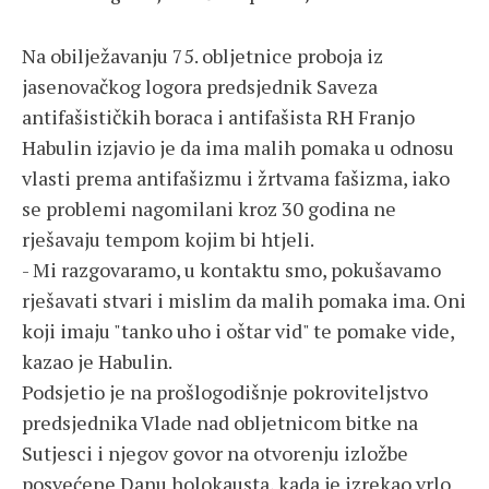
Na obilježavanju 75. obljetnice proboja iz
jasenovačkog logora predsjednik Saveza
antifašističkih boraca i antifašista RH Franjo
Habulin izjavio je da ima malih pomaka u odnosu
vlasti prema antifašizmu i žrtvama fašizma, iako
se problemi nagomilani kroz 30 godina ne
rješavaju tempom kojim bi htjeli.
- Mi razgovaramo, u kontaktu smo, pokušavamo
rješavati stvari i mislim da malih pomaka ima. Oni
koji imaju "tanko uho i oštar vid" te pomake vide,
kazao je Habulin.
Podsjetio je na prošlogodišnje pokroviteljstvo
predsjednika Vlade nad obljetnicom bitke na
Sutjesci i njegov govor na otvorenju izložbe
posvećene Danu holokausta, kada je izrekao vrlo