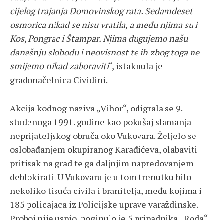
cijelog trajanja Domovinskog rata. Sedamdeset
osmorica nikad se nisu vratila, a među njima su i
Kos, Pongrac i Štampar. Njima dugujemo našu
današnju slobodu i neovisnost te ih zbog toga ne
smijemo nikad zaboraviti
“, istaknula je
gradonačelnica Cividini.
Akcija kodnog naziva „Vihor“, odigrala se 9.
studenoga 1991. godine kao pokušaj slamanja
neprijateljskog obruča oko Vukovara. Željelo se
oslobađanjem okupiranog Karađićeva, olabaviti
pritisak na grad te ga daljnjim napredovanjem
deblokirati. U Vukovaru je u tom trenutku bilo
nekoliko tisuća civila i branitelja, među kojima i
185 policajaca iz Policijske uprave varaždinske.
Proboj nije uspio, poginulo je 5 pripadnika „Roda“,