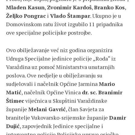
Mladen Kasun
,
Zvonimir Kardoš
,
Branko Kos
,
Željko Pongrac
i
Vlado Štampar
. Ukupno je u
Domovinskom ratu život izgubilo 11 pripadnika
ove specijalne policijske postrojbe.
Ovo obilježavanje već niz godina organizira
Udruga Specijalne jedinice policije „Roda“ iz
Varaždina uz pomoć Ministarstva unutarnjih
poslova. Ove nedjelje u obilježavanju su
sudjelovali i načelnik Općine Jarmina
Mario
Matić
, načelnik Općine Vinica
dr. sc.
Branimir
Štimec
vijećnica u Skupštini Varaždinske
županije
Melani Gavrić
, član Savjeta za
branitelje Vukovarsko-srijemske županije
Damir
Dujić
, zapovjednik Jedinice specijalne i
interventne policije Policijske uprave osječko-