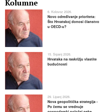
Kolumne
6. Kolovoz 2026.
Novo određivanje prioriteta:
Što Hrvatskoj donosi članstvo
u OECD-u?
15. Srpanj 2026.
Hrvatska na raskrižju vlastite
budućnosti
29. Lipanj 2026.
Nova geopolitička strategija -
Po čemu se vrednuje
gospodarski položaj neke