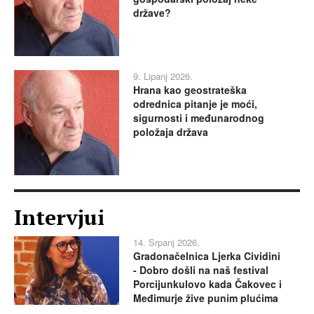
države?
9. Lipanj 2026.
Hrana kao geostrateška
odrednica pitanje je moći,
sigurnosti i međunarodnog
položaja država
Intervjui
14. Srpanj 2026.
Gradonačelnica Ljerka Cividini
- Dobro došli na naš festival
Porcijunkulovo kada Čakovec i
Međimurje žive punim plućima