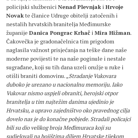
policijski službenici
Nenad Plevnjak
i
Hrvoje
Novak
te članice Udruge obitelji zatočenih i
nestalih hrvatskih branitelja Međimurske
županije
Danica Pongrac Krhač
i
Mira Hižman
.
Čakovečka je gradonačelnica tim prigodom
naglasila važnost prisjećanja na teške dane naše
moderne povijesti te na naše poginule i nestale
sugrađane, koji su tih dana uzeli oružje u ruke i
otišli braniti domovinu. „
Stradanje Vukovara
duboko je urezano u nacionalnu memoriju. Iako
Vukovar nismo uspjeli obraniti, herojski otpor
branitelja u tim najtežim danima ujedinio je
Hrvatsku, a upravo zajedništvo oko pravednog cilja
dovelo nas je do konačne pobjede. Stradali policajci
bili su dio velikog broja Međimuraca koji su
sudjelovali na bojištima diljem Hrvatske tijekom