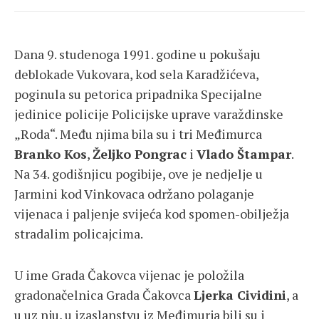
Dana 9. studenoga 1991. godine u pokušaju
deblokade Vukovara, kod sela Karadžićeva,
poginula su petorica pripadnika Specijalne
jedinice policije Policijske uprave varaždinske
„Roda“. Među njima bila su i tri Međimurca
Branko Kos
,
Željko Pongrac
i
Vlado Štampar
.
Na 34. godišnjicu pogibije, ove je nedjelje u
Jarmini kod Vinkovaca održano polaganje
vijenaca i paljenje svijeća kod spomen-obilježja
stradalim policajcima.
U ime Grada Čakovca vijenac je položila
gradonačelnica Grada Čakovca
Ljerka Cividini
, a
u uz nju, u izaslanstvu iz Međimurja bili su i