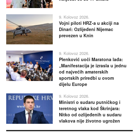
9. Kolovoz 2026.
Vojni piloti HRZ-a u akciji na
Dinari: Ozlijeđeni Nijemac
prevezen u Knin
9. Kolovoz 2026.
Plenković uoči Maratona lađa:
„Manifestacija je izrasla u jednu
od najvećih amaterskih
sportskih priredbi u ovom
dijelu Europe
9. Kolovoz 2026.
Ministri o sudaru putničkog i
teretnog vlaka kod Škrinjara:
Nitko od ozlijeđenih u sudaru
vlakova nije životno ugrožen