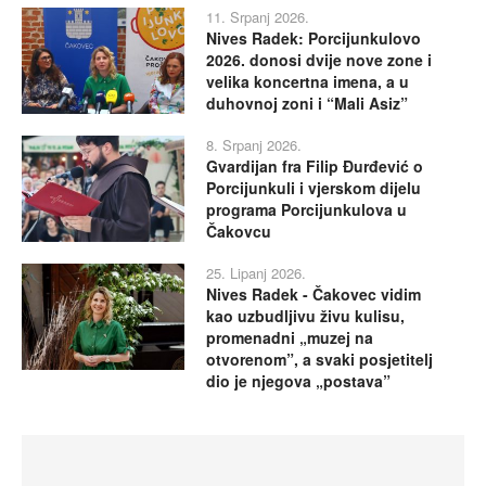
11. Srpanj 2026.
Nives Radek: Porcijunkulovo
2026. donosi dvije nove zone i
velika koncertna imena, a u
duhovnoj zoni i “Mali Asiz”
8. Srpanj 2026.
Gvardijan fra Filip Đurđević o
Porcijunkuli i vjerskom dijelu
programa Porcijunkulova u
Čakovcu
25. Lipanj 2026.
Nives Radek - Čakovec vidim
kao uzbudljivu živu kulisu,
promenadni „muzej na
otvorenom”, a svaki posjetitelj
dio je njegova „postava”