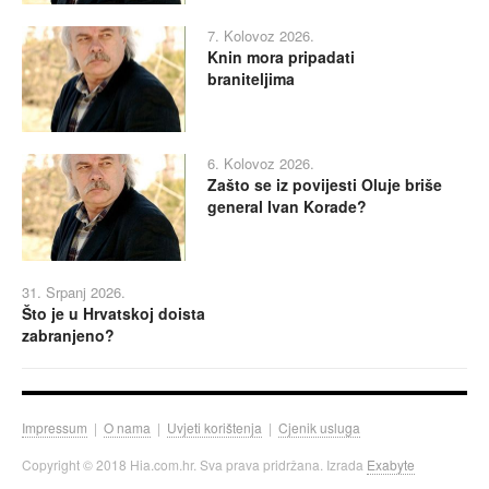
7. Kolovoz 2026.
Knin mora pripadati
braniteljima
6. Kolovoz 2026.
Zašto se iz povijesti Oluje briše
general Ivan Korade?
31. Srpanj 2026.
Što je u Hrvatskoj doista
zabranjeno?
Impressum
|
O nama
|
Uvjeti korištenja
|
Cjenik usluga
Copyright © 2018 Hia.com.hr. Sva prava pridržana. Izrada
Exabyte