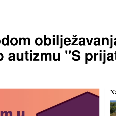
odom obilježavanj
o autizmu ''S prija
Na