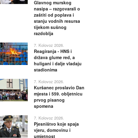
Glavnog murskog
nasipa – razgovarali o
zaštiti od poplava i
stanju vodnih resursa
tijekom sušnog
razdoblja
7. Kolovoz 2026.
Reagiranja - HNS i
država glume red, a
huligani i dalje vladaju
stadionima
7. Kolovoz 2026.
Kuršanec proslavio Dan
mjesta i 559. obljetnicu
prvog pisanog
spomena
7. Kolovoz 2026.
Pjesništvo koje spaja
vjeru, domovinu i
umjetnost