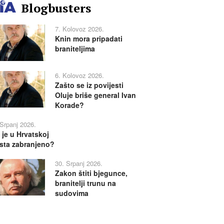
Blogbusters
7. Kolovoz 2026.
Knin mora pripadati
braniteljima
6. Kolovoz 2026.
Zašto se iz povijesti
Oluje briše general Ivan
Korade?
 Srpanj 2026.
 je u Hrvatskoj
sta zabranjeno?
30. Srpanj 2026.
Zakon štiti bjegunce,
branitelji trunu na
sudovima