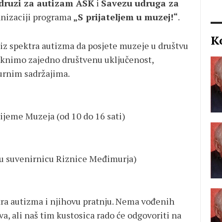
druzi za autizam ASK
i
Savezu udruga za
nizaciji programa
„S prijateljem u muzej!“
.
K
iz spektra autizma da posjete muzeje u društvu
knimo zajedno društvenu uključenost,
turnim sadržajima.
vrijeme Muzeja (od 10 do 16 sati)
 u suvenirnicu Riznice Međimurja)
tra autizma i njihovu pratnju. Nema vođenih
va, ali naš tim kustosica rado će odgovoriti na