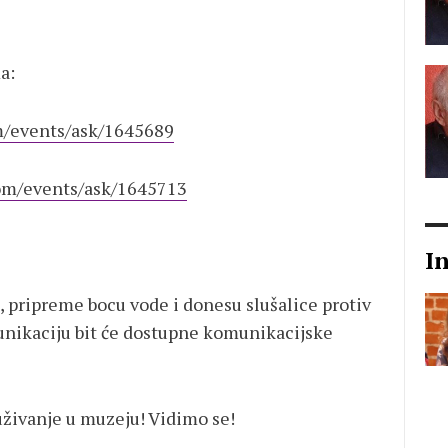
a:
om/events/ask/1645689
com/events/ask/1645713
I
, pripreme bocu vode i donesu slušalice protiv
munikaciju bit će dostupne komunikacijske
uživanje u muzeju! Vidimo se!