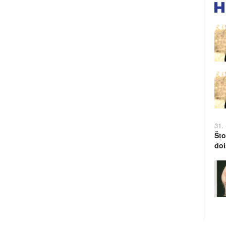
31.
Što
doi