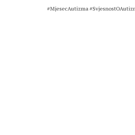
#MjesecAutizma #SvjesnostOAutiz