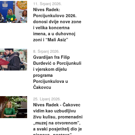
11. Srpanj 2026.
Nives Radek:
Porcijunkulovo 2026.
donosi dvije nove zone
i velika koncertna
imena, a u duhovnoj
zoni i “Mali Asiz”
8. Srpanj 2026.
Gvardijan fra Filip
Đurđević o Porcijunkuli
i vjerskom dijelu
programa
Porcijunkulova u
Čakovcu
25. Lipanj 2026.
Nives Radek - Čakovec
vidim kao uzbudljivu
živu kulisu, promenadni
„muzej na otvorenom”,
a svaki posjetitelj dio je
njegova „postava”