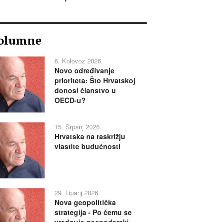
olumne
6. Kolovoz 2026.
Novo određivanje
prioriteta: Što Hrvatskoj
donosi članstvo u
OECD-u?
15. Srpanj 2026.
Hrvatska na raskrižju
vlastite budućnosti
29. Lipanj 2026.
Nova geopolitička
strategija - Po čemu se
vrednuje gospodarski