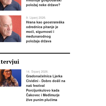
položaj neke države?
9. Lipanj 2026.
Hrana kao geostrateška
odrednica pitanje je
moći, sigurnosti i
međunarodnog
položaja država
ntervjui
14. Srpanj 2026.
Gradonačelnica Ljerka
Cividini - Dobro došli na
naš festival
Porcijunkulovo kada
Čakovec i Međimurje
žive punim plućima