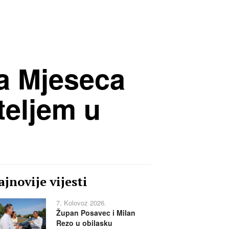
a Mjeseca
teljem u
jnovije vijesti
7. Kolovoz 2026.
Župan Posavec i Milan
Rezo u obilasku