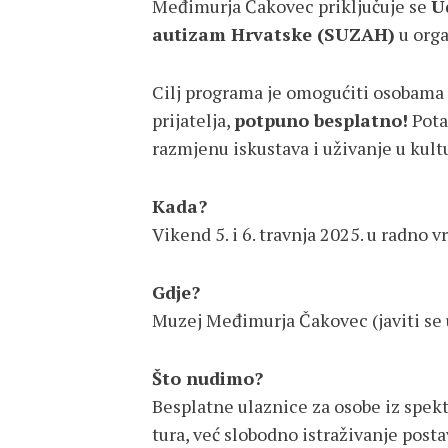
Međimurja Čakovec priključuje se
U
autizam Hrvatske (SUZAH)
u orga
Cilj programa je omogućiti osobama 
prijatelja,
potpuno besplatno!
Pota
razmjenu iskustava i uživanje u kul
Kada?
Vikend 5. i 6. travnja 2025. u radno 
Gdje?
Muzej Međimurja Čakovec (javiti se
Što nudimo?
Besplatne ulaznice za osobe iz spek
tura, već slobodno istraživanje posta