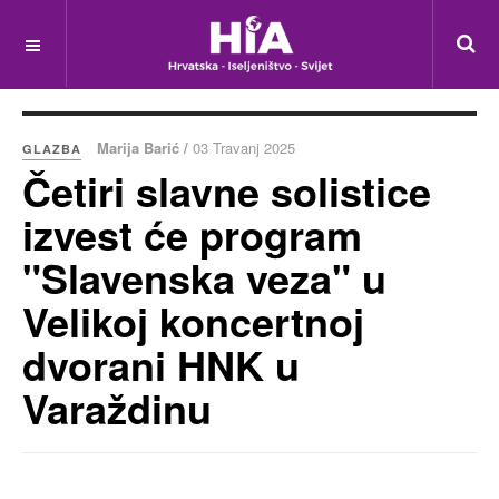
Marija Barić /
03 Travanj 2025
GLAZBA
Četiri slavne solistice
izvest će program
"Slavenska veza" u
Velikoj koncertnoj
dvorani HNK u
Varaždinu