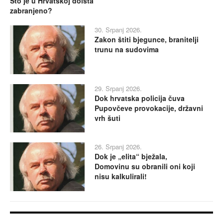
Što je u Hrvatskoj doista
zabranjeno?
30. Srpanj 2026.
Zakon štiti bjegunce, branitelji
trunu na sudovima
29. Srpanj 2026.
Dok hrvatska policija čuva
Pupovčeve provokacije, državni
vrh šuti
26. Srpanj 2026.
Dok je „elita“ bježala,
Domovinu su obranili oni koji
nisu kalkulirali!