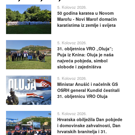
5. Kolovoz 2026.
50 godina karatea u Novom
Marofu - Novi Marof domaćin
karatistima iz zemlje i svijeta
5. Kolovoz 2026.
31. obljetnica VRO „Oluja“;
Puja iz Knina: Oluja je naša
najveća pobjeda, simbol
slobode i zajedništva
5. Kolovoz 2026.
Ministar Anušić i načelnik GS
OSRH general Kundid čestitali
31. obljetnicu VRO Oluja
5. Kolovoz 2026.
Hrvatska obilježila Dan pobjede
i domovinske zahvalnosti, Dan
hrvatskih branitelja i 31.