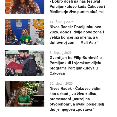
- Dobro došli na naš festival
Porcijunkulovo kada Čakovec i
Međimurje žive punim plućima
11. Srpanj 2026.
Nives Radek: Porcijunkulovo
2026. donosi dvije nove zone i
velika koncertna imena, a u
duhovnoj zoni i “Mali Asiz”
8. Srpanj 2026.
Gvardijan fra Filip Đurđević o
Porcijunkuli i vjerskom dijelu
programa Porcijunkulova u
Čakovcu
25. Lipanj 2026.
Nives Radek - Čakovec vidim
kao uzbudljivu živu kulisu,
promenadni „muzej na
otvorenom”, a svaki posjetitelj
dio je njegova „postava”