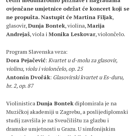
četiri međunarodno priznate i nagradama
ovjenčane umjetnice održat će koncert koji se
ne propušta.
Nastupit će
Martina Filjak
,
glasovir,
Dunja Bontek
, violina,
Marija
Andrejaš
, viola i
Monika Leskovar
, violončelo.
Program Slavenska veza:
Dora Pejačević
:
Kvartet u d-molu za glasovir,
violinu, violu i violončelo, op. 25
Antonín Dvořák
:
Glasovirski kvartet u Es-duru,
br. 2, op. 87
Violinistica
Dunja Bontek
diplomirala je na
Muzičkoj akademiji u Zagrebu, a poslijediplomski
studij završila je na Sveučilištu za glazbu i
dramske umjetnosti u Grazu. U simfonijskim