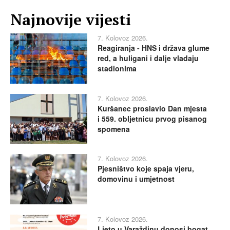
Najnovije vijesti
7. Kolovoz 2026.
Reagiranja - HNS i država glume
red, a huligani i dalje vladaju
stadionima
7. Kolovoz 2026.
Kuršanec proslavio Dan mjesta
i 559. obljetnicu prvog pisanog
spomena
7. Kolovoz 2026.
Pjesništvo koje spaja vjeru,
domovinu i umjetnost
7. Kolovoz 2026.
Ljeto u Varaždinu donosi bogat