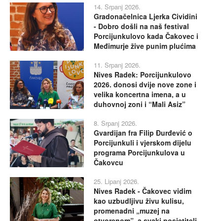
14. Srpanj 2026.
Gradonačelnica Ljerka Cividini
- Dobro došli na naš festival
Porcijunkulovo kada Čakovec i
Međimurje žive punim plućima
11. Srpanj 2026.
Nives Radek: Porcijunkulovo
2026. donosi dvije nove zone i
velika koncertna imena, a u
duhovnoj zoni i “Mali Asiz”
8. Srpanj 2026.
Gvardijan fra Filip Đurđević o
Porcijunkuli i vjerskom dijelu
programa Porcijunkulova u
Čakovcu
25. Lipanj 2026.
Nives Radek - Čakovec vidim
kao uzbudljivu živu kulisu,
promenadni „muzej na
otvorenom”, a svaki posjetitelj