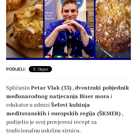
PODIJELI:
Splićanin
Petar Vlak (33)
,
dvostruki pobjednik
međunarodnog natjecanja Biser mora
i
edukator u udruzi
Šefovi kuhinja
mediteranskih i europskih regija (ŠKMER)
,
podijelio je svoj provjereni recept za
tradicionalnu uskršnu sirnicu.