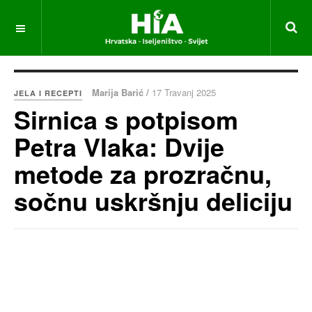
Marija Barić /
17 Travanj 2025
JELA I RECEPTI
Sirnica s potpisom
Petra Vlaka: Dvije
metode za prozračnu,
sočnu uskršnju deliciju