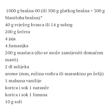
1000 g brašna 00 (ili 500 g glatkog brašna + 500 g
Manitoba brašna)*
40 g svježeg kvasca ili 14 g suhog
200 g šećera
4 jaja
4 žumanjka
200 g maslaca (dio se može zamijeniti domaćom
masti)
2 dl mlijeka
arome (rum, ružina vodica ili maraskino po želji)
1 mahuna vanilije
korica i sok 1 naranče
korica i sok 1 limuna
10 g soli