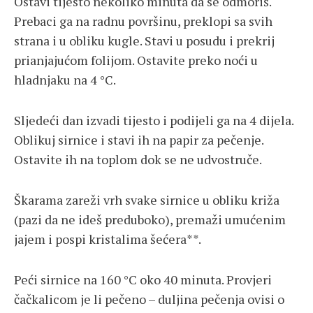
Ostavi tijesto nekoliko minuta da se odmoriš.
Prebaci ga na radnu površinu, preklopi sa svih
strana i u obliku kugle. Stavi u posudu i prekrij
prianjajućom folijom. Ostavite preko noći u
hladnjaku na 4 °C.
Sljedeći dan izvadi tijesto i podijeli ga na 4 dijela.
Oblikuj sirnice i stavi ih na papir za pečenje.
Ostavite ih na toplom dok se ne udvostruče.
Škarama zareži vrh svake sirnice u obliku križa
(pazi da ne ideš preduboko), premaži umućenim
jajem i pospi kristalima šećera**.
Peći sirnice na 160 °C oko 40 minuta. Provjeri
čačkalicom je li pečeno – duljina pečenja ovisi o