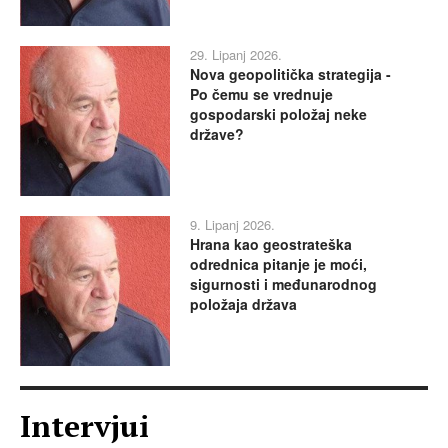
29. Lipanj 2026.
Nova geopolitička strategija -
Po čemu se vrednuje
gospodarski položaj neke
države?
9. Lipanj 2026.
Hrana kao geostrateška
odrednica pitanje je moći,
sigurnosti i međunarodnog
položaja država
Intervjui