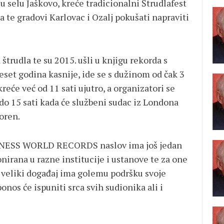
 u selu Jaškovo, kreće tradicionalni Štrudlafest
a te gradovi Karlovac i Ozalj pokušati napraviti
 štrudla te su 2015. ušli u knjigu rekorda s
set godina kasnije, ide se s dužinom od čak 3
reće već od 11 sati ujutro, a organizatori se
 do 15 sati kada će službeni sudac iz Londona
oren.
UINNESS WORLD RECORDS naslov ima još jedan
onirana u razne institucije i ustanove te za one
j veliki događaj ima golemu podršku svoje
onos će ispuniti srca svih sudionika ali i