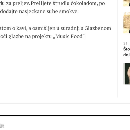
du za preljev. Prelijete štrudlu čokoladom, po
 i dodajte nasjeckane suhe smokve.
tom o kavi, a osmišljen u suradnji s Glazbenom
oći glazbe na projektu „Music Food“.
31.
Što
doi
uga