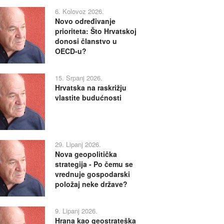
6. Kolovoz 2026.
Novo određivanje
prioriteta: Što Hrvatskoj
donosi članstvo u
OECD-u?
15. Srpanj 2026.
Hrvatska na raskrižju
vlastite budućnosti
29. Lipanj 2026.
Nova geopolitička
strategija - Po čemu se
vrednuje gospodarski
položaj neke države?
9. Lipanj 2026.
Hrana kao geostrateška