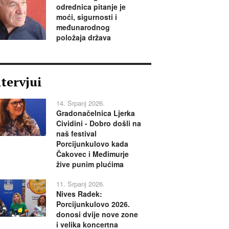
odrednica pitanje je
moći, sigurnosti i
međunarodnog
položaja država
ntervjui
14. Srpanj 2026.
Gradonačelnica Ljerka
Cividini - Dobro došli na
naš festival
Porcijunkulovo kada
Čakovec i Međimurje
žive punim plućima
11. Srpanj 2026.
Nives Radek:
Porcijunkulovo 2026.
donosi dvije nove zone
i velika koncertna