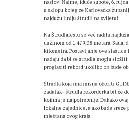
naslov! Naime, iduće subote, 6. rujna
u sklopu kojeg će Karlovačka županij
najdužu liniju štrudli na svijetu!
Na Štrudlafestu se već radila najduža
dužinom od 1.479,38 metara. Sada, de
kilometra. Postavljanje ove slastice k
nadaju da bi se štrudla mogla složiti
proglasiti rekord ukoliko on bude ob
Štrudla koja ima misiju oboriti G
zadatak - štrudla rekorderka bit će d
kojima je najpotrebnije. Dakako ova
lokalne zajednice, a ako bude sreće p
mještana ovog kraja.