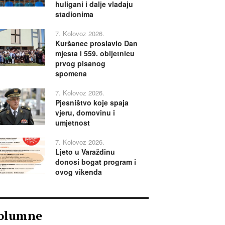
huligani i dalje vladaju
stadionima
7. Kolovoz 2026.
Kuršanec proslavio Dan
mjesta i 559. obljetnicu
prvog pisanog
spomena
7. Kolovoz 2026.
Pjesništvo koje spaja
vjeru, domovinu i
umjetnost
7. Kolovoz 2026.
Ljeto u Varaždinu
donosi bogat program i
ovog vikenda
olumne