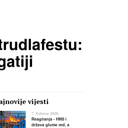
trudlafestu:
atiji
jnovije vijesti
7. Kolovoz 2026.
Reagiranja - HNS i
država glume red, a