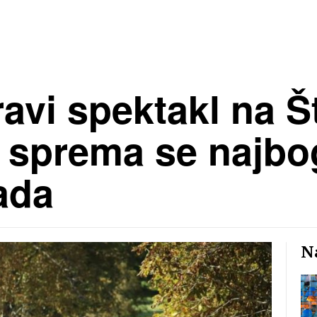
avi spektakl na Š
sprema se najbog
ada
Na