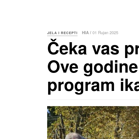
HIA /
01 Rujan 2025
JELA I RECEPTI
Čeka vas pr
Ove godine 
program ik