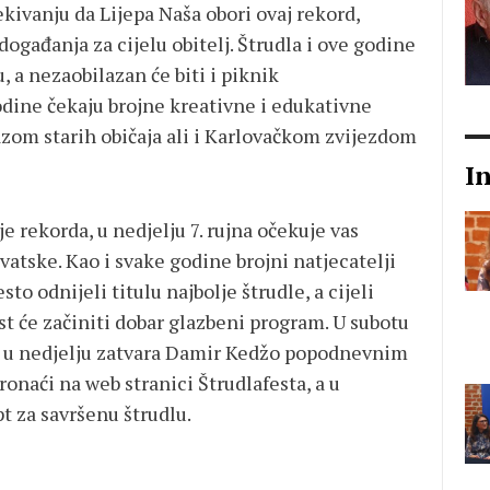
ekivanju da Lijepa Naša obori ovaj rekord,
 događanja za cijelu obitelj. Štrudla i ove godine
u, a nezaobilazan će biti i piknik
odine čekaju brojne kreativne i edukativne
kazom starih običaja ali i Karlovačkom zvijezdom
I
je rekorda, u nedjelju 7. rujna očekuje vas
rvatske. Kao i svake godine brojni natjecatelji
sto odnijeli titulu najbolje štrudle, a cijeli
t će začiniti dobar glazbeni program. U subotu
val u nedjelju zatvara Damir Kedžo popodnevnim
naći na web stranici Štrudlafesta, a u
t za savršenu štrudlu.