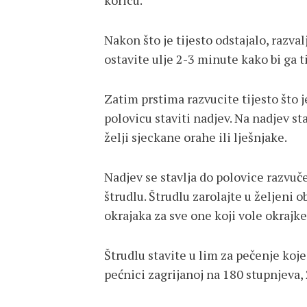
koricu.
Nakon što je tijesto odstajalo, razva
ostavite ulje 2-3 minute kako bi ga ti
Zatim prstima razvucite tijesto što 
polovicu staviti nadjev. Na nadjev sta
želji sjeckane orahe ili lješnjake.
Nadjev se stavlja do polovice razvuč
štrudlu. Štrudlu zarolajte u željeni o
okrajaka za sve one koji vole okrajke 
Štrudlu stavite u lim za pečenje koj
pećnici zagrijanoj na 180 stupnjeva,