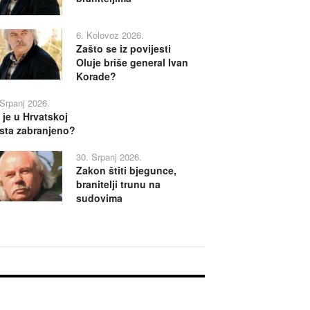
6. Kolovoz 2026.
Zašto se iz povijesti
Oluje briše general Ivan
Korade?
 Srpanj 2026.
 je u Hrvatskoj
sta zabranjeno?
30. Srpanj 2026.
Zakon štiti bjegunce,
branitelji trunu na
sudovima