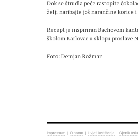
Dok se štrudla peče rastopite čokola
želji naribajte još narančine korice
Recept je inspiriran Bachovom kanta
školom Karlovac u sklopu proslave N
Foto: Demjan Rožman
Impressum
|
O nama
|
Uvjeti korištenja
|
Cjenik usl