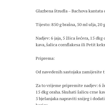
Glazbena štrudla – Bachova kantata o
Tijesto: 850 g brašna, 50 ml ulja, 20 
Nadjev: 6 jaja, 5 žlica šećera, 15 dkg 
kava, šalica cornflakesa ili Petit ke
Priprema:
Od navedenih sastojaka zamijesite ti
Za to vrijeme pripremite nadjev: 6 žu
15 dkg oraha. Skuhati šalicu crne ka
5 bjelanjaka napraviti snijeg i dodat