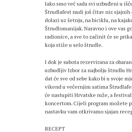
Iako smo već sada svi uzbuđeni u išč
Štrudlafest nudi još čitav niz sjajnih
dolazi uz šetnju, na biciklu, na kajak
Štrudlomanijak. Naravno i ove vas g
radionice, a sve to začinit će se pri
koja stiže u selo štrudle.
I dok je subota rezervirana za obaran
uzbudljiv Izbor za najbolju štrudlu H
dat će sve od sebe kako bi u svoje mje
vikend u večernjim satima Štrudlafes
će nastupiti Hrvatske ruže, a festi
koncertom. Cijeli program možete pro
nastavku vam otkrivamo sjajan recep
RECEPT