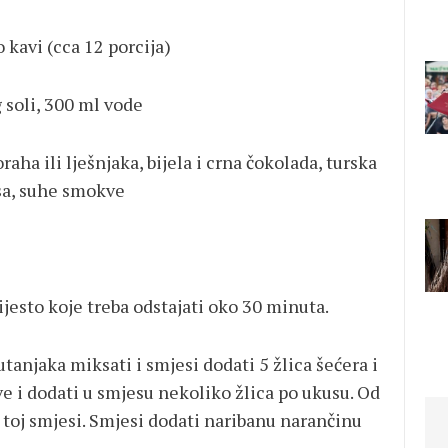
 kavi (cca 12 porcija)
g soli, 300 ml vode
oraha ili lješnjaka, bijela i crna čokolada, turska
ksa, suhe smokve
jesto koje treba odstajati oko 30 minuta.
tanjaka miksati i smjesi dodati 5 žlica šećera i
ve i dodati u smjesu nekoliko žlica po ukusu. Od
i toj smjesi. Smjesi dodati naribanu narančinu