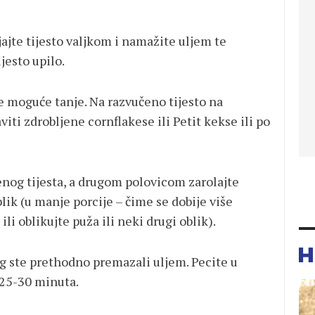
ljajte tijesto valjkom i namažite uljem te
jesto upilo.
je moguće tanje. Na razvučeno tijesto na
viti zdrobljene cornflakese ili Petit kekse ili po
enog tijesta, a drugom polovicom zarolajte
blik (u manje porcije – čime se dobije više
ili oblikujte puža ili neki drugi oblik).
eg ste prethodno premazali uljem. Pecite u
 25-30 minuta.