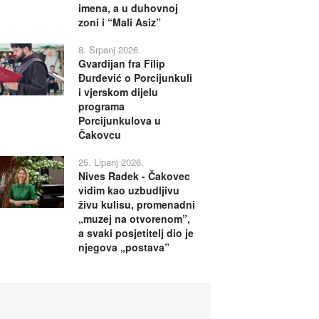
imena, a u duhovnoj
zoni i “Mali Asiz”
8. Srpanj 2026.
Gvardijan fra Filip
Đurđević o Porcijunkuli
i vjerskom dijelu
programa
Porcijunkulova u
Čakovcu
25. Lipanj 2026.
Nives Radek - Čakovec
vidim kao uzbudljivu
živu kulisu, promenadni
„muzej na otvorenom”,
a svaki posjetitelj dio je
njegova „postava”