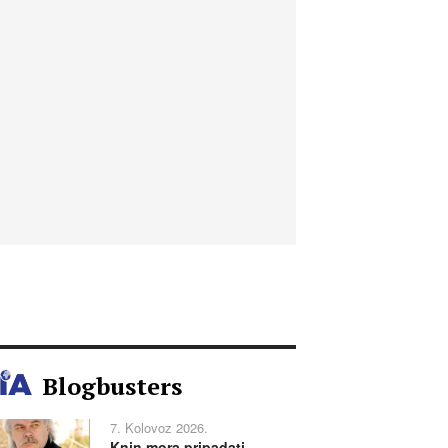
Blogbusters
7. Kolovoz 2026.
Knin mora pripadati