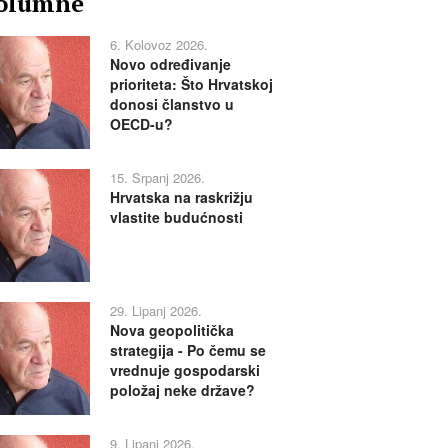
olumne
6. Kolovoz 2026.
Novo određivanje
prioriteta: Što Hrvatskoj
donosi članstvo u
OECD-u?
15. Srpanj 2026.
Hrvatska na raskrižju
vlastite budućnosti
29. Lipanj 2026.
Nova geopolitička
strategija - Po čemu se
vrednuje gospodarski
položaj neke države?
9. Lipanj 2026.