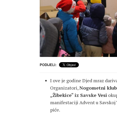
PODIJELI:
I ove je godine Djed mraz dariva
Organizatori,
Nogometni klub
„Žibekice“ iz Savske Vesi
okup
manifestaciji Advent u Savskoj V
piće.