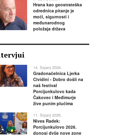
Hrana kao geostrateška
odrednica pitanje je
moći, sigurnosti i
međunarodnog
položaja država
ntervjui
14. Srpanj 2026.
Gradonačelnica Ljerka
Cividini - Dobro došli na
naš festival
Porcijunkulovo kada
Čakovec i Međimurje
žive punim plućima
11. Srpanj 2026.
Nives Radek:
Porcijunkulovo 2026.
donosi dvije nove zone