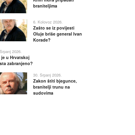
braniteljima
6. Kolovoz 2026.
Zašto se iz povijesti
Oluje briše general Ivan
Korade?
 Srpanj 2026.
 je u Hrvatskoj
sta zabranjeno?
30. Srpanj 2026.
Zakon štiti bjegunce,
branitelji trunu na
sudovima