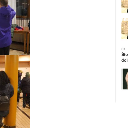
31.
Što
doi