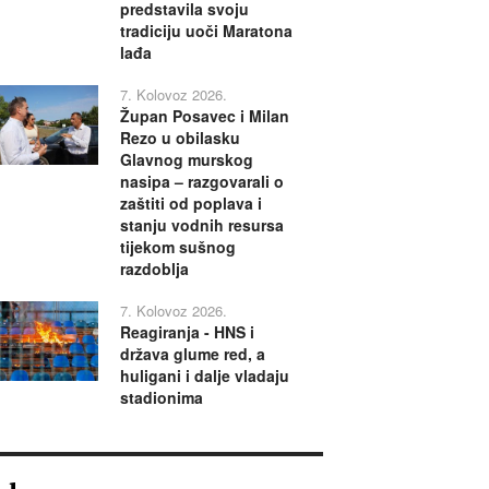
predstavila svoju
tradiciju uoči Maratona
lađa
7. Kolovoz 2026.
Župan Posavec i Milan
Rezo u obilasku
Glavnog murskog
nasipa – razgovarali o
zaštiti od poplava i
stanju vodnih resursa
tijekom sušnog
razdoblja
7. Kolovoz 2026.
Reagiranja - HNS i
država glume red, a
huligani i dalje vladaju
stadionima