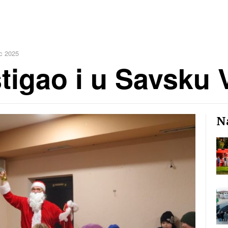
c 2025
tigao i u Savsku 
Na