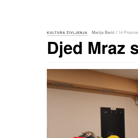
Marija Barić /
14 Prosina
KULTURA ŽIVLJENJA
Djed Mraz s