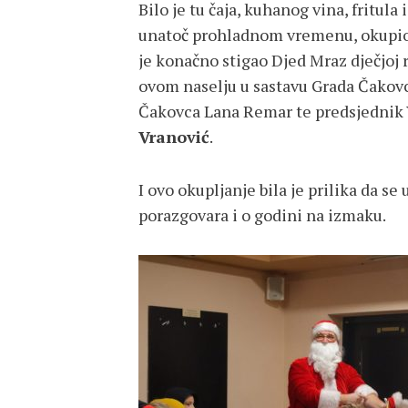
Bilo je tu čaja, kuhanog vina, fritula
unatoč prohladnom vremenu, okupio v
je konačno stigao Djed Mraz dječjoj r
ovom naselju u sastavu Grada Čakovc
Čakovca Lana Remar te predsjednik 
Vranović
.
I ovo okupljanje bila je prilika da se
porazgovara i o godini na izmaku.