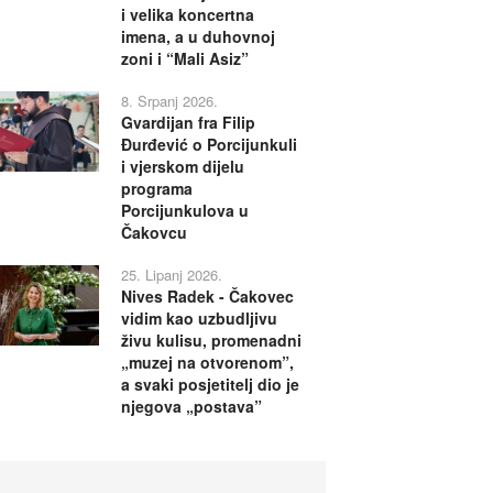
i velika koncertna
imena, a u duhovnoj
zoni i “Mali Asiz”
8. Srpanj 2026.
Gvardijan fra Filip
Đurđević o Porcijunkuli
i vjerskom dijelu
programa
Porcijunkulova u
Čakovcu
25. Lipanj 2026.
Nives Radek - Čakovec
vidim kao uzbudljivu
živu kulisu, promenadni
„muzej na otvorenom”,
a svaki posjetitelj dio je
njegova „postava”