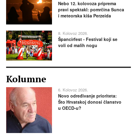
Nebo 12. kolovoza priprema
pravi spektakl: pomrčina Sunca
i meteorska kiša Perzeida
8. Kolovoz 2026.
Špancirfest - Festival koji se
voli od malih nogu
Kolumne
6. Kolovoz 2026.
Novo određivanje prioriteta:
Što Hrvatskoj donosi članstvo
u OECD-u?