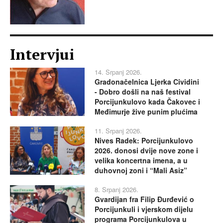
Intervjui
14. Srpanj 2026.
Gradonačelnica Ljerka Cividini
- Dobro došli na naš festival
Porcijunkulovo kada Čakovec i
Međimurje žive punim plućima
11. Srpanj 2026.
Nives Radek: Porcijunkulovo
2026. donosi dvije nove zone i
velika koncertna imena, a u
duhovnoj zoni i “Mali Asiz”
8. Srpanj 2026.
Gvardijan fra Filip Đurđević o
Porcijunkuli i vjerskom dijelu
programa Porcijunkulova u