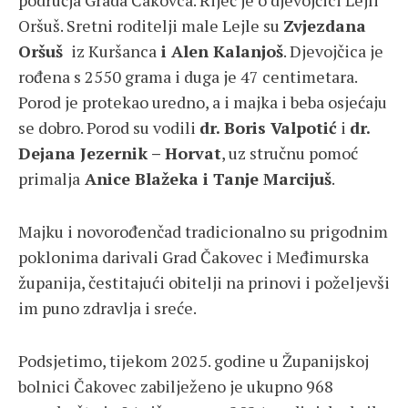
područja Grada Čakovca. Riječ je o djevojčici Lejli
Oršuš. Sretni roditelji male Lejle su
Zvjezdana
Oršuš
iz Kuršanca
i Alen Kalanjoš
. Djevojčica je
rođena s 2550 grama i duga je 47 centimetara.
Porod je protekao uredno, a i majka i beba osjećaju
se dobro. Porod su vodili
dr. Boris Valpotić
i
dr.
Dejana Jezernik – Horvat
, uz stručnu pomoć
primalja
Anice Blažeka i Tanje Marcijuš
.
Majku i novorođenčad tradicionalno su prigodnim
poklonima darivali Grad Čakovec i Međimurska
županija, čestitajući obitelji na prinovi i poželjevši
im puno zdravlja i sreće.
Podsjetimo, tijekom 2025. godine u Županijskoj
bolnici Čakovec zabilježeno je ukupno 968