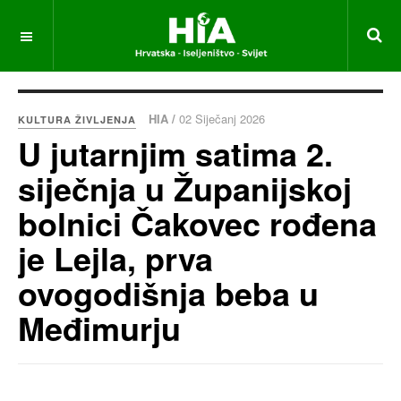
HIA /
02 Siječanj 2026
KULTURA ŽIVLJENJA
U jutarnjim satima 2.
siječnja u Županijskoj
bolnici Čakovec rođena
je Lejla, prva
ovogodišnja beba u
Međimurju