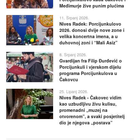
Međimurje žive punim plućima
11. Srpanj 2026.
Nives Radek: Porcijunkulovo
2026. donosi dvije nove zone i
velika koncertna imena, a u
duhovnoj zoni i “Mali Asiz”
8. Srpanj 2026.
Gvardijan fra Filip Đurđević o
Porcijunkuli i vjerskom dijelu
programa Porcijunkulova u
Čakovcu
25. Lipanj 2026.
Nives Radek - Čakovec vidim
kao uzbudljivu živu kulisu,
promenadni „muzej na
otvorenom”, a svaki posjetitelj
dio je njegova „postava”