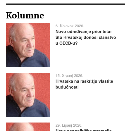
Kolumne
6. Kolovoz 2026.
Novo određivanje prioriteta:
Što Hrvatskoj donosi članstvo
u OECD-u?
15. Srpanj 2026.
Hrvatska na raskrižju vlastite
budućnosti
29. Lipanj 2026.
Nova geopolitička strategija -