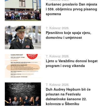
Kuršanec proslavio Dan mjesta
i 559. obljetnicu prvog pisanog
spomena
7. Kolovoz 2026.
Pjesništvo koje spaja vjeru,
domovinu i umjetnost
7. Kolovoz 2026.
Ljeto u Varaždinu donosi bogat
program i ovog vikenda
7. Kolovoz 2026.
Duh Audrey Hepburn bit će
prisutan na Festivalu
dalmatinske šansone 22.
kolovoza u Šibeniku