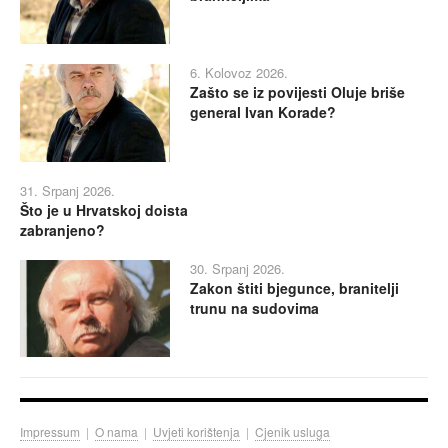
6. Kolovoz 2026.
Zašto se iz povijesti Oluje briše
general Ivan Korade?
31. Srpanj 2026.
Što je u Hrvatskoj doista
zabranjeno?
30. Srpanj 2026.
Zakon štiti bjegunce, branitelji
trunu na sudovima
Impressum
|
O nama
|
Uvjeti korištenja
|
Cjenik usluga