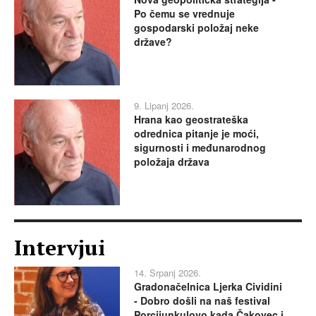
Po čemu se vrednuje
gospodarski položaj neke
države?
9. Lipanj 2026.
Hrana kao geostrateška
odrednica pitanje je moći,
sigurnosti i međunarodnog
položaja država
Intervjui
14. Srpanj 2026.
Gradonačelnica Ljerka Cividini
- Dobro došli na naš festival
Porcijunkulovo kada Čakovec i