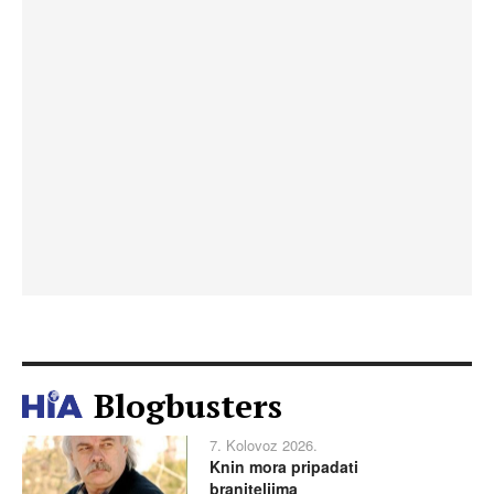
Blogbusters
7. Kolovoz 2026.
Knin mora pripadati
braniteljima