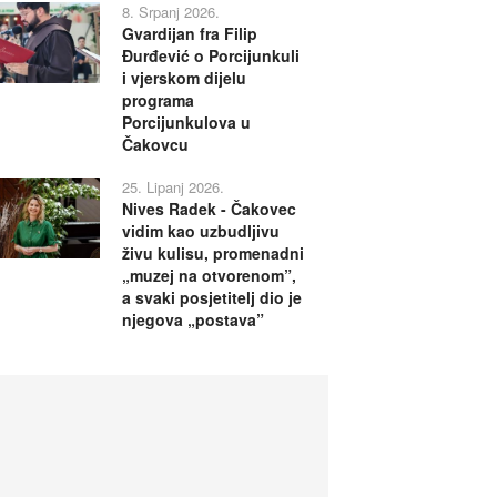
8. Srpanj 2026.
Gvardijan fra Filip
Đurđević o Porcijunkuli
i vjerskom dijelu
programa
Porcijunkulova u
Čakovcu
25. Lipanj 2026.
Nives Radek - Čakovec
vidim kao uzbudljivu
živu kulisu, promenadni
„muzej na otvorenom”,
a svaki posjetitelj dio je
njegova „postava”