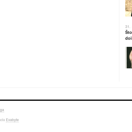
31.
Što
doi
uga
rada
Exabyte