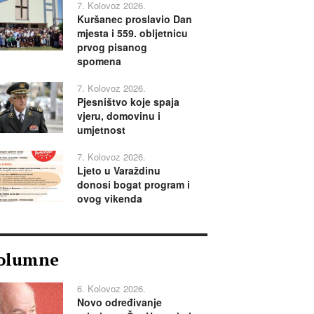
7. Kolovoz 2026.
Kuršanec proslavio Dan
mjesta i 559. obljetnicu
prvog pisanog
spomena
7. Kolovoz 2026.
Pjesništvo koje spaja
vjeru, domovinu i
umjetnost
7. Kolovoz 2026.
Ljeto u Varaždinu
donosi bogat program i
ovog vikenda
olumne
6. Kolovoz 2026.
Novo određivanje