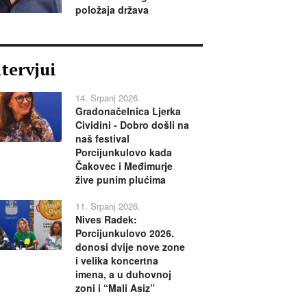
položaja država
ntervjui
14. Srpanj 2026.
Gradonačelnica Ljerka
Cividini - Dobro došli na
naš festival
Porcijunkulovo kada
Čakovec i Međimurje
žive punim plućima
11. Srpanj 2026.
Nives Radek:
Porcijunkulovo 2026.
donosi dvije nove zone
i velika koncertna
imena, a u duhovnoj
zoni i “Mali Asiz”