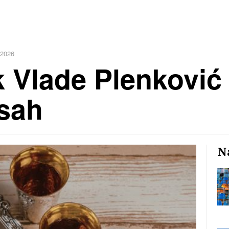
 2026
 Vlade Plenković 
sah
Na