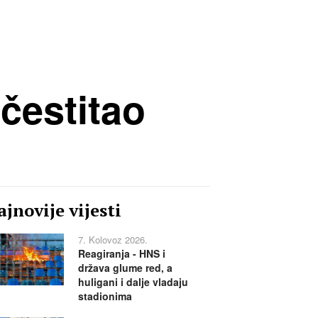
čestitao
jnovije vijesti
7. Kolovoz 2026.
Reagiranja - HNS i
država glume red, a
huligani i dalje vladaju
stadionima