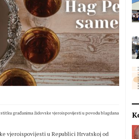
estitku građanima židovske vjeroispovijesti u povodu blagdana
K
e vjeroispovijesti u Republici Hrvatskoj od