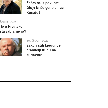
Zašto se iz povijesti
Oluje briše general Ivan
Korade?
 Srpanj 2026.
 je u Hrvatskoj
sta zabranjeno?
30. Srpanj 2026.
Zakon štiti bjegunce,
branitelji trunu na
sudovima