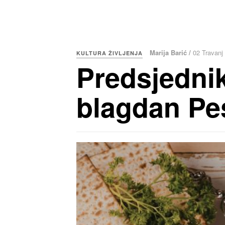
Marija Barić /
02 Travanj
KULTURA ŽIVLJENJA
Predsjednik
blagdan Pe