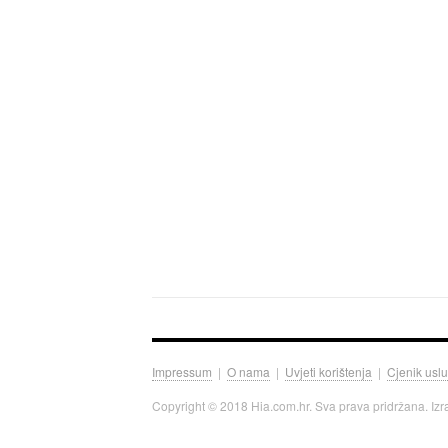
Impressum
|
O nama
|
Uvjeti korištenja
|
Cjenik usl
Copyright © 2018 Hia.com.hr. Sva prava pridržana. Iz