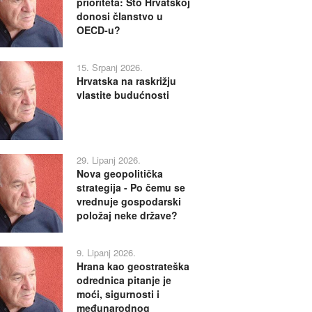
prioriteta: Što Hrvatskoj
donosi članstvo u
OECD-u?
15. Srpanj 2026.
Hrvatska na raskrižju
vlastite budućnosti
29. Lipanj 2026.
Nova geopolitička
strategija - Po čemu se
vrednuje gospodarski
položaj neke države?
9. Lipanj 2026.
Hrana kao geostrateška
odrednica pitanje je
moći, sigurnosti i
međunarodnog