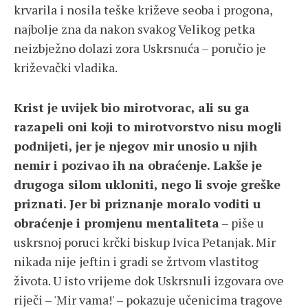
krvarila i nosila teške križeve seoba i progona,
najbolje zna da nakon svakog Velikog petka
neizbježno dolazi zora Uskrsnuća – poručio je
križevački vladika.
Krist je uvijek bio mirotvorac, ali su ga
razapeli oni koji to mirotvorstvo nisu mogli
podnijeti, jer je njegov mir unosio u njih
nemir i pozivao ih na obraćenje. Lakše je
drugoga silom ukloniti, nego li svoje greške
priznati. Jer bi priznanje moralo voditi u
obraćenje i promjenu mentaliteta
– piše u
uskrsnoj poruci krčki biskup Ivica Petanjak. Mir
nikada nije jeftin i gradi se žrtvom vlastitog
života. U isto vrijeme dok Uskrsnuli izgovara ove
riječi – 'Mir vama!' – pokazuje učenicima tragove