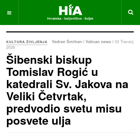
Vedran Šmitran / Vatican news /
03 Travanj
KULTURA ŽIVLJENJA
2026
Šibenski biskup
Tomislav Rogić u
katedrali Sv. Jakova na
Veliki Četvrtak,
predvodio svetu misu
posvete ulja