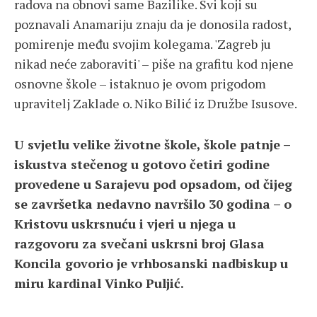
radova na obnovi same Bazilike. Svi koji su
poznavali Anamariju znaju da je donosila radost,
pomirenje među svojim kolegama. 'Zagreb ju
nikad neće zaboraviti' – piše na grafitu kod njene
osnovne škole – istaknuo je ovom prigodom
upravitelj Zaklade o. Niko Bilić iz Družbe Isusove.
U svjetlu velike životne škole, škole patnje –
iskustva stečenog u gotovo četiri godine
provedene u Sarajevu pod opsadom, od čijeg
se završetka nedavno navršilo 30 godina – o
Kristovu uskrsnuću i vjeri u njega u
razgovoru za svečani uskrsni broj Glasa
Koncila govorio je vrhbosanski nadbiskup u
miru kardinal Vinko Puljić.