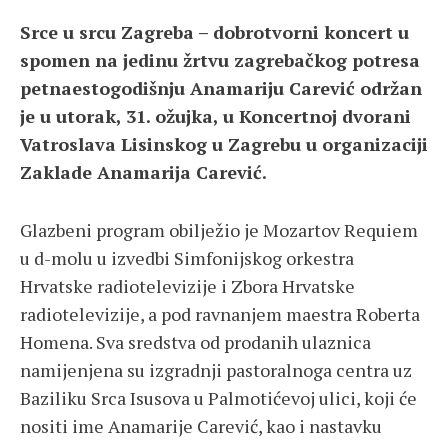
Srce u srcu Zagreba – dobrotvorni koncert u
spomen na jedinu žrtvu zagrebačkog potresa
petnaestogodišnju Anamariju Carević održan
je u utorak, 31. ožujka, u Koncertnoj dvorani
Vatroslava Lisinskog u Zagrebu u organizaciji
Zaklade Anamarija Carević.
Glazbeni program obilježio je Mozartov Requiem
u d-molu u izvedbi Simfonijskog orkestra
Hrvatske radiotelevizije i Zbora Hrvatske
radiotelevizije, a pod ravnanjem maestra Roberta
Homena. Sva sredstva od prodanih ulaznica
namijenjena su izgradnji pastoralnoga centra uz
Baziliku Srca Isusova u Palmotićevoj ulici, koji će
nositi ime Anamarije Carević, kao i nastavku