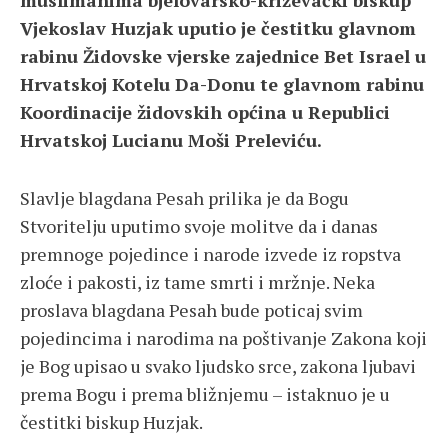
muslimanima bjelovarsko-križevački biskup
Vjekoslav Huzjak uputio je čestitku glavnom
rabinu Židovske vjerske zajednice Bet Israel u
Hrvatskoj Kotelu Da-Donu te glavnom rabinu
Koordinacije židovskih općina u Republici
Hrvatskoj Lucianu Moši Preleviću.
Slavlje blagdana Pesah prilika je da Bogu
Stvoritelju uputimo svoje molitve da i danas
premnoge pojedince i narode izvede iz ropstva
zloće i pakosti, iz tame smrti i mržnje. Neka
proslava blagdana Pesah bude poticaj svim
pojedincima i narodima na poštivanje Zakona koji
je Bog upisao u svako ljudsko srce, zakona ljubavi
prema Bogu i prema bližnjemu – istaknuo je u
čestitki biskup Huzjak.