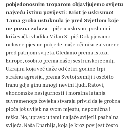
pobjedonosnim troparom objavljujemo svijetu
najveću istinu povijesti: Krist je uskrsnuo!
Tama groba ustuknula je pred Svjetlom koje
ne pozna zalaza
– piše u uskrsnoj poslanici
križevački vladika Milan Stipić. Dok pjevamo
radosne pjesme pobjede, naše oči nisu zatvorene
pred patnjom svijeta. Gledamo prema istoku
Europe, osobito prema našoj sestrinskoj zemlji
Ukrajini koja već duže od četiri godine trpi
strašnu agresiju, prema Svetoj zemlji i osobito
Iranu gdje ginu mnogi nevini ljudi. Ratovi,
ekonomske nesigurnosti i moralna lutanja
suvremenoga čovjeka stvaraju privid da je grobna
ploča još uvijek na svom mjestu, nepomična i
teška. No, upravo u tami najjače svijetli pashalna
svijeća. Naša Eparhija, koja je kroz povijest često