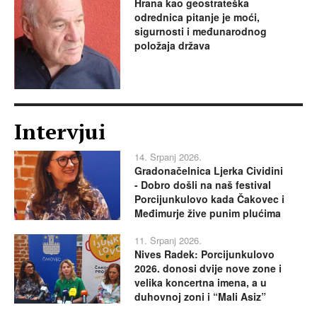
Hrana kao geostrateška
odrednica pitanje je moći,
sigurnosti i međunarodnog
položaja država
Intervjui
14. Srpanj 2026.
Gradonačelnica Ljerka Cividini
- Dobro došli na naš festival
Porcijunkulovo kada Čakovec i
Međimurje žive punim plućima
11. Srpanj 2026.
Nives Radek: Porcijunkulovo
2026. donosi dvije nove zone i
velika koncertna imena, a u
duhovnoj zoni i “Mali Asiz”