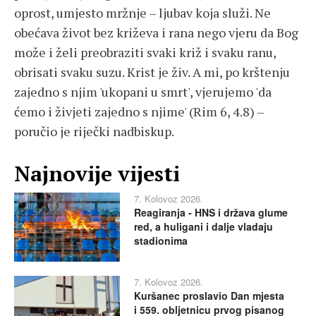
oprost, umjesto mržnje – ljubav koja služi. Ne
obećava život bez križeva i rana nego vjeru da Bog
može i želi preobraziti svaki križ i svaku ranu,
obrisati svaku suzu. Krist je živ. A mi, po krštenju
zajedno s njim 'ukopani u smrt', vjerujemo 'da
ćemo i živjeti zajedno s njime' (Rim 6, 4.8) –
poručio je riječki nadbiskup.
Najnovije vijesti
7. Kolovoz 2026.
Reagiranja - HNS i država glume
red, a huligani i dalje vladaju
stadionima
7. Kolovoz 2026.
Kuršanec proslavio Dan mjesta
i 559. obljetnicu prvog pisanog