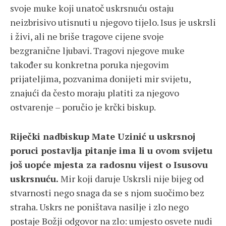
svoje muke koji unatoč uskrsnuću ostaju
neizbrisivo utisnuti u njegovo tijelo. Isus je uskrsli
i živi, ​​ali ne briše tragove cijene svoje
bezgranične ljubavi. Tragovi njegove muke
također su konkretna poruka njegovim
prijateljima, pozvanima donijeti mir svijetu,
znajući da često moraju platiti za njegovo
ostvarenje – poručio je krčki biskup.
Riječki nadbiskup Mate Uzinić u uskrsnoj
poruci postavlja pitanje ima li u ovom svijetu
još uopće mjesta za radosnu vijest o Isusovu
uskrsnuću.
Mir koji daruje Uskrsli nije bijeg od
stvarnosti nego snaga da se s njom suočimo bez
straha. Uskrs ne poništava nasilje i zlo nego
postaje Božji odgovor na zlo: umjesto osvete nudi