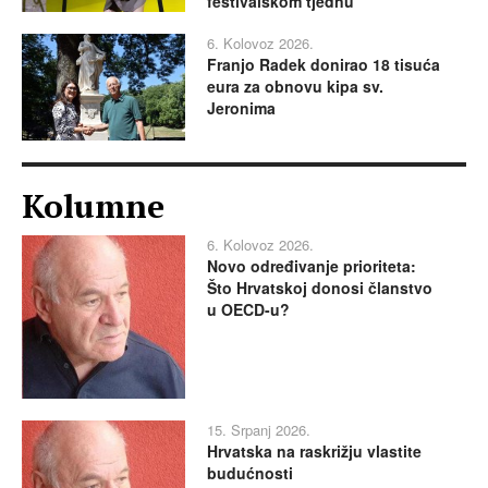
festivalskom tjednu
6. Kolovoz 2026.
Franjo Radek donirao 18 tisuća
eura za obnovu kipa sv.
Jeronima
Kolumne
6. Kolovoz 2026.
Novo određivanje prioriteta:
Što Hrvatskoj donosi članstvo
u OECD-u?
15. Srpanj 2026.
Hrvatska na raskrižju vlastite
budućnosti