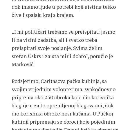
dok imamo ljude u potrebi koji uistinu teško
žive i spajaju kraj s krajem.
„I mi političari trebamo se preispitati jesmo
li na visini zadatka, ali i svatko treba
preispitati svoje poslanje. Svima želim
sretan Uskrs i zaista mir i dobro“, poručio je
Marković.
Podsjetimo, Caritasova pučka kuhinja, sa
svojim vrijednim volonterima, svakodnevno
priprema oko 250 obroka koje dio korisnika
blaguje u za to opremljenoj blagovaoni, dok
dio korisnika obroke nosi kućama. U Pučkoj
kuhinji pripremaju se obroci koje pojedinim
korisnicima dostavlja Crveni križ te obroci za