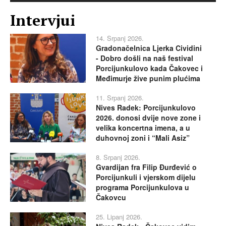
Intervjui
14. Srpanj 2026.
Gradonačelnica Ljerka Cividini
- Dobro došli na naš festival
Porcijunkulovo kada Čakovec i
Međimurje žive punim plućima
11. Srpanj 2026.
Nives Radek: Porcijunkulovo
2026. donosi dvije nove zone i
velika koncertna imena, a u
duhovnoj zoni i “Mali Asiz”
8. Srpanj 2026.
Gvardijan fra Filip Đurđević o
Porcijunkuli i vjerskom dijelu
programa Porcijunkulova u
Čakovcu
25. Lipanj 2026.