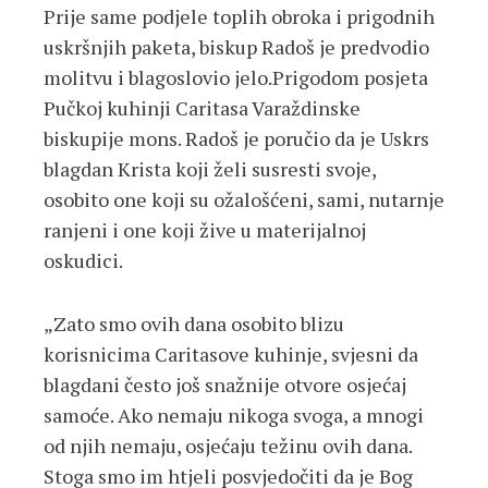
Prije same podjele toplih obroka i prigodnih
uskršnjih paketa, biskup Radoš je predvodio
molitvu i blagoslovio jelo.Prigodom posjeta
Pučkoj kuhinji Caritasa Varaždinske
biskupije mons. Radoš je poručio da je Uskrs
blagdan Krista koji želi susresti svoje,
osobito one koji su ožalošćeni, sami, nutarnje
ranjeni i one koji žive u materijalnoj
oskudici.
„Zato smo ovih dana osobito blizu
korisnicima Caritasove kuhinje, svjesni da
blagdani često još snažnije otvore osjećaj
samoće. Ako nemaju nikoga svoga, a mnogi
od njih nemaju, osjećaju težinu ovih dana.
Stoga smo im htjeli posvjedočiti da je Bog