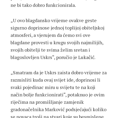
ne bi tako dobro funkcionirala.
„U ovo blagdansko vrijeme ovakve geste
sigurno doprinose jednoj toplijoj obiteljskoj
atmosferi, a vjerujem da ćemo svi ove
blagdane provesti u krugu svojih najmilijih,
svojih obitelji te svima želim sretan i
blagoslovljen Uskrs“, poručio je Lukačić.
„Smatram da je Uskrs zaista dobro vrijeme za
razmisliti kuda ovaj svijet ide, doprinosi li
svaki pojedinac miru u svijetu te na koji
način bolje funkcionirati“, potaknuo je ovim
riječima na promišljanje zamjenik
gradonačelnika Marković podsjećajući koliko
se novaca troši na stvari koje su besmislene