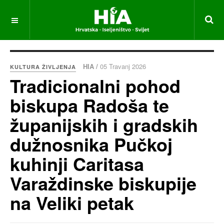
HIA /
05 Travanj 2026
KULTURA ŽIVLJENJA
Tradicionalni pohod
biskupa Radoša te
županijskih i gradskih
dužnosnika Pučkoj
kuhinji Caritasa
Varaždinske biskupije
na Veliki petak