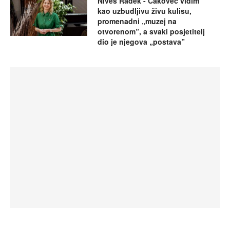
Nives Radek - Čakovec vidim
kao uzbudljivu živu kulisu,
promenadni „muzej na
otvorenom”, a svaki posjetitelj
dio je njegova „postava”