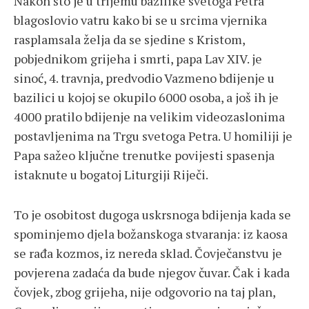
Nakon što je u trijemu bazilike svetoga Petra
blagoslovio vatru kako bi se u srcima vjernika
rasplamsala želja da se sjedine s Kristom,
pobjednikom grijeha i smrti, papa Lav XIV. je
sinoć, 4. travnja, predvodio Vazmeno bdijenje u
bazilici u kojoj se okupilo 6000 osoba, a još ih je
4000 pratilo bdijenje na velikim videozaslonima
postavljenima na Trgu svetoga Petra. U homiliji je
Papa sažeo ključne trenutke povijesti spasenja
istaknute u bogatoj Liturgiji Riječi.
To je osobitost dugoga uskrsnoga bdijenja kada se
spominjemo djela božanskoga stvaranja: iz kaosa
se rađa kozmos, iz nereda sklad. Čovječanstvu je
povjerena zadaća da bude njegov čuvar. Čak i kada
čovjek, zbog grijeha, nije odgovorio na taj plan,