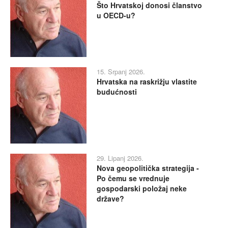
Što Hrvatskoj donosi članstvo
u OECD-u?
15. Srpanj 2026.
Hrvatska na raskrižju vlastite
budućnosti
29. Lipanj 2026.
Nova geopolitička strategija -
Po čemu se vrednuje
gospodarski položaj neke
države?