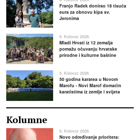
Franjo Radek donirao 18 tisuća
eura za obnovu kipa sv.
Jeronima
6. Kolovoz 2026.
Mladi Hrvati iz 12 zemalja
pomažu očuvanju hrvatske
prirodne i kulturne baštine
5. Kolovoz 2026.
50 godina karatea u Novom
Marofu - Novi Marof domaćin
karatistima iz zemlje i svijeta
Kolumne
6. Kolovoz 2026.
Novo određivanje prioriteta: