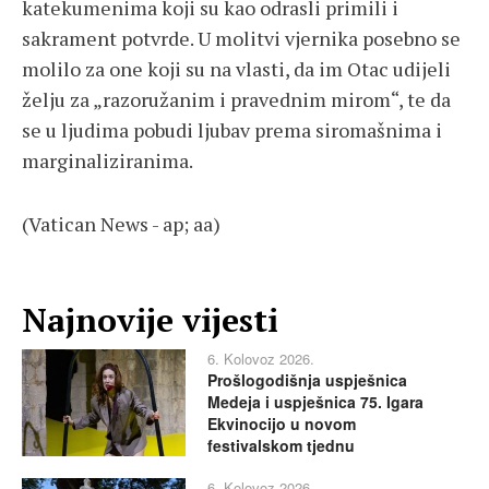
katekumenima koji su kao odrasli primili i
sakrament potvrde. U molitvi vjernika posebno se
molilo za one koji su na vlasti, da im Otac udijeli
želju za „razoružanim i pravednim mirom“, te da
se u ljudima pobudi ljubav prema siromašnima i
marginaliziranima.
(Vatican News - ap; aa)
Najnovije vijesti
6. Kolovoz 2026.
Prošlogodišnja uspješnica
Medeja i uspješnica 75. Igara
Ekvinocijo u novom
festivalskom tjednu
6. Kolovoz 2026.