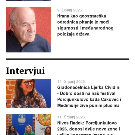
9. Lipanj 2026.
Hrana kao geostrateška
odrednica pitanje je moći,
sigurnosti i međunarodnog
položaja država
Intervjui
14. Srpanj 2026.
Gradonačelnica Ljerka Cividini
- Dobro došli na naš festival
Porcijunkulovo kada Čakovec i
Međimurje žive punim plućima
11. Srpanj 2026.
Nives Radek: Porcijunkulovo
2026. donosi dvije nove zone i
velika koncertna imena, a u