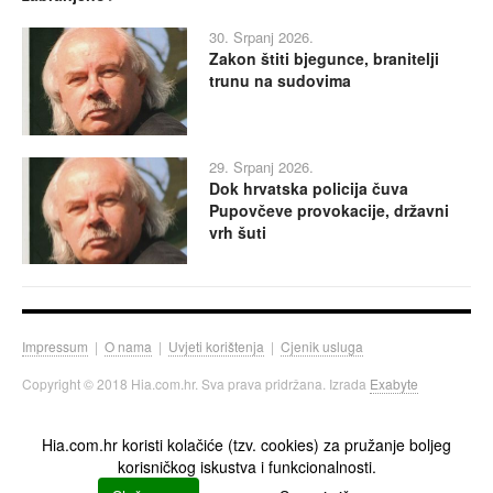
30. Srpanj 2026.
Zakon štiti bjegunce, branitelji
trunu na sudovima
29. Srpanj 2026.
Dok hrvatska policija čuva
Pupovčeve provokacije, državni
vrh šuti
Impressum
|
O nama
|
Uvjeti korištenja
|
Cjenik usluga
Copyright © 2018 Hia.com.hr. Sva prava pridržana. Izrada
Exabyte
Hia.com.hr koristi kolačiće (tzv. cookies) za pružanje boljeg
korisničkog iskustva i funkcionalnosti.