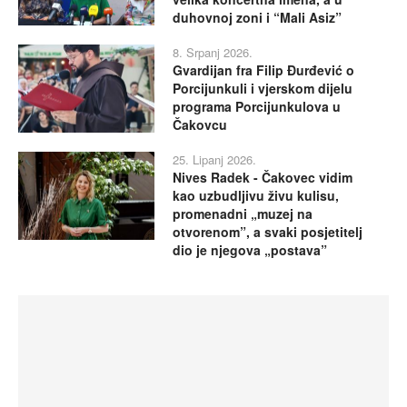
duhovnoj zoni i “Mali Asiz”
8. Srpanj 2026.
Gvardijan fra Filip Đurđević o
Porcijunkuli i vjerskom dijelu
programa Porcijunkulova u
Čakovcu
25. Lipanj 2026.
Nives Radek - Čakovec vidim
kao uzbudljivu živu kulisu,
promenadni „muzej na
otvorenom”, a svaki posjetitelj
dio je njegova „postava”